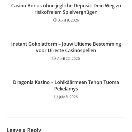
Casino Bonus ohne jegliche Deposit: Dein Weg zu
risikofreiem Spielvergnügen
April 8, 2026
Instant Gokplatform – Jouw Ultieme Bestemming
voor Directe Casinospellen
April 22, 2026
Dragonia Kasino – Lohikäärmeen Tehon Tuoma
Pelielämys
July 8, 2026
Leave a Reply