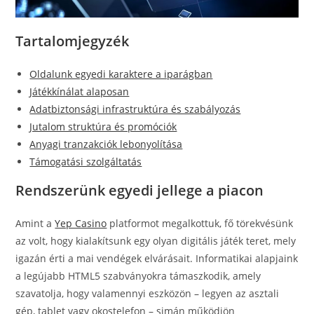
Tartalomjegyzék
Oldalunk egyedi karaktere a iparágban
Játékkínálat alaposan
Adatbiztonsági infrastruktúra és szabályozás
Jutalom struktúra és promóciók
Anyagi tranzakciók lebonyolítása
Támogatási szolgáltatás
Rendszerünk egyedi jellege a piacon
Amint a
Yep Casino
platformot megalkottuk, fő törekvésünk
az volt, hogy kialakítsunk egy olyan digitális játék teret, mely
igazán érti a mai vendégek elvárásait. Informatikai alapjaink
a legújabb HTML5 szabványokra támaszkodik, amely
szavatolja, hogy valamennyi eszközön – legyen az asztali
gép, tablet vagy okostelefon – simán működjön