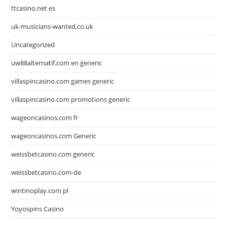
ttcasino.net es
uk-musicians-wanted.co.uk
Uncategorized
uw88alternatif.com en generic
villaspincasino.com games generic
villaspincasino.com promotions generic
wageoncasinos.com fr
wageoncasinos.com Generic
weissbetcasino.com generic
weissbetcasino.com-de
wintinoplay.com pl
Yoyospins Casino