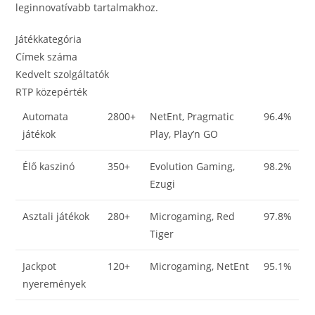
leginnovatívabb tartalmakhoz.
Játékkategória
Címek száma
Kedvelt szolgáltatók
RTP közepérték
Automata
2800+
NetEnt, Pragmatic
96.4%
játékok
Play, Play’n GO
Élő kaszinó
350+
Evolution Gaming,
98.2%
Ezugi
Asztali játékok
280+
Microgaming, Red
97.8%
Tiger
Jackpot
120+
Microgaming, NetEnt
95.1%
nyeremények