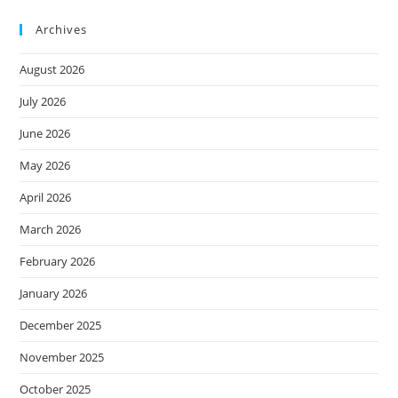
Archives
August 2026
July 2026
June 2026
May 2026
April 2026
March 2026
February 2026
January 2026
December 2025
November 2025
October 2025