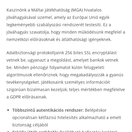
Kaszinónk a Máltai Játékhatóság (MGA) hivatalos
jóváhagyásával üzemel, amely az Európai Unió egyik
legkeményebb szabályozási rendszerét testesíti. Ez a
jóváhagyás szavatolja, hogy minden működésünk megfelel a
nemzetközi előírásoknak és átláthatósági igényeknek.
Adatbiztonsági protokolljaink 256 bites SSL encryptálást
vetnek be, ugyanazt a megoldást, amelyet bankok vetnek
be. Minden pénzügyi folyamatot külön felügyeleti
algoritmusok ellenőriznek, hogy megakadályozzák a gyanús
tevékenységeket. Játékosaink személyes információit
szigorúan bizalmasan kezeljük, teljes mértékben megfelelve
a GDPR előírásainak.
Többszintű autentikációs rendszer:
Belépéskor
opcionálisan kétfázisú hitelesítés alkalmazható a emelt
biztonság céljából