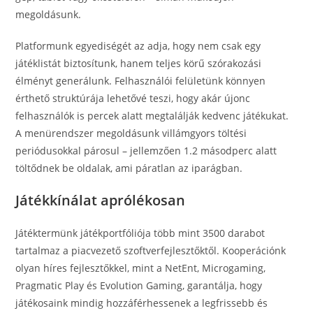
megoldásunk.
Platformunk egyediségét az adja, hogy nem csak egy
játéklistát biztosítunk, hanem teljes körű szórakozási
élményt generálunk. Felhasználói felületünk könnyen
érthető struktúrája lehetővé teszi, hogy akár újonc
felhasználók is percek alatt megtalálják kedvenc játékukat.
A menürendszer megoldásunk villámgyors töltési
periódusokkal párosul – jellemzően 1.2 másodperc alatt
töltődnek be oldalak, ami páratlan az iparágban.
Játékkínálat aprólékosan
Játéktermünk játékportfóliója több mint 3500 darabot
tartalmaz a piacvezető szoftverfejlesztőktől. Kooperációnk
olyan híres fejlesztőkkel, mint a NetEnt, Microgaming,
Pragmatic Play és Evolution Gaming, garantálja, hogy
játékosaink mindig hozzáférhessenek a legfrissebb és