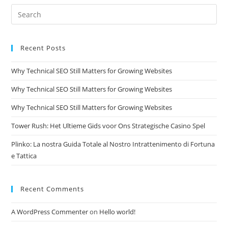
Recent Posts
Why Technical SEO Still Matters for Growing Websites
Why Technical SEO Still Matters for Growing Websites
Why Technical SEO Still Matters for Growing Websites
Tower Rush: Het Ultieme Gids voor Ons Strategische Casino Spel
Plinko: La nostra Guida Totale al Nostro Intrattenimento di Fortuna
e Tattica
Recent Comments
A WordPress Commenter
on
Hello world!