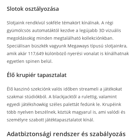
Slotok osztályozása
Slotjaink rendkívül sokféle témakört kínálnak. A régi
gyümölcsös automatáktól kezdve a legújabb 3D vizuális
megoldásokig minden megtalálható kollekciónkban.
Speciálisan büszkék vagyunk Megaways típusú slotjainkra,
amik akár 117,649 különböző nyerési vonalat is kínálhatnak
egyetlen spinen belül.
Élő krupiér tapasztalat
Élő kaszinó szekciónk valós időben streameli a játékokat
szakmai stúdiókból. A blackjacktől a rulettig, valamint
egyedi játékshowkig széles palettát fedünk le. Krupéink
több nyelven beszélnek, köztük magyarul is, ami valódi és
személyre szabott játéktapasztalatot kínál.
Adatbiztonsági rendszer és szabályozás