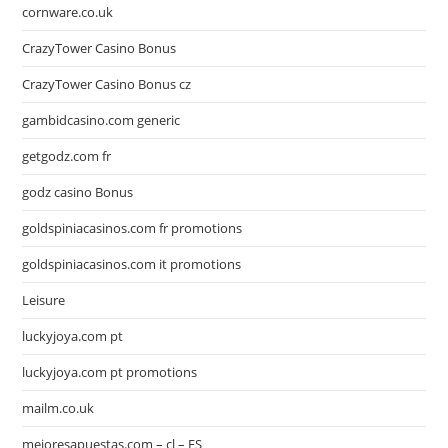
cornware.co.uk
CrazyTower Casino Bonus
CrazyTower Casino Bonus cz
gambidcasino.com generic
getgodz.com fr
godz casino Bonus
goldspiniacasinos.com fr promotions
goldspiniacasinos.com it promotions
Leisure
luckyjoya.com pt
luckyjoya.com pt promotions
mailm.co.uk
mejoresapuestas.com – cl – ES