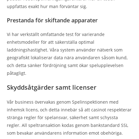
uppfattas exakt hur man förväntar sig.
Prestanda för skiftande apparater
Vi har verkställt omfattande test för varierande
enhetsmodeller för att säkerställa optimal
laddningshastighet. Våra system använder nätverk som
geografiskt lokaliserar data nära användaren såsom kund,
och detta sänker fördröjning samt ökar spelupplevelsen
påtagligt.
Skyddsåtgärder samt licenser
Vår business övervakas genom Spelinspektionen med
inhemsk licens, och detta innebär så att casinot respekterar
stränga regler för spelansvar, säkerhet samt schyssta
regler. All speltransaktion kodas genom bankstandard SSL
som bevakar användarens information emot obehöriga.