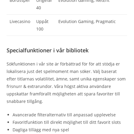
Bordsspel
Ungefär
Evolution Gaming, NetEnt
40
Livecasino
Uppåt
Evolution Gaming, Pragmatic
100
Specialfunktioner i vår bibliotek
Sökfunktionen i vår site är förbättrad för för att stödja er
lokalisera just det spelmoment man söker. Välj baserat
efter titlarnas volatilitet, ämne, samt unika egenskaper som
frisnurr & extrarundor. Våra högst aktiva användare
uppskattar framförallt möjligheten att spara favoriter till
snabbare tillgång.
Avancerade filteralternativ till anpassad upplevelse
Favoritfunktion till direkt möjlighet till ditt favorit slots
Dagliga tillägg med nya spel