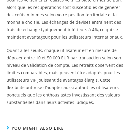
alors que les récupérations sont susceptibles de générer
des coûts minimes selon votre position territoriale et la
monnaie choisie. Les échanges de devises entraînent des
frais de échange typiquement inférieurs à 4%, ce qui se
maintient avantageux pour les utilisateurs internationaux.
Quant à les seuils, chaque utilisateur est en mesure de
déposer entre 10 et 50 000 EUR par transaction selon son
niveau de validation de compte. Les retraits observent des
limites comparables, mais peuvent être adaptés pour les
utilisateurs VIP jouissant de avantages élargis. Cette
flexibilité autorise d’adapter aussi autant les utilisateurs
ponctuels que les enthousiastes investissant des valeurs
substantielles dans leurs activités ludiques.
YOU MIGHT ALSO LIKE