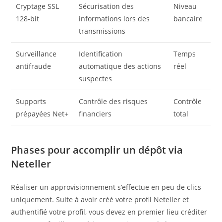
Cryptage SSL
Sécurisation des
Niveau
128-bit
informations lors des
bancaire
transmissions
Surveillance
Identification
Temps
antifraude
automatique des actions
réel
suspectes
Supports
Contrôle des risques
Contrôle
prépayées Net+
financiers
total
Phases pour accomplir un dépôt via
Neteller
Réaliser un approvisionnement s’effectue en peu de clics
uniquement. Suite à avoir créé votre profil Neteller et
authentifié votre profil, vous devez en premier lieu créditer