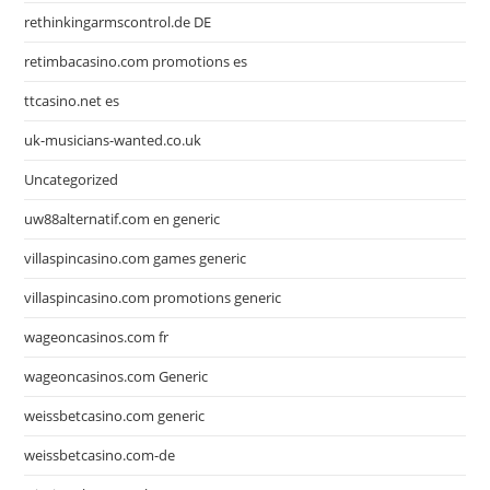
rethinkingarmscontrol.de DE
retimbacasino.com promotions es
ttcasino.net es
uk-musicians-wanted.co.uk
Uncategorized
uw88alternatif.com en generic
villaspincasino.com games generic
villaspincasino.com promotions generic
wageoncasinos.com fr
wageoncasinos.com Generic
weissbetcasino.com generic
weissbetcasino.com-de