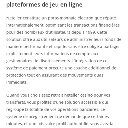
plateformes de jeu en ligne
Neteller constitue un porte-monnaie électronique réputé
internationalement, optimisant les transactions financières
pour des nombreux d’utilisateurs depuis 1999. Cette
solution offre aux utilisateurs de administrer leurs fonds de
manière performante et rapide, sans être obligé à partager
explicitement leurs informations de compte aux
gestionnaires de divertissements. L’intégration de ce
système de paiement procure une couche additionnel de
protection tout en assurant des mouvements quasi
immédiats.
Quand vous choisissez
retrait neteller casino
pour vos
transferts, vous profitez d’une solution accessible qui
regroupe la totalité de vos opérations bancaires. Le
système d’enregistrement ne demande que certaines
minutes, et une fois votre profil authentifié, vous avez la