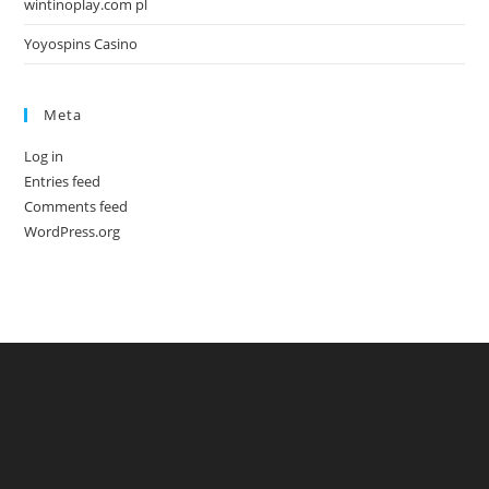
wintinoplay.com pl
Yoyospins Casino
Meta
Log in
Entries feed
Comments feed
WordPress.org