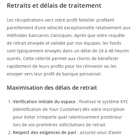
Retraits et délais de traitement
Les récupérations vers votre profil Neteller profitent
pareillement d’une vélocité exceptionnelle relativement aux
méthodes bancaires classiques. Après que votre requête
de retrait envoyée et validée par nos équipes, les fonds
sont typiquement envoyés dans un délai de 24 à 48 heures
ouvrés. Cette célérité permet aux clients de bénéficier
rapidement de leurs profits pour les réinvestir ou les
envoyer vers leur profil de banque personnel.
Maximisation des délais de retrait
Vérification initiale du espace
: finalisez le système KYC
(Identification de Your Customer) dès votre inscription
pour éviter n’importe quel ralentissement postérieur
lors de vos premières sollicitations de retrait
Respect des exigences de pari
: assurez-vous d’avoir