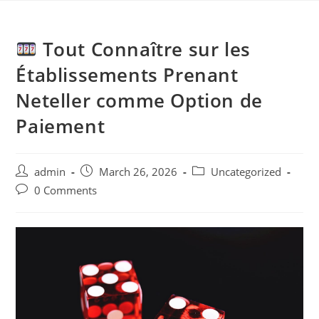
Skip
to
Tout Connaître sur les
content
Établissements Prenant
Neteller comme Option de
Paiement
Post
Post
Post
admin
March 26, 2026
Uncategorized
author:
published:
category:
Post
0 Comments
comments: