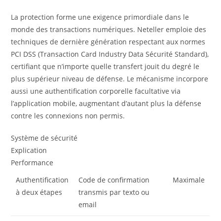
La protection forme une exigence primordiale dans le
monde des transactions numériques. Neteller emploie des
techniques de dernière génération respectant aux normes
PCI DSS (Transaction Card Industry Data Sécurité Standard),
certifiant que n’importe quelle transfert jouit du degré le
plus supérieur niveau de défense. Le mécanisme incorpore
aussi une authentification corporelle facultative via
l’application mobile, augmentant d’autant plus la défense
contre les connexions non permis.
Système de sécurité
Explication
Performance
Authentification
Code de confirmation
Maximale
à deux étapes
transmis par texto ou
email