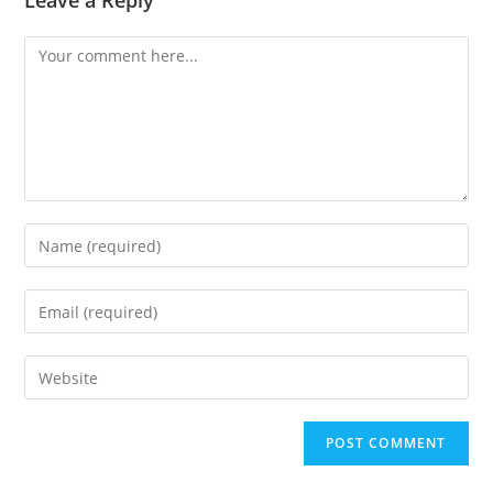
Leave a Reply
Comment
Enter
your
name
Enter
or
your
username
email
Enter
to
address
your
comment
to
website
comment
URL
(optional)