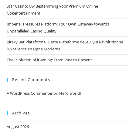
Star Casino: Uw Bestemming voor Premium Online
Gokentertainment
Imperial Treasures Platform: Your Own Gateway towards
Unparalleled Casino Quality
Bitsky Bet Plateforme : Cette Plateforme de Jeu Qui Révolutionne
l’Excellence en Ligne Moderne
The Evolution of iGaming: From Past to Present
Recent Comments
A WordPress Commenter
on
Hello world!
Archives
August 2026