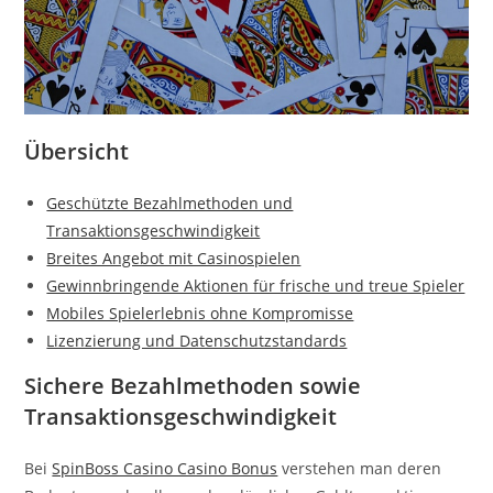
Übersicht
Geschützte Bezahlmethoden und
Transaktionsgeschwindigkeit
Breites Angebot mit Casinospielen
Gewinnbringende Aktionen für frische und treue Spieler
Mobiles Spielerlebnis ohne Kompromisse
Lizenzierung und Datenschutzstandards
Sichere Bezahlmethoden sowie
Transaktionsgeschwindigkeit
Bei
SpinBoss Casino Casino Bonus
verstehen man deren