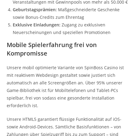
Veranstaltungen mit Gewinnpools von mehr als 50.000 €
Geburtstagsprämien:
Maßgeschneiderte Geschenke
sowie Bonus-Credits zum Ehrentag
Exklusive Einladungen:
Zugang zu exklusiven
Neuerscheinungen und speziellen Promotionen
Mobile Spielerfahrung frei von
Kompromisse
Unsere mobil optimierte Variante von SpinBoss Casino ist
mit reaktivem Webdesign gestaltet sowie justiert sich
automatisch an alle Screengrößen an. Über 95% unserer
Game-Bibliothek ist für Mobiltelefonen und Tablet-PCs
spielbar, frei von sodass eine gesonderte Installation
erforderlich ist.
Unsere HTML5 garantiert flüssige Funktionalität auf iOS-
sowie Android-Devices. Sämtliche Basisfunktionen – von
Zahlungen über Spielzugriff bis zu zum Support – sind