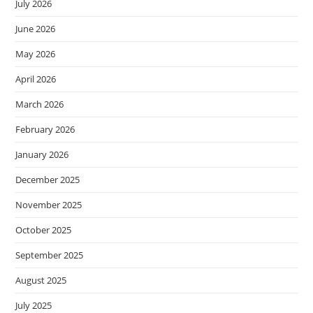
July 2026
June 2026
May 2026
April 2026
March 2026
February 2026
January 2026
December 2025
November 2025
October 2025
September 2025
August 2025
July 2025