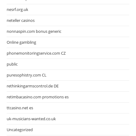
nesrf.org.uk
neteller casinos
nonnaspin.com bonus generic
Online gambling
phonemonitoringservice.com CZ
public
puresophistry.com CL
rethinkingarmscontrol.de DE
retimbacasino.com promotions es
ttcasino.net es
uk-musicians-wanted.co.uk
Uncategorized