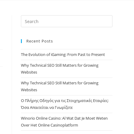
Recent Posts
The Evolution of iGaming: From Past to Present
Why Technical SEO Still Matters for Growing
Websites
Why Technical SEO Still Matters for Growing
Websites
Ο Πλήρης Οδηγός για τις Στοιχηματικές Εταιρίες:
Όσα Απαιτείται να Γνωρίζετε
Winorio Online Casino: Al Wat Dat Je Moet Weten
Over Het Online Casinoplatform