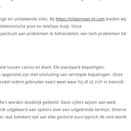
.
e en uitstekende sites. Bij
https://sloterman-nl.com
bieden wij
 elektronische post en telefoon hulp. Onze
spectrum aan problemen te behandelen, van tech problemen tot
tie tussen casino en klant. Elk standaard bepalingen,
 opgesteld zijn met uitsluiting van verstopte bepalingen. Onze
odat iedere gebruiker exact weet waar hij of zij zich in bevindt
fers worden duidelijk gedeeld. Deze cijfers wijzen aan welk
dt uitgekeerd aan spelers over een uitgebreide termijn. Diverse
r, wat betekent dat van elke gestorte euro typisch 96 cent wordt