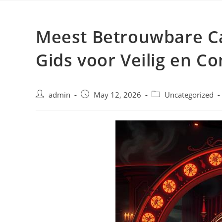
Skip
to
Meest Betrouwbare Ca
content
Gids voor Veilig en C
Post
Post
Post
admin
May 12, 2026
Uncategorized
author:
published:
category: