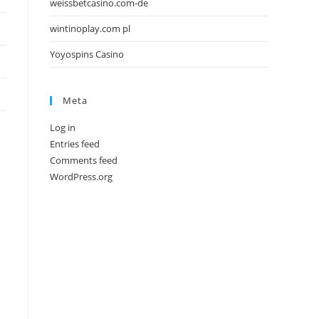
weissbetcasino.com-de
wintinoplay.com pl
Yoyospins Casino
Meta
Log in
Entries feed
Comments feed
WordPress.org