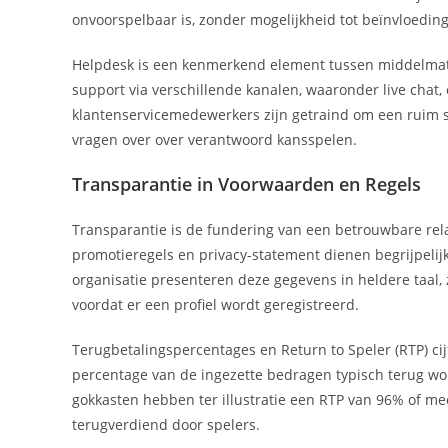
onvoorspelbaar is, zonder mogelijkheid tot beïnvloeding
Helpdesk is een kenmerkend element tussen middelmatig
support via verschillende kanalen, waaronder live chat,
klantenservicemedewerkers zijn getraind om een ruim 
vragen over over verantwoord kansspelen.
Transparantie in Voorwaarden en Regels
Transparantie is de fundering van een betrouwbare rela
promotieregels en privacy-statement dienen begrijpelijk
organisatie presenteren deze gegevens in heldere taal, z
voordat er een profiel wordt geregistreerd.
Terugbetalingspercentages en Return to Speler (RTP) cij
percentage van de ingezette bedragen typisch terug wor
gokkasten hebben ter illustratie een RTP van 96% of mee
terugverdiend door spelers.