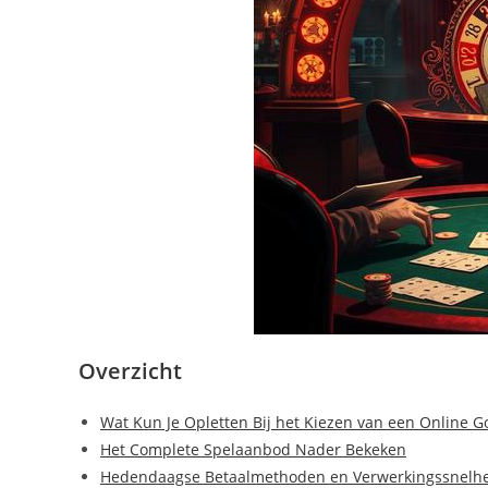
Overzicht
Wat Kun Je Opletten Bij het Kiezen van een Online G
Het Complete Spelaanbod Nader Bekeken
Hedendaagse Betaalmethoden en Verwerkingssnelh