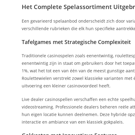
Het Complete Spelassortiment Uitgeb
Een gevarieerd spelaanbod onderscheidt zich door varia
verschillende rubrieken die elk hun specifieke aantrekke
Tafelgames met Strategische Complexiteit
Traditionele casinospelen zoals eenentwintig, roulettesp
eenentwintig zijn in staat om gebruikers door het toep
1%, wat het tot een van één van de meest gunstige aan
Roulettewielen verstrekt zowel klassieke varianten met 
uitvoering een kleiner casinovoordeel heeft.
Live dealer casinospellen verschaffen een echte speelh
videostreaming. Professionele dealers beheren reële attr
hun eigen locatie kunnen deelnemen. Deze hybride opze
interactie en ambiance van een klassiek gokpaleis.