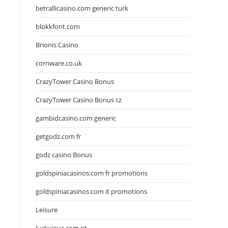
betrallicasino.com generic turk
blokkfont.com
Brionis Casino
cornware.co.uk
CrazyTower Casino Bonus
CrazyTower Casino Bonus cz
gambidcasino.com generic
getgodz.com fr
godz casino Bonus
goldspiniacasinos.com fr promotions
goldspiniacasinos.com it promotions
Leisure