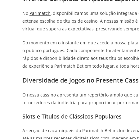
No
Parimatch
, disponibilizamos uma solução integrada
extensa escolha de títulos de casino. A nossas missão é
virtual que supera as expectativas, preservando sempr
Do momento em o instante em que acede à nossa plataf
o público português. Cada componente foi atentamente 
rápidos e disponibilidade direto aos teus títulos escolh
da experiência Parimatch Bet em todo lugar, a toda hor
Diversidade de Jogos no Presente Cass
O nossa cassino apresenta um repertório amplo que cu
fornecedores da indústria para proporcionar performanc
Slots e Títulos de Clássicos Populares
A secção de caça-níqueis do Parimatch Bet inclui dezenas 
até às maiores recentes digitais slots com imagens em