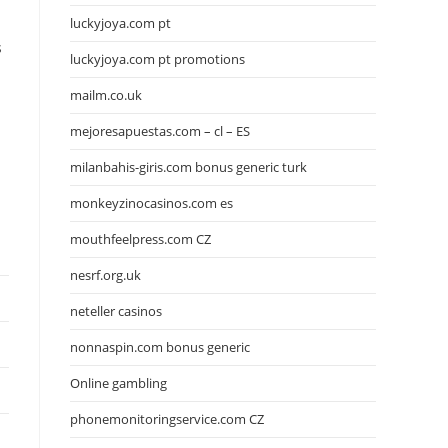
luckyjoya.com pt
s
luckyjoya.com pt promotions
mailm.co.uk
mejoresapuestas.com – cl – ES
milanbahis-giris.com bonus generic turk
monkeyzinocasinos.com es
mouthfeelpress.com CZ
nesrf.org.uk
neteller casinos
nonnaspin.com bonus generic
Online gambling
phonemonitoringservice.com CZ