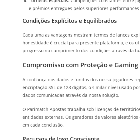
Torneios Especiais:
Competições constantes entre jo
e prêmios entregues pelos superiores performances
Condições Explícitos e Equilibrados
Cada uma as vantagens mostram termos de lances explic
honestidade é crucial para presente plataforma, e os ut
progresso no cumprimento dos condições através da tua
Compromisso com Proteção e Gaming
A confiança dos dados e fundos dos nossa jogadores r
encriptação SSL de 128 dígitos, o similar nível usado p
dados comunicadas através da nossa solução.
O Parimatch Apostas trabalha sob licenças de território
entidades externas. Os geradores de valores aleatórios
em cada conclusão.
Recursos de Jogo Consciente