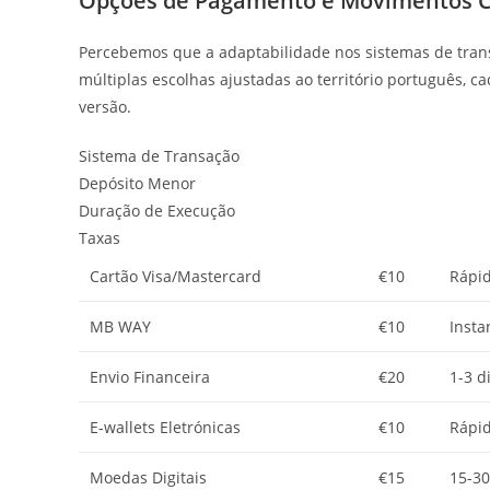
Opções de Pagamento e Movimentos C
Percebemos que a adaptabilidade nos sistemas de trans
múltiplas escolhas ajustadas ao território português, 
versão.
Sistema de Transação
Depósito Menor
Duração de Execução
Taxas
Cartão Visa/Mastercard
€10
Rápi
MB WAY
€10
Insta
Envio Financeira
€20
1-3 d
E-wallets Eletrónicas
€10
Rápi
Moedas Digitais
€15
15-30