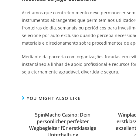
Aceitamos que o entretenimento deve permanecer sempre
instrumentos abrangentes que permitem aos utilizadore
fronteiras do dia, semanais ou periódicos para investim
selecione por auto-exclusão quando perceba necessidade
materiais e direcionamento sobre procedimentos de ap
Mediante da parceria com organizações focadas em evi
instantâneo a linhas de apoio profissional e recursos 
seja eternamente agradável, divertida e segura.
YOU MIGHT ALSO LIKE
SpinMacho Casino: Dein
Winplac
persönlicher perfekter
erstklas
Wegbegleiter für erstklassige
exzellen
Unterhaltung