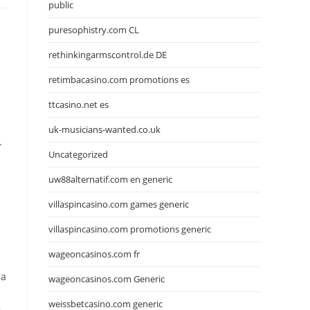
public
puresophistry.com CL
rethinkingarmscontrol.de DE
retimbacasino.com promotions es
ttcasino.net es
uk-musicians-wanted.co.uk
.
Uncategorized
uw88alternatif.com en generic
villaspincasino.com games generic
villaspincasino.com promotions generic
wageoncasinos.com fr
ra
wageoncasinos.com Generic
weissbetcasino.com generic