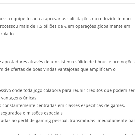
nossa equipe focada a aprovar as solicitações no reduzido tempo
processou mais de 1,5 biliões de € em operações globalmente em
trolado.
te apostadores através de um sistema sólido de bónus e promoções
 de ofertas de boas vindas vantajosas que amplificam o
sivo onde toda jogo colabora para reunir créditos que podem ser
 vantagens únicas
 constantemente centradas em classes específicas de games,
segurados e missões especiais
tadas ao perfil de gaming pessoal, transmitidas imediatamente pa