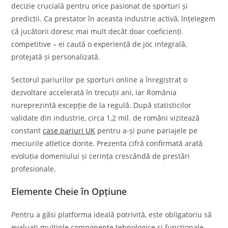
decizie crucială pentru orice pasionat de sporturi și
predicții. Ca prestator în aceasta industrie activă, înțelegem
că jucătorii doresc mai mult decât doar coeficienți
competitive – ei caută o experiență de joc integrală,
protejată și personalizată.
Sectorul pariurilor pe sporturi online a înregistrat o
dezvoltare accelerată în trecuții ani, iar România
nureprezintă excepție de la regulă. După statisticilor
validate din industrie, circa 1,2 mil. de români vizitează
constant
case pariuri UK
pentru a-și pune pariajele pe
meciurile atletice dorite. Prezenta cifră confirmată arată
evoluția domeniului și cerința crescândă de prestări
profesionale.
Elemente Cheie în Opțiune
Pentru a găsi platforma ideală potrivită, este obligatoriu să
evaluați multiple componente tehnologice și funcționale.