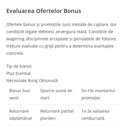
Evaluarea Ofertelor Bonus
Ofertele bonus și promoțiile sunt metode de captare, dar
condițiile legate definesc anvergura reală. Condițiile de
wagering, disciplinele acceptate și perioadele de folosire
trebuie evaluate cu grijă pentru a determina avantajele
concrete.
Tip de bonus
Plus Esențial
Necesitate Rulaj Obișnuită
Bonus bun
Sporire sumă de
5x-10x montantul
venit
start
promoției
Returnare
Returnare parțial
1x-3x valoarea
săptămânal
pierderi
rambursată