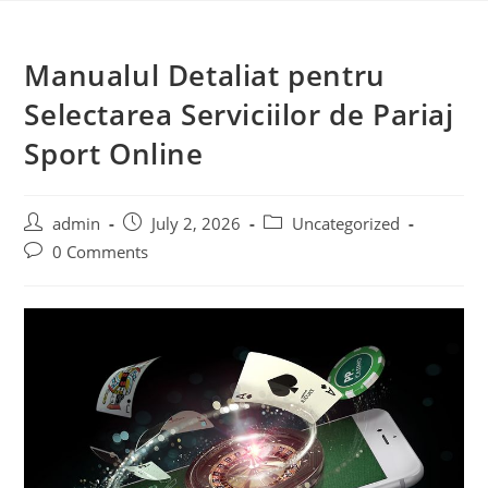
Skip
to
Manualul Detaliat pentru
content
Selectarea Serviciilor de Pariaj
Sport Online
Post
Post
Post
admin
July 2, 2026
Uncategorized
author:
published:
category:
Post
0 Comments
comments: