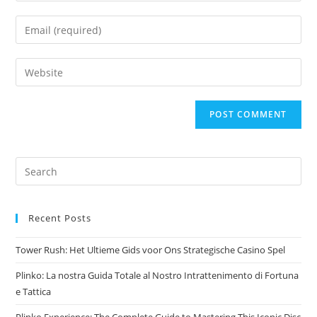
name
Enter
or
your
username
email
Enter
to
address
your
comment
to
website
comment
URL
(optional)
Recent Posts
Tower Rush: Het Ultieme Gids voor Ons Strategische Casino Spel
Plinko: La nostra Guida Totale al Nostro Intrattenimento di Fortuna
e Tattica