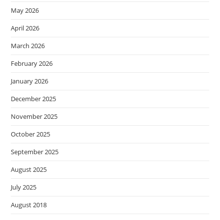
May 2026
April 2026
March 2026
February 2026
January 2026
December 2025
November 2025
October 2025
September 2025
August 2025
July 2025
August 2018