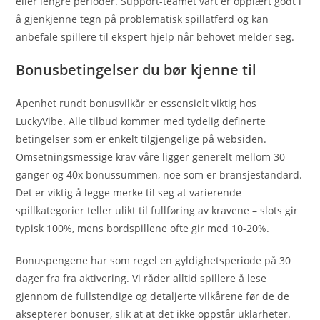
eller lengre perioder. Support-teamet vårt er opplært godt i
å gjenkjenne tegn på problematisk spillatferd og kan
anbefale spillere til ekspert hjelp når behovet melder seg.
Bonusbetingelser du bør kjenne til
Åpenhet rundt bonusvilkår er essensielt viktig hos
LuckyVibe. Alle tilbud kommer med tydelig definerte
betingelser som er enkelt tilgjengelige på websiden.
Omsetningsmessige krav våre ligger generelt mellom 30
ganger og 40x bonussummen, noe som er bransjestandard.
Det er viktig å legge merke til seg at varierende
spillkategorier teller ulikt til fullføring av kravene – slots gir
typisk 100%, mens bordspillene ofte gir med 10-20%.
Bonuspengene har som regel en gyldighetsperiode på 30
dager fra fra aktivering. Vi råder alltid spillere å lese
gjennom de fullstendige og detaljerte vilkårene før de de
aksepterer bonuser, slik at at det ikke oppstår uklarheter.