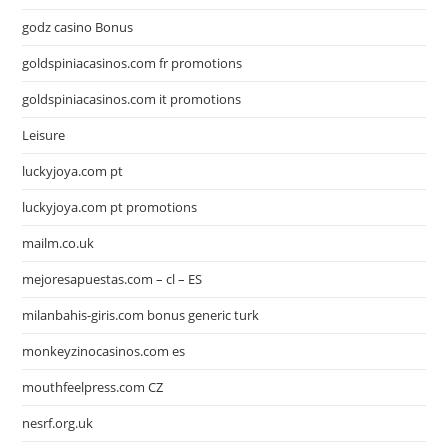
godz casino Bonus
goldspiniacasinos.com fr promotions
goldspiniacasinos.com it promotions
Leisure
luckyjoya.com pt
luckyjoya.com pt promotions
mailm.co.uk
mejoresapuestas.com – cl – ES
milanbahis-giris.com bonus generic turk
monkeyzinocasinos.com es
mouthfeelpress.com CZ
nesrf.org.uk