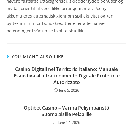
høyere fastsatte uttaksgrenser, skreddersydde bonuser og
invitasjoner til til spesifikke arrangementer. Poeng
akkumuleres automatisk gjennom spillaktivitet og kan
byttes inn inn for bonuskreditter eller alternative
belønninger i vår unike lojalitetsbutikk.
YOU MIGHT ALSO LIKE
Casino Digitali nel Territorio Italiano: Manuale
Esaustiva al Intrattenimento Digitale Protetto e
Autorizzato
June 5, 2026
Optibet Casino – Varma Peliympäristö
Suomalaisille Pelaajille
June 17, 2026