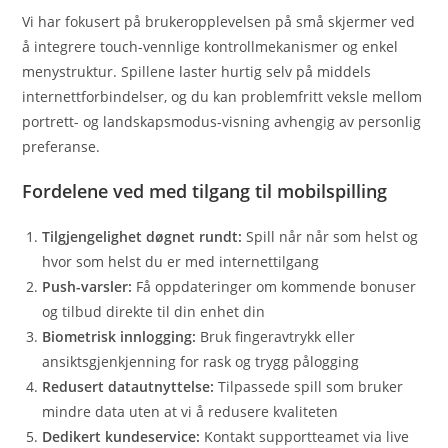
Vi har fokusert på brukeropplevelsen på små skjermer ved
å integrere touch-vennlige kontrollmekanismer og enkel
menystruktur. Spillene laster hurtig selv på middels
internettforbindelser, og du kan problemfritt veksle mellom
portrett- og landskapsmodus-visning avhengig av personlig
preferanse.
Fordelene ved med tilgang til mobilspilling
Tilgjengelighet døgnet rundt:
Spill når når som helst og
hvor som helst du er med internettilgang
Push-varsler:
Få oppdateringer om kommende bonuser
og tilbud direkte til din enhet din
Biometrisk innlogging:
Bruk fingeravtrykk eller
ansiktsgjenkjenning for rask og trygg pålogging
Redusert datautnyttelse:
Tilpassede spill som bruker
mindre data uten at vi å redusere kvaliteten
Dedikert kundeservice:
Kontakt supportteamet via live