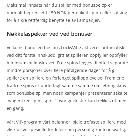
Maksimal innsats når du spiller med bonusbeløp er
normalt begrenset til 50 NOK per enkelt spinn eller satsing
for å sikre rettferdig benyttelse av kampanjer.
Nøkkelaspekter ved ved bonuser
Velkomstbonusen hos hos LuckyVibe aktiveres automatisk
ved ditt første innskudd, gitt at spilleren oppfyller oppfyller
minimumsbeløpskravet. Free spins legges til ofte i separate
mindre porsjoner over flere påfølgende dager for å gi
spillere en spillere en forlenget spillopplevelse. Premiene
fra free spins er underlagt samme samme omsetningskrav
som bonusbeløp, men noen kampanjer presenterer såkalte
“wager-free spins spins” hvor gevinster kan trekkes ut med
en gang.
Vårt VIP-program vårt belønner lojale trofaste spillere med
eksklusive spesielle fordeler som personlig kontoansvarlig,