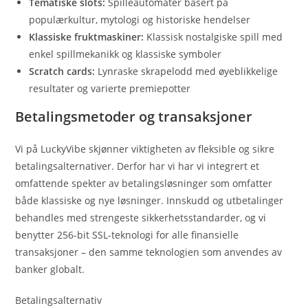
Tematiske slots:
Spilleautomater basert på
populærkultur, mytologi og historiske hendelser
Klassiske fruktmaskiner:
Klassisk nostalgiske spill med
enkel spillmekanikk og klassiske symboler
Scratch cards:
Lynraske skrapelodd med øyeblikkelige
resultater og varierte premiepotter
Betalingsmetoder og transaksjoner
Vi på LuckyVibe skjønner viktigheten av fleksible og sikre
betalingsalternativer. Derfor har vi har vi integrert et
omfattende spekter av betalingsløsninger som omfatter
både klassiske og nye løsninger. Innskudd og utbetalinger
behandles med strengeste sikkerhetsstandarder, og vi
benytter 256-bit SSL-teknologi for alle finansielle
transaksjoner – den samme teknologien som anvendes av
banker globalt.
Betalingsalternativ