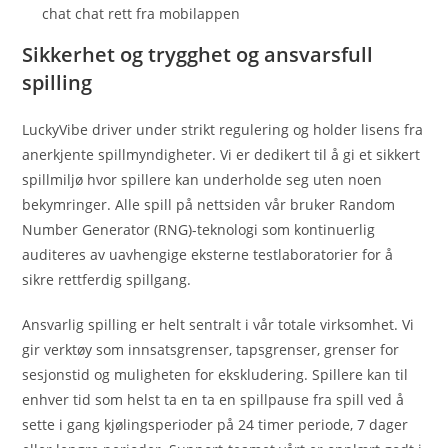
chat chat rett fra mobilappen
Sikkerhet og trygghet og ansvarsfull
spilling
LuckyVibe driver under strikt regulering og holder lisens fra
anerkjente spillmyndigheter. Vi er dedikert til å gi et sikkert
spillmiljø hvor spillere kan underholde seg uten noen
bekymringer. Alle spill på nettsiden vår bruker Random
Number Generator (RNG)-teknologi som kontinuerlig
auditeres av uavhengige eksterne testlaboratorier for å
sikre rettferdig spillgang.
Ansvarlig spilling er helt sentralt i vår totale virksomhet. Vi
gir verktøy som innsatsgrenser, tapsgrenser, grenser for
sesjonstid og muligheten for ekskludering. Spillere kan til
enhver tid som helst ta en ta en spillpause fra spill ved å
sette i gang kjølingsperioder på 24 timer periode, 7 dager