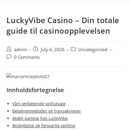
Skip
to
LuckyVibe Casino – Din totale
content
guide til casinoopplevelsen
Post
Post
Post
admin
July 4, 2026
Uncategorized
author:
published:
category:
Post
0 Comments
comments:
Innholdsfortegnelse
Vårt omfattende spillutvalg
Betalingsmetoder og transaksjoner
Mobil gaming hos LuckyVibe
Beskyttelse og forsvarlig spilling