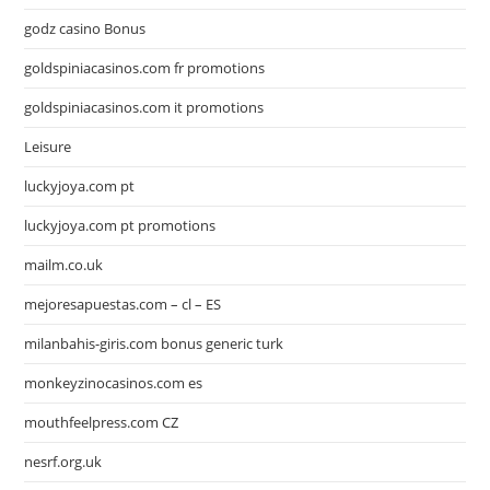
godz casino Bonus
goldspiniacasinos.com fr promotions
goldspiniacasinos.com it promotions
Leisure
luckyjoya.com pt
luckyjoya.com pt promotions
mailm.co.uk
mejoresapuestas.com – cl – ES
milanbahis-giris.com bonus generic turk
monkeyzinocasinos.com es
mouthfeelpress.com CZ
nesrf.org.uk