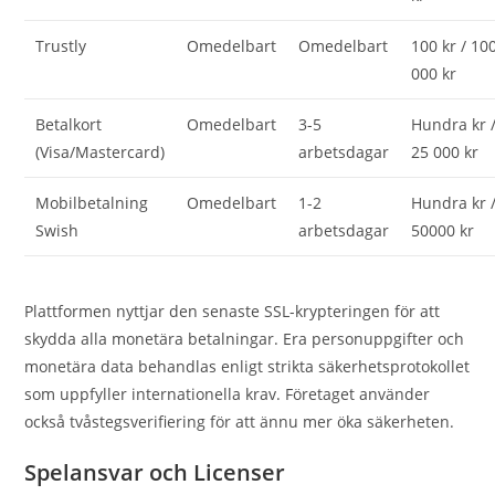
Trustly
Omedelbart
Omedelbart
100 kr / 10
000 kr
Betalkort
Omedelbart
3-5
Hundra kr 
(Visa/Mastercard)
arbetsdagar
25 000 kr
Mobilbetalning
Omedelbart
1-2
Hundra kr 
Swish
arbetsdagar
50000 kr
Plattformen nyttjar den senaste SSL-krypteringen för att
skydda alla monetära betalningar. Era personuppgifter och
monetära data behandlas enligt strikta säkerhetsprotokollet
som uppfyller internationella krav. Företaget använder
också tvåstegsverifiering för att ännu mer öka säkerheten.
Spelansvar och Licenser