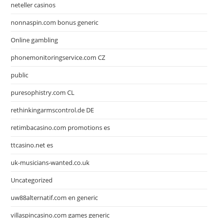
neteller casinos
nonnaspin.com bonus generic
Online gambling
phonemonitoringservice.com CZ
public
puresophistry.com CL
rethinkingarmscontrol.de DE
retimbacasino.com promotions es
ttcasino.net es
uk-musicians-wanted.co.uk
Uncategorized
uw88alternatif.com en generic
villaspincasino.com games generic