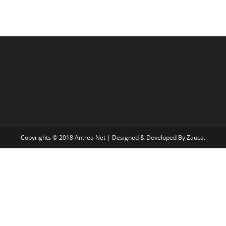
Copyrights © 2018 Antrea Net | Designed & Developed By Zauca.