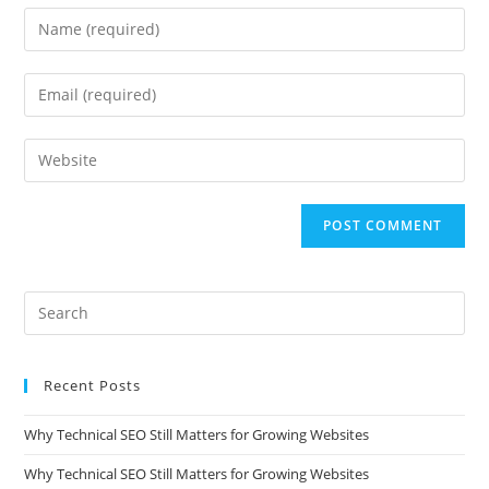
Enter
your
name
Enter
or
your
username
email
Enter
to
address
your
comment
to
website
comment
URL
(optional)
Recent Posts
Why Technical SEO Still Matters for Growing Websites
Why Technical SEO Still Matters for Growing Websites