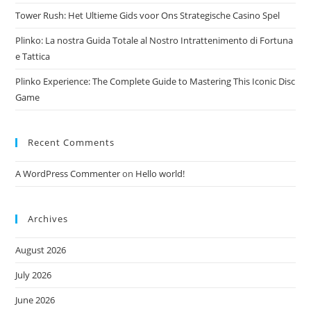
Tower Rush: Het Ultieme Gids voor Ons Strategische Casino Spel
Plinko: La nostra Guida Totale al Nostro Intrattenimento di Fortuna
e Tattica
Plinko Experience: The Complete Guide to Mastering This Iconic Disc
Game
Recent Comments
A WordPress Commenter
on
Hello world!
Archives
August 2026
July 2026
June 2026