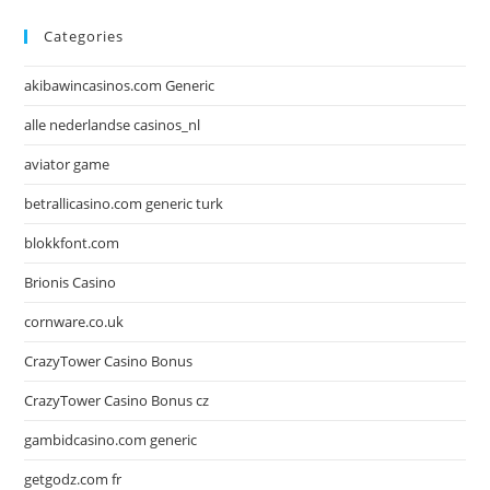
Categories
akibawincasinos.com Generic
alle nederlandse casinos_nl
aviator game
betrallicasino.com generic turk
blokkfont.com
Brionis Casino
cornware.co.uk
CrazyTower Casino Bonus
CrazyTower Casino Bonus cz
gambidcasino.com generic
getgodz.com fr