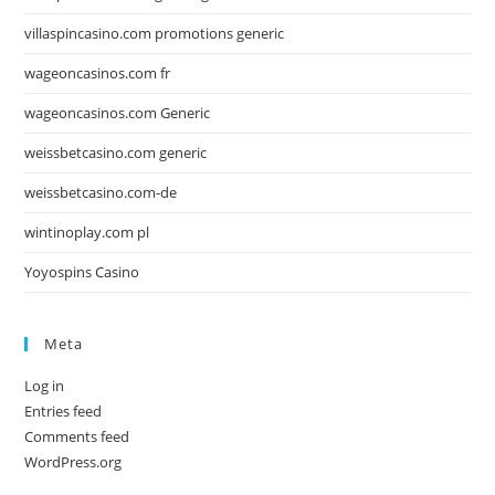
villaspincasino.com promotions generic
wageoncasinos.com fr
wageoncasinos.com Generic
weissbetcasino.com generic
weissbetcasino.com-de
wintinoplay.com pl
Yoyospins Casino
Meta
Log in
Entries feed
Comments feed
WordPress.org