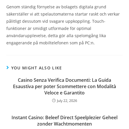
Genom ständig förnyelse av bolagets digitala grund
säkerställer vi att spelautomaterna startar raskt och verkar
pålitligt dessutom vid svagare uppkoppling. Touch-
funktioner är smidigt utformade för optimal
användarupplevelse, detta gör alla spelomgång lika
engagerande på mobiltelefonen som på PC:n.
YOU MIGHT ALSO LIKE
Casino Senza Verifica Documenti: La Guida
Esaustiva per poter Scommettere con Modalità
Veloce e Garantito
July 22, 2026
Instant Casino: Beleef Direct Speelplezier Geheel
zonder Wachtmomenten