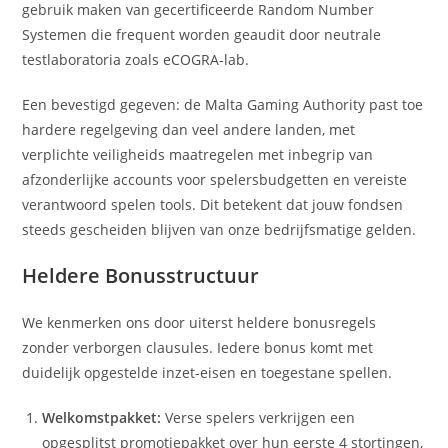
gebruik maken van gecertificeerde Random Number
Systemen die frequent worden geaudit door neutrale
testlaboratoria zoals eCOGRA-lab.
Een bevestigd gegeven: de Malta Gaming Authority past toe
hardere regelgeving dan veel andere landen, met
verplichte veiligheids maatregelen met inbegrip van
afzonderlijke accounts voor spelersbudgetten en vereiste
verantwoord spelen tools. Dit betekent dat jouw fondsen
steeds gescheiden blijven van onze bedrijfsmatige gelden.
Heldere Bonusstructuur
We kenmerken ons door uiterst heldere bonusregels
zonder verborgen clausules. Iedere bonus komt met
duidelijk opgestelde inzet-eisen en toegestane spellen.
Welkomstpakket:
Verse spelers verkrijgen een
opgesplitst promotiepakket over hun eerste 4 stortingen,