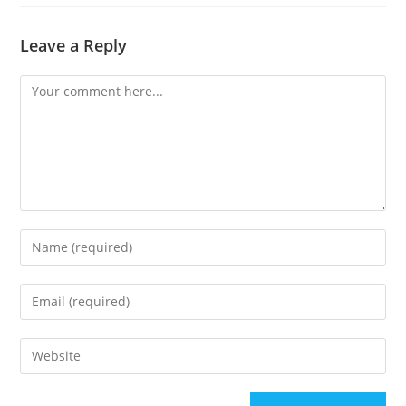
Leave a Reply
Comment
Enter
your
name
Enter
or
your
username
email
Enter
to
address
your
comment
to
website