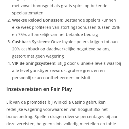
met zowel bonusgeld als gratis spins op bekende
speelautomaten
Weekse Reload Bonussen:
Bestaande spelers kunnen
elke week profiteren van stortingsbonussen tussen 25%
en 75%, afhankelijk van het betaalde bedrag
Cashback Systeem:
Onze loyale spelers krijgen tot aan
20% cashback op daadwerkelijke negatieve balans,
gestort met geen wagering
VIP Beloningssysteem:
Stijg door 6 unieke levels waarbij
alle level gunstiger rewards, grotere grenzen en
persoonlijke accountbeheerders ontsluit
Inzetvereisten en Fair Play
Elk van de promoties bij WinRolla Casino gebruiken
redelijke wagering voorwaarden van hooguit 35x het
bonusbedrag. Spellen dragen diverse percentages bij aan
deze vereisten, hetgeen slots volledig meetellen en table