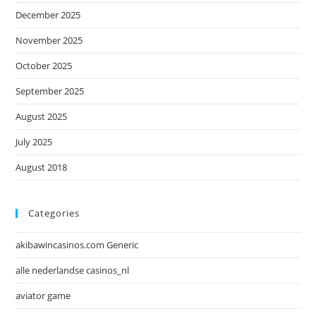
December 2025
November 2025
October 2025
September 2025
August 2025
July 2025
August 2018
Categories
akibawincasinos.com Generic
alle nederlandse casinos_nl
aviator game