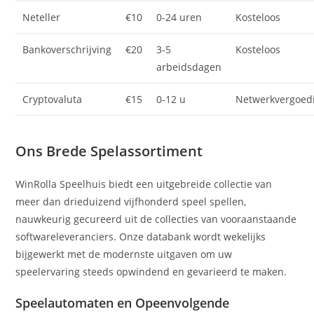
Neteller
€10
0-24 uren
Kosteloos
Bankoverschrijving
€20
3-5
Kosteloos
arbeidsdagen
Cryptovaluta
€15
0-12 u
Netwerkvergoed
Ons Brede Spelassortiment
WinRolla Speelhuis biedt een uitgebreide collectie van
meer dan drieduizend vijfhonderd speel spellen,
nauwkeurig gecureerd uit de collecties van vooraanstaande
softwareleveranciers. Onze databank wordt wekelijks
bijgewerkt met de modernste uitgaven om uw
speelervaring steeds opwindend en gevarieerd te maken.
Speelautomaten en Opeenvolgende