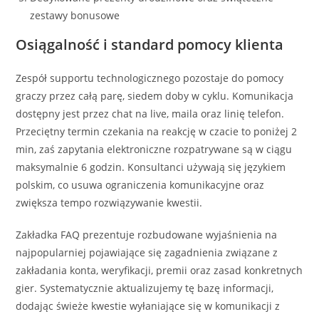
zestawy bonusowe
Osiągalność i standard pomocy klienta
Zespół supportu technologicznego pozostaje do pomocy
graczy przez całą parę, siedem doby w cyklu. Komunikacja
dostępny jest przez chat na live, maila oraz linię telefon.
Przeciętny termin czekania na reakcję w czacie to poniżej 2
min, zaś zapytania elektroniczne rozpatrywane są w ciągu
maksymalnie 6 godzin. Konsultanci używają się językiem
polskim, co usuwa ograniczenia komunikacyjne oraz
zwiększa tempo rozwiązywanie kwestii.
Zakładka FAQ prezentuje rozbudowane wyjaśnienia na
najpopularniej pojawiające się zagadnienia związane z
zakładania konta, weryfikacji, premii oraz zasad konkretnych
gier. Systematycznie aktualizujemy tę bazę informacji,
dodając świeże kwestie wyłaniające się w komunikacji z