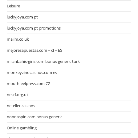
Leisure
luckyjoya.com pt
luckyjoya.com pt promotions
mailm.co.uk
mejoresapuestas.com – cl – ES
milanbahis-giris.com bonus generic turk
monkeyzinocasinos.com es
mouthfeelpress.com CZ
nesrf.org.uk
neteller casinos
nonnaspin.com bonus generic
Online gambling