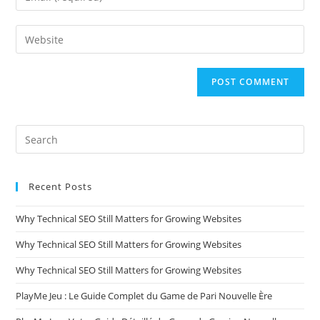
or
your
username
email
Enter
to
address
your
comment
to
website
comment
URL
(optional)
Recent Posts
Why Technical SEO Still Matters for Growing Websites
Why Technical SEO Still Matters for Growing Websites
Why Technical SEO Still Matters for Growing Websites
PlayMe Jeu : Le Guide Complet du Game de Pari Nouvelle Ère