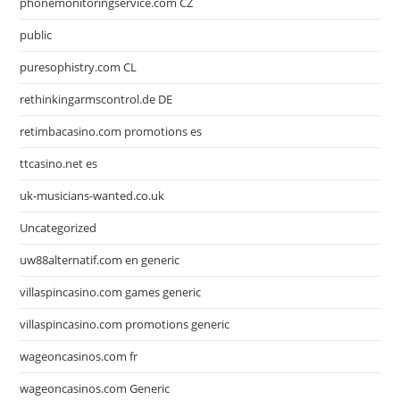
phonemonitoringservice.com CZ
public
puresophistry.com CL
rethinkingarmscontrol.de DE
retimbacasino.com promotions es
ttcasino.net es
uk-musicians-wanted.co.uk
Uncategorized
uw88alternatif.com en generic
villaspincasino.com games generic
villaspincasino.com promotions generic
wageoncasinos.com fr
wageoncasinos.com Generic