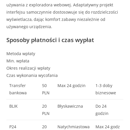
używania z exploradora webowej. Adaptatywny projekt
interfejsu samoczynnie dostosowuje się do rozdzielczości
wyświetlacza, dając komfort zabawy niezależnie od
używanego urządzenia.
Sposoby płatności i czas wypłat
Metoda wpłaty
Min. wpłata
Okres realizacji wpłaty
Czas wykonania wycofania
Transfer
50
Max 24 godzin
1-3 doby
bankowa
PLN
biznesowe
BLIK
20
Błyskawiczna
Do 24
PLN
godzin
P24
20
Natychmiastowa
Max 24 godz