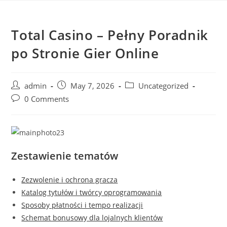
Skip
to
Total Casino – Pełny Poradnik
content
po Stronie Gier Online
Post
Post
Post
admin
May 7, 2026
Uncategorized
author:
published:
category:
Post
0 Comments
comments:
Zestawienie tematów
Zezwolenie i ochrona gracza
Katalog tytułów i twórcy oprogramowania
Sposoby płatności i tempo realizacji
Schemat bonusowy dla lojalnych klientów