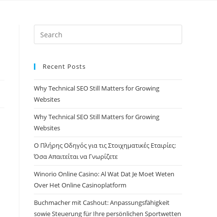
Recent Posts
Why Technical SEO Still Matters for Growing
Websites
Why Technical SEO Still Matters for Growing
Websites
Ο Πλήρης Οδηγός για τις Στοιχηματικές Εταιρίες:
Όσα Απαιτείται να Γνωρίζετε
Winorio Online Casino: Al Wat Dat Je Moet Weten
Over Het Online Casinoplatform
Buchmacher mit Cashout: Anpassungsfähigkeit
sowie Steuerung für Ihre persönlichen Sportwetten