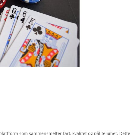
llplattform som sammensmelter fart, kvalitet og pålitelighet. Dette