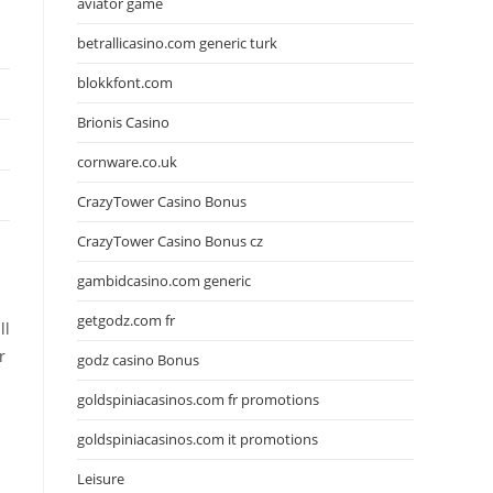
aviator game
betrallicasino.com generic turk
blokkfont.com
Brionis Casino
cornware.co.uk
CrazyTower Casino Bonus
CrazyTower Casino Bonus cz
gambidcasino.com generic
getgodz.com fr
ll
r
godz casino Bonus
goldspiniacasinos.com fr promotions
goldspiniacasinos.com it promotions
Leisure