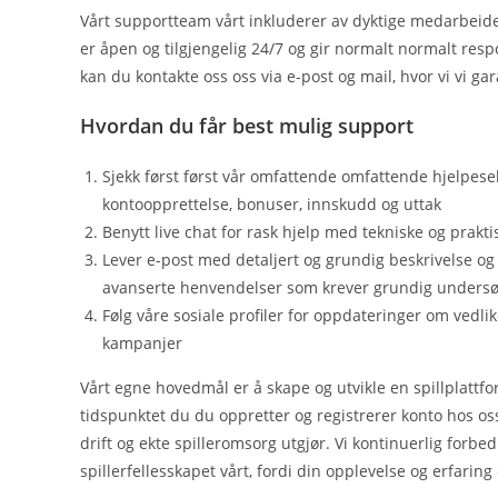
Vårt supportteam vårt inkluderer av dyktige medarbeider
er åpen og tilgjengelig 24/7 og gir normalt normalt resp
kan du kontakte oss oss via e-post og mail, hvor vi vi ga
Hvordan du får best mulig support
Sjekk først først vår omfattende omfattende hjelpes
kontoopprettelse, bonuser, innskudd og uttak
Benytt live chat for rask hjelp med tekniske og prakt
Lever e-post med detaljert og grundig beskrivelse og
avanserte henvendelser som krever grundig undersø
Følg våre sosiale profiler for oppdateringer om vedl
kampanjer
Vårt egne hovedmål er å skape og utvikle en spillplattfo
tidspunktet du du oppretter og registrerer konto hos oss
drift og ekte spilleromsorg utgjør. Vi kontinuerlig forbe
spillerfellesskapet vårt, fordi din opplevelse og erfarin