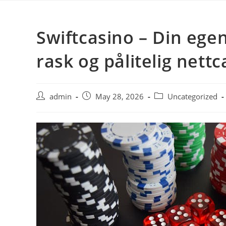
Skip
to
Swiftcasino – Din ege
content
rask og pålitelig net
Post
Post
Post
admin
May 28, 2026
Uncategorized
author:
published:
category: