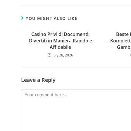
YOU MIGHT ALSO LIKE
Casino Privi di Documenti:
Beste 
Divertiti in Maniera Rapido e
Komplette
Affidabile
Gambl
July 28, 2026
Leave a Reply
Comment