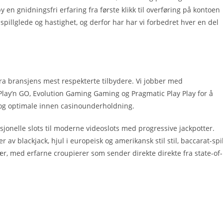
y en gnidningsfri erfaring fra første klikk til overføring på kontoen
spillglede og hastighet, og derfor har har vi forbedret hver en del
r fra bransjens mest respekterte tilbydere. Vi jobber med
lay’n GO, Evolution Gaming Gaming og Pragmatic Play Play for å
te og optimale innen casinounderholdning.
disjonelle slots til moderne videoslots med progressive jackpotter.
r av blackjack, hjul i europeisk og amerikansk stil stil, baccarat-spil
ær, med erfarne croupierer som sender direkte direkte fra state-of-