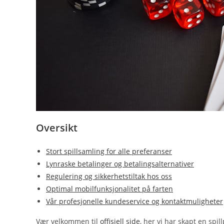
Oversikt
Stort spillsamling for alle preferanser
Lynraske betalinger og betalingsalternativer
Regulering og sikkerhetstiltak hos oss
Optimal mobilfunksjonalitet på farten
Vår profesjonelle kundeservice og kontaktmuligheter
Vær velkommen til
offisiell side
, her vi har skapt en spi