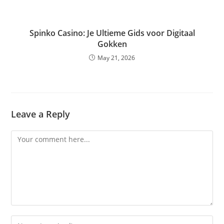
Spinko Casino: Je Ultieme Gids voor Digitaal
Gokken
May 21, 2026
Leave a Reply
Comment
Enter