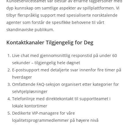
Kundeserviceteamet vår består av erfarne fagpersoner med
dyp kunnskap om samtlige aspekter av spillplattformen. Vi
tilbyr flerspråklig support med spesialiserte norsktalende
agenter som forstår de spesifikke behovene til vårt
skandinaviske publikum.
Kontaktkanaler Tilgjengelig for Deg
Live chat med gjennomsnittlig responstid på under 60
sekunder – tilgjengelig hele døgnet
E-postsupport med detaljerte svar innenfor fire timer på
hverdager
Omfattende FAQ-seksjon organisert etter kategorier for
selvhjelpløsninger
Telefonlinje med direktekontakt til supportteamet i
lokale kontortimer
Dedikerte VIP-managere for våre
lojalitetsprogrammedlemmer på høyere nivå