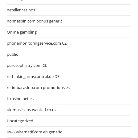
neteller casinos
nonnaspin.com bonus generic
Online gambling
phonemonitoringservice.com CZ
public
puresophistry.com CL
rethinkingarmscontrol.de DE
retimbacasino.com promotions es
ttcasino.net es
uk-musicians-wanted.co.uk
Uncategorized
uw88alternatif.com en generic