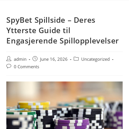
Skip
to
SpyBet Spillside – Deres
content
Ytterste Guide til
Engasjerende Spillopplevelser
Post
Post
Post
admin
June 16, 2026
Uncategorized
author:
published:
category:
Post
0 Comments
comments: