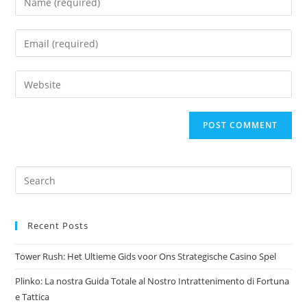
your
name
Enter
or
your
username
email
Enter
to
address
your
comment
to
website
comment
URL
(optional)
Recent Posts
Tower Rush: Het Ultieme Gids voor Ons Strategische Casino Spel
Plinko: La nostra Guida Totale al Nostro Intrattenimento di Fortuna
e Tattica