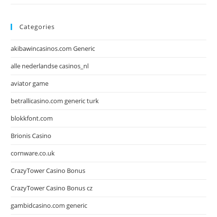
Categories
akibawincasinos.com Generic
alle nederlandse casinos_nl
aviator game
betrallicasino.com generic turk
blokkfont.com
Brionis Casino
cornware.co.uk
CrazyTower Casino Bonus
CrazyTower Casino Bonus cz
gambidcasino.com generic