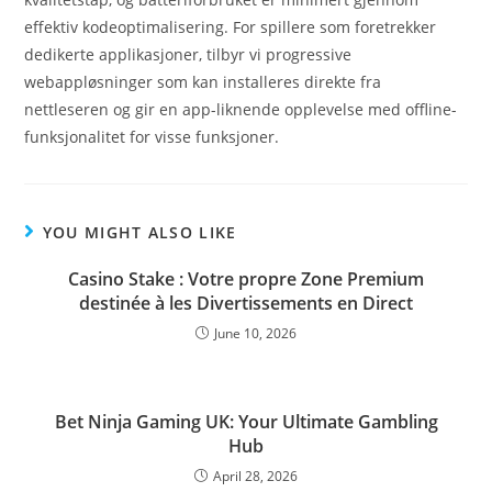
effektiv kodeoptimalisering. For spillere som foretrekker
dedikerte applikasjoner, tilbyr vi progressive
webappløsninger som kan installeres direkte fra
nettleseren og gir en app-liknende opplevelse med offline-
funksjonalitet for visse funksjoner.
YOU MIGHT ALSO LIKE
Casino Stake : Votre propre Zone Premium
destinée à les Divertissements en Direct
June 10, 2026
Bet Ninja Gaming UK: Your Ultimate Gambling
Hub
April 28, 2026