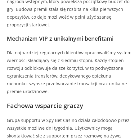
nagroda wstępnym, który powiększa początkowy budżet do
gry. Budowa premii stała się rozbita na kilka pierwszych
depozytów, co daje możliwość w pełni użyć szansę
propozycji startowej.
Mechanizm VIP z unikalnymi benefitami
Dla najbardziej regularnych klientów opracowaliśmy system
wierności składający się z siedmiu stopni. Każdy stopień
rozwoju odblokowuje dalsze korzyści, w to podwyższone
ograniczenia transferów, dedykowanego opiekuna
rachunku, szybsze przetwarzanie transakcji oraz unikalne
premie urodzinowe.
Fachowa wsparcie graczy
Grupa supportu w Spy Bet Casino działa całodobowo przez
wszystkie możliwe dni tygodnia. Użytkownicy mogą
skontaktować się z supportem przez rozmowę na żywo,