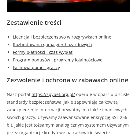
Zestawienie treści
Licencja i bezpieczeństwo w rozgrywkach online
Rozbudowana gama gier hazardowych
Formy płatności i czas wypłat
Program bonusów i programy lojalnościowe
Fachowa pomoc graczy
Zezwolenie i ochrona w zabawach online
Nasz portal
https://spybet.org.pl/
operuje w oparciu o ścisłe
standardy bezpieczeństwa, jakie zapewniają całkowitą
zabezpieczenie informacji prywatnych a także finansowych
swoich graczy. Używamy zaawansowane enkrypcję SSL 256-
bit, jakie jest tożsamym analogicznym systemem używanym
przez organizacje kredytowe na całkowicie świecie.