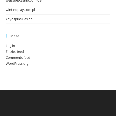
weissbetcasino.com-de
wintinoplay.com pl
Yoyospins Casino
Meta
Log in
Entries feed
Comments feed
WordPress.org