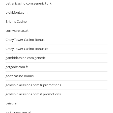
betrallicasino.com generic turk
blokkfont.com
Brionis Casino
cornware.co.uk
CrazyTower Casino Bonus
CrazyTower Casino Bonus cz
gambidcasino.com generic
getgodz.com fr
godz casino Bonus
goldspiniacasinos.com fr promotions
goldspiniacasinos.com it promotions
Leisure
luckyjoya.com pt