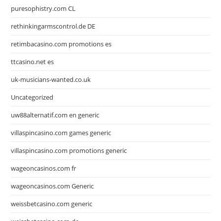
puresophistry.com CL
rethinkingarmscontrol.de DE
retimbacasino.com promotions es
ttcasino.net es
uk-musicians-wanted.co.uk
Uncategorized
uw88alternatif.com en generic
villaspincasino.com games generic
villaspincasino.com promotions generic
wageoncasinos.com fr
wageoncasinos.com Generic
weissbetcasino.com generic