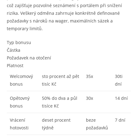
což zajišťuje pozvolné seznámení s portálem při snížení
rizika. Veškerý odměna zahrnuje konkrétně definované
požadavky s nároků na wager, maximálních sázek a
temporary limitů.
Typ bonusu
Částka
Požadavek na otočení
Platnost
Welcomový
sto procent až pět
35x
30ti
bonus
tisíc Kč
dní
Opětovný
50% do dva a půl
30x
14 dní
bonus
tisíce Kč
Vrácení
deset procent
beze
7 dní
hotovosti
týdně
požadavků