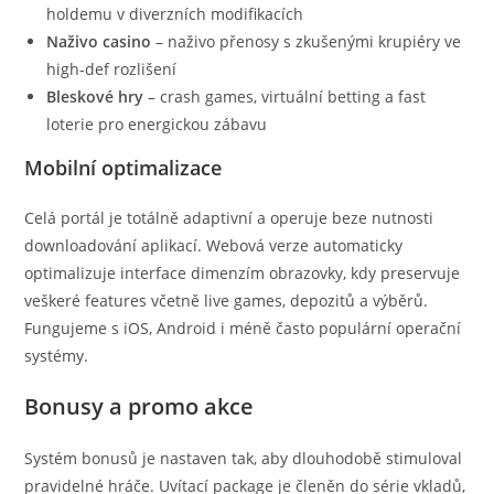
holdemu v diverzních modifikacích
Naživo casino
– naživo přenosy s zkušenými krupiéry ve
high-def rozlišení
Bleskové hry
– crash games, virtuální betting a fast
loterie pro energickou zábavu
Mobilní optimalizace
Celá portál je totálně adaptivní a operuje beze nutnosti
downloadování aplikací. Webová verze automaticky
optimalizuje interface dimenzím obrazovky, kdy preservuje
veškeré features včetně live games, depozitů a výběrů.
Fungujeme s iOS, Android i méně často populární operační
systémy.
Bonusy a promo akce
Systém bonusů je nastaven tak, aby dlouhodobě stimuloval
pravidelné hráče. Uvítací package je členěn do série vkladů,