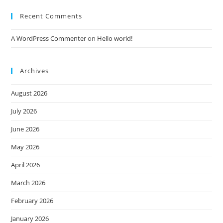
Recent Comments
A WordPress Commenter
on
Hello world!
Archives
August 2026
July 2026
June 2026
May 2026
April 2026
March 2026
February 2026
January 2026