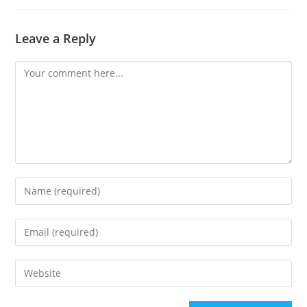
Leave a Reply
Comment
Enter
your
name
Enter
or
your
username
email
Enter
to
address
your
comment
to
website