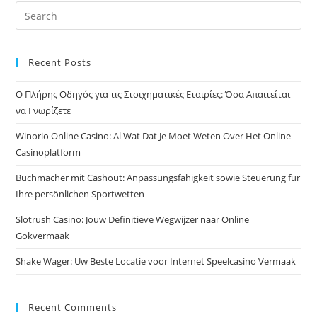
Recent Posts
Ο Πλήρης Οδηγός για τις Στοιχηματικές Εταιρίες: Όσα Απαιτείται
να Γνωρίζετε
Winorio Online Casino: Al Wat Dat Je Moet Weten Over Het Online
Casinoplatform
Buchmacher mit Cashout: Anpassungsfähigkeit sowie Steuerung für
Ihre persönlichen Sportwetten
Slotrush Casino: Jouw Definitieve Wegwijzer naar Online
Gokvermaak
Shake Wager: Uw Beste Locatie voor Internet Speelcasino Vermaak
Recent Comments