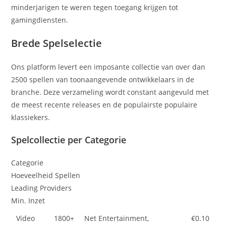
minderjarigen te weren tegen toegang krijgen tot
gamingdiensten.
Brede Spelselectie
Ons platform levert een imposante collectie van over dan
2500 spellen van toonaangevende ontwikkelaars in de
branche. Deze verzameling wordt constant aangevuld met
de meest recente releases en de populairste populaire
klassiekers.
Spelcollectie per Categorie
Categorie
Hoeveelheid Spellen
Leading Providers
Min. Inzet
Video
1800+
Net Entertainment,
€0.10