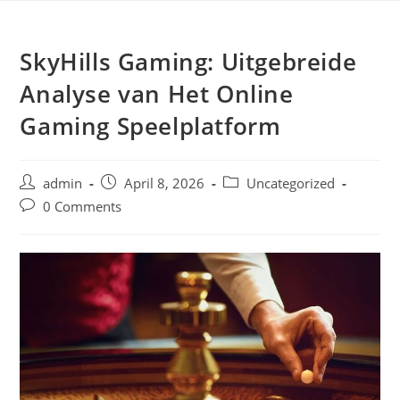
Skip
to
SkyHills Gaming: Uitgebreide
content
Analyse van Het Online
Gaming Speelplatform
Post
Post
Post
admin
April 8, 2026
Uncategorized
author:
published:
category:
Post
0 Comments
comments: