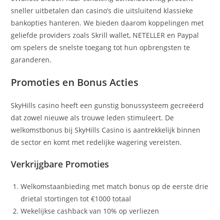
sneller uitbetalen dan casino’s die uitsluitend klassieke
bankopties hanteren. We bieden daarom koppelingen met
geliefde providers zoals Skrill wallet, NETELLER en Paypal
om spelers de snelste toegang tot hun opbrengsten te
garanderen.
Promoties en Bonus Acties
SkyHills casino heeft een gunstig bonussysteem gecreëerd
dat zowel nieuwe als trouwe leden stimuleert. De
welkomstbonus bij SkyHills Casino is aantrekkelijk binnen
de sector en komt met redelijke wagering vereisten.
Verkrijgbare Promoties
Welkomstaanbieding met match bonus op de eerste drie
drietal stortingen tot €1000 totaal
Wekelijkse cashback van 10% op verliezen