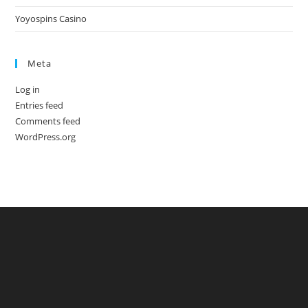
Yoyospins Casino
Meta
Log in
Entries feed
Comments feed
WordPress.org