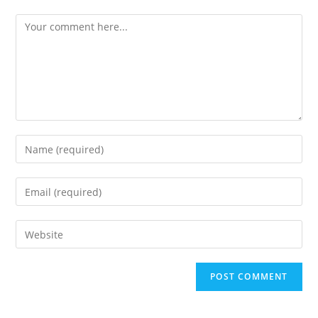
Comment
Enter
your
name
Enter
or
your
username
email
Enter
to
address
your
comment
to
website
comment
URL
(optional)