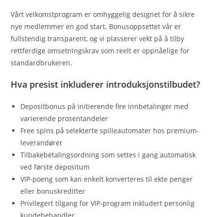
Vårt velkomstprogram er omhyggelig designet for å sikre
nye medlemmer en god start. Bonusoppsettet vår er
fullstendig transparent, og vi plasserer vekt på å tilby
rettferdige omsetningskrav som reelt er oppnåelige for
standardbrukeren.
Hva presist inkluderer introduksjonstilbudet?
Depositbonus på initierende fire innbetalinger med
varierende prosentandeler
Free spins på selekterte spilleautomater hos premium-
leverandører
Tilbakebetalingsordning som settes i gang automatisk
ved første depositum
VIP-poeng som kan enkelt konverteres til ekte penger
eller bonuskreditter
Privilegert tilgang for VIP-program inkludert personlig
kundebehandler