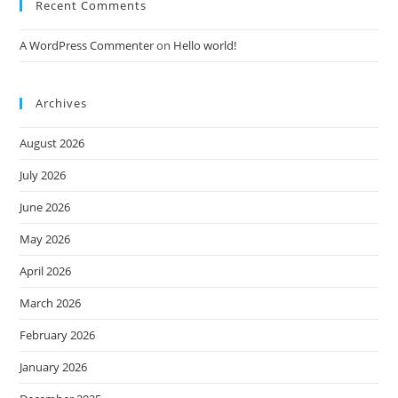
Recent Comments
A WordPress Commenter
on
Hello world!
Archives
August 2026
July 2026
June 2026
May 2026
April 2026
March 2026
February 2026
January 2026