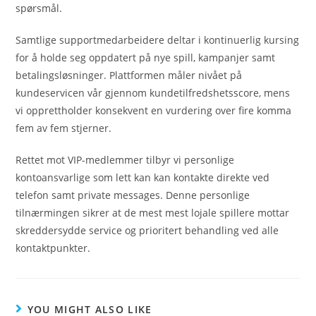
spørsmål.
Samtlige supportmedarbeidere deltar i kontinuerlig kursing
for å holde seg oppdatert på nye spill, kampanjer samt
betalingsløsninger. Plattformen måler nivået på
kundeservicen vår gjennom kundetilfredshetsscore, mens
vi opprettholder konsekvent en vurdering over fire komma
fem av fem stjerner.
Rettet mot VIP-medlemmer tilbyr vi personlige
kontoansvarlige som lett kan kan kontakte direkte ved
telefon samt private messages. Denne personlige
tilnærmingen sikrer at de mest mest lojale spillere mottar
skreddersydde service og prioritert behandling ved alle
kontaktpunkter.
YOU MIGHT ALSO LIKE