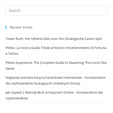
Recent Posts
Tower Rush: Het Ultieme Gids voor Ons Strategische Casino Spel
Plinko: La nostra Guida Totale al Nostro Intrattenimento di Fortuna
e Tattica
Plinko Experience: The Complete Guide to Mastering This Iconic Disc
Game
Najwyżej oceniane Kasyna hazardowe Internetowe – Kompendium
dla Użytkowników Szukających Unikalnych Emocji
Jak Używać z Metody BLIK w Kasynach Online – Kompendium dla
Użytkowników