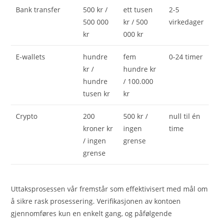
Bank transfer
500 kr /
ett tusen
2-5
500 000
kr / 500
virkedager
kr
000 kr
E-wallets
hundre
fem
0-24 timer
kr /
hundre kr
hundre
/ 100.000
tusen kr
kr
Crypto
200
500 kr /
null til én
kroner kr
ingen
time
/ ingen
grense
grense
Uttaksprosessen vår fremstår som effektivisert med mål om
å sikre rask prosessering. Verifikasjonen av kontoen
gjennomføres kun en enkelt gang, og påfølgende