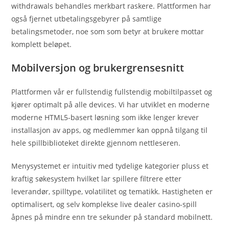
withdrawals behandles merkbart raskere. Plattformen har
også fjernet utbetalingsgebyrer på samtlige
betalingsmetoder, noe som som betyr at brukere mottar
komplett beløpet.
Mobilversjon og brukergrensesnitt
Plattformen vår er fullstendig fullstendig mobiltilpasset og
kjører optimalt på alle devices. Vi har utviklet en moderne
moderne HTML5-basert løsning som ikke lenger krever
installasjon av apps, og medlemmer kan oppnå tilgang til
hele spillbiblioteket direkte gjennom nettleseren.
Menysystemet er intuitiv med tydelige kategorier pluss et
kraftig søkesystem hvilket lar spillere filtrere etter
leverandør, spilltype, volatilitet og tematikk. Hastigheten er
optimalisert, og selv komplekse live dealer casino-spill
åpnes på mindre enn tre sekunder på standard mobilnett.