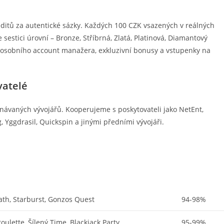
ditů za autentické sázky. Každých 100 CZK vsazených v reálných
stici úrovní – Bronze, Stříbrná, Zlatá, Platinová, Diamantový
y, osobního account manažera, exkluzivní bonusy a vstupenky na
vatelé
návaných vývojářů. Kooperujeme s poskytovateli jako NetEnt,
, Yggdrasil, Quickspin a jinými předními vývojáři.
ath, Starburst, Gonzos Quest
94-98%
oulette, Šílený Time, Blackjack Party
95-99%