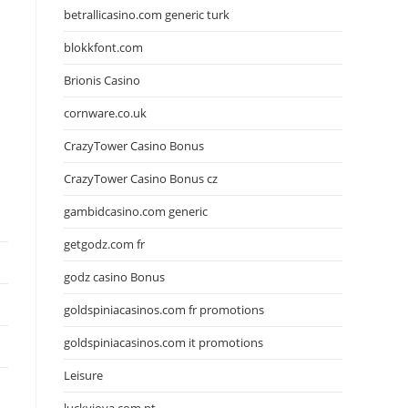
betrallicasino.com generic turk
blokkfont.com
Brionis Casino
cornware.co.uk
CrazyTower Casino Bonus
CrazyTower Casino Bonus cz
gambidcasino.com generic
getgodz.com fr
godz casino Bonus
goldspiniacasinos.com fr promotions
goldspiniacasinos.com it promotions
Leisure