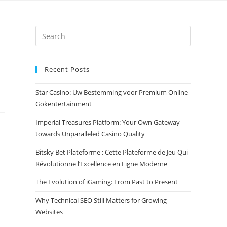
Recent Posts
Star Casino: Uw Bestemming voor Premium Online
Gokentertainment
Imperial Treasures Platform: Your Own Gateway
towards Unparalleled Casino Quality
Bitsky Bet Plateforme : Cette Plateforme de Jeu Qui
Révolutionne l’Excellence en Ligne Moderne
The Evolution of iGaming: From Past to Present
Why Technical SEO Still Matters for Growing
Websites