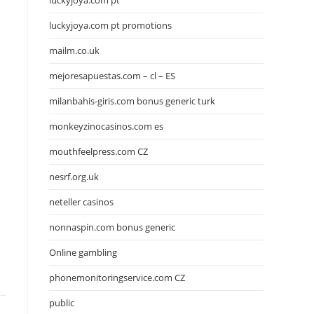
luckyjoya.com pt
luckyjoya.com pt promotions
mailm.co.uk
mejoresapuestas.com – cl – ES
milanbahis-giris.com bonus generic turk
monkeyzinocasinos.com es
mouthfeelpress.com CZ
nesrf.org.uk
neteller casinos
nonnaspin.com bonus generic
Online gambling
phonemonitoringservice.com CZ
public