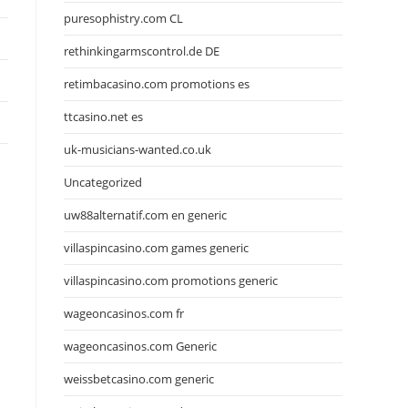
puresophistry.com CL
rethinkingarmscontrol.de DE
retimbacasino.com promotions es
ttcasino.net es
uk-musicians-wanted.co.uk
Uncategorized
uw88alternatif.com en generic
villaspincasino.com games generic
i
villaspincasino.com promotions generic
wageoncasinos.com fr
wageoncasinos.com Generic
weissbetcasino.com generic