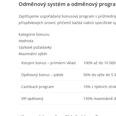
Odměnový systém a odměnový progr
Zajišťujeme uspořádaný bonusový program s průhledným
příspěvkových úrovní, přičemž každá nabízí specifické v
Kategorie bonusu
Hodnota
Sázkové požadavky
Maximální výběr
Vstupní bonus – primární vklad
100% až do 10 000
Opětovný bonus – pátek
50% do výše do 5 
Cashback program
10% z týdních ztrá
VIP opětovný
150% maximálně d