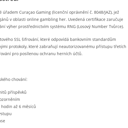
é úřadem Curaçao Gaming (licenční oprávnění č. 8048/JAZ), jež
ánů v oblasti online gambling her. Uvedená certifikace zaručuje
ování výher prostřednictvím systému RNG (Losový Number Tvůrce).
tového SSL šifrování, které odpovídá bankovním standardům
nými protokoly, které zabraňují neautorizovanému přístupu třetích
vání pro posílenou ochranu herních účtů.
ského chování:
mitů příspěvků
pozorněním
 hodin až 6 měsíců
vstupu
ase