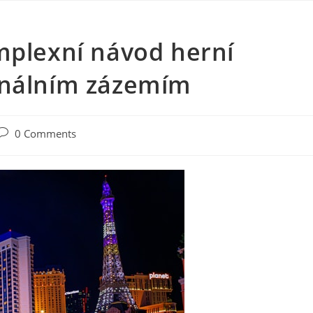
mplexní návod herní
onálním zázemím
Post
0 Comments
comments: