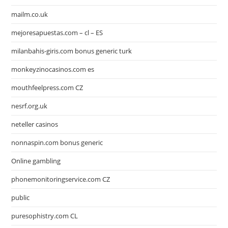
mailm.co.uk
mejoresapuestas.com – cl – ES
milanbahis-giris.com bonus generic turk
monkeyzinocasinos.com es
mouthfeelpress.com CZ
nesrf.org.uk
neteller casinos
nonnaspin.com bonus generic
Online gambling
phonemonitoringservice.com CZ
public
puresophistry.com CL