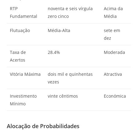
RTP
noventa e seis vírgula
Acima da
Fundamental
zero cinco
Média
Flutuação
Média-Alta
sete em
dez
Taxa de
28.4%
Moderada
Acertos
Vitória Máxima
dois mil e quinhentas
Atractiva
vezes
Investimento
vinte cêntimos
Económica
Mínimo
Alocação de Probabilidades