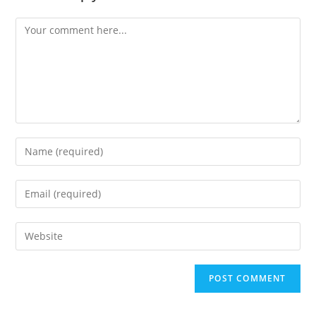
Comment
Enter
your
name
Enter
or
your
username
email
Enter
to
address
your
comment
to
website
comment
URL
(optional)