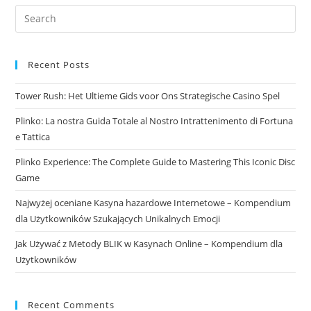
Recent Posts
Tower Rush: Het Ultieme Gids voor Ons Strategische Casino Spel
Plinko: La nostra Guida Totale al Nostro Intrattenimento di Fortuna
e Tattica
Plinko Experience: The Complete Guide to Mastering This Iconic Disc
Game
Najwyżej oceniane Kasyna hazardowe Internetowe – Kompendium
dla Użytkowników Szukających Unikalnych Emocji
Jak Używać z Metody BLIK w Kasynach Online – Kompendium dla
Użytkowników
Recent Comments