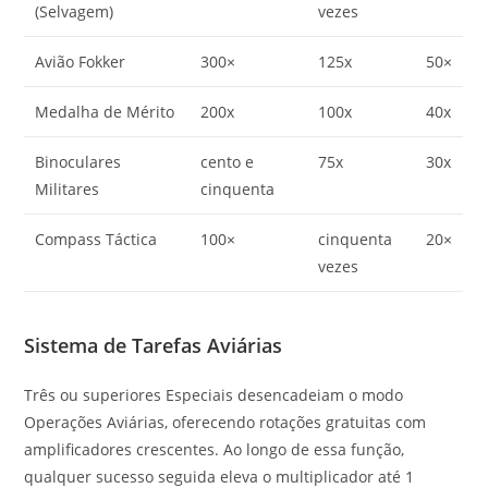
(Selvagem)
vezes
Avião Fokker
300×
125x
50×
Medalha de Mérito
200x
100x
40x
Binoculares
cento e
75x
30x
Militares
cinquenta
Compass Táctica
100×
cinquenta
20×
vezes
Sistema de Tarefas Aviárias
Três ou superiores Especiais desencadeiam o modo
Operações Aviárias, oferecendo rotações gratuitas com
amplificadores crescentes. Ao longo de essa função,
qualquer sucesso seguida eleva o multiplicador até 1