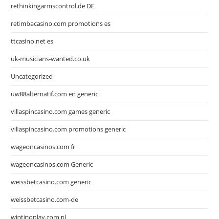
rethinkingarmscontrol.de DE
retimbacasino.com promotions es
ttcasino.net es
uk-musicians-wanted.co.uk
Uncategorized
uw88alternatif.com en generic
villaspincasino.com games generic
villaspincasino.com promotions generic
wageoncasinos.com fr
wageoncasinos.com Generic
weissbetcasino.com generic
weissbetcasino.com-de
wintinoplay.com pl