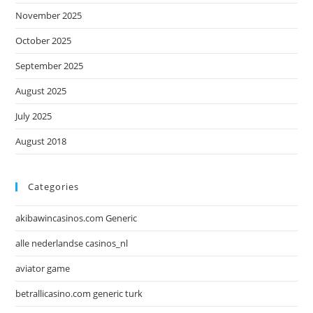
November 2025
October 2025
September 2025
August 2025
July 2025
August 2018
Categories
akibawincasinos.com Generic
alle nederlandse casinos_nl
aviator game
betrallicasino.com generic turk