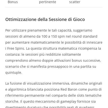
Bonus
pertinente
scatter
Ottimizzazione della Sessione di Gioco
Per utilizzare pienamente le tali capacità, suggeriamo
sessioni di almeno da 100 a 150 spin nel round standard
per aumentare matematicamente le possibilità di innescare
i Free Spins. La questa struttura matematica ricompensa la
costanza: le sessioni più redditizie solitamente
comprendono almeno doppie attivazioni bonus successive,
scenario che si manifesta pressappoco in una partita su
quintuple.
La fusione di visualizzazione immersiva, dinamiche originali
e algoritmica bilanciata posiziona Red Baron come punto di
riferimento permanente nel comparto delle slots tematiche
storiche. Il questo meccanismo di gameplay fornisce sia
divertimento duraturo che possibilità reali di guadagni