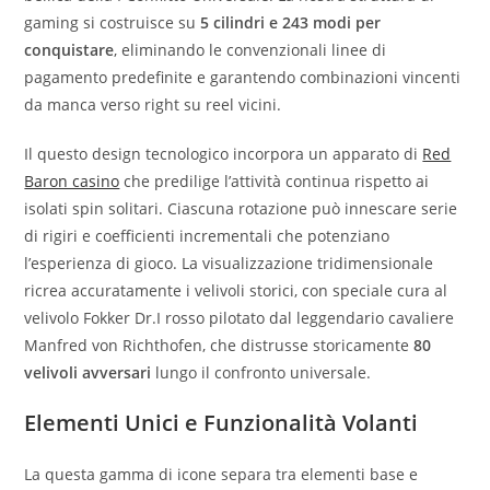
gaming si costruisce su
5 cilindri e 243 modi per
conquistare
, eliminando le convenzionali linee di
pagamento predefinite e garantendo combinazioni vincenti
da manca verso right su reel vicini.
Il questo design tecnologico incorpora un apparato di
Red
Baron casino
che predilige l’attività continua rispetto ai
isolati spin solitari. Ciascuna rotazione può innescare serie
di rigiri e coefficienti incrementali che potenziano
l’esperienza di gioco. La visualizzazione tridimensionale
ricrea accuratamente i velivoli storici, con speciale cura al
velivolo Fokker Dr.I rosso pilotato dal leggendario cavaliere
Manfred von Richthofen, che distrusse storicamente
80
velivoli avversari
lungo il confronto universale.
Elementi Unici e Funzionalità Volanti
La questa gamma di icone separa tra elementi base e