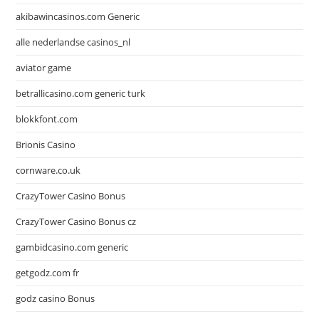
akibawincasinos.com Generic
alle nederlandse casinos_nl
aviator game
betrallicasino.com generic turk
blokkfont.com
Brionis Casino
cornware.co.uk
CrazyTower Casino Bonus
CrazyTower Casino Bonus cz
gambidcasino.com generic
getgodz.com fr
godz casino Bonus