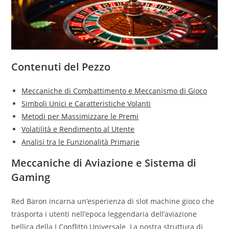
Contenuti del Pezzo
Meccaniche di Combattimento e Meccanismo di Gioco
Simboli Unici e Caratteristiche Volanti
Metodi per Massimizzare le Premi
Volatilità e Rendimento al Utente
Analisi tra le Funzionalità Primarie
Meccaniche di Aviazione e Sistema di
Gaming
Red Baron incarna un’esperienza di slot machine gioco che
trasporta i utenti nell’epoca leggendaria dell’aviazione
bellica della I Conflitto Universale. La nostra struttura di