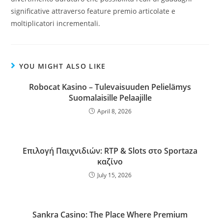
significative attraverso feature premio articolate e
moltiplicatori incrementali.
YOU MIGHT ALSO LIKE
Robocat Kasino – Tulevaisuuden Pelielämys
Suomalaisille Pelaajille
April 8, 2026
Επιλογή Παιχνιδιών: RTP & Slots στο Sportaza
καζίνο
July 15, 2026
Sankra Casino: The Place Where Premium