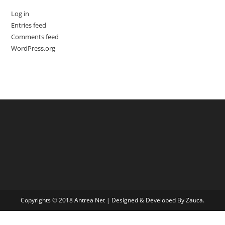
Log in
Entries feed
Comments feed
WordPress.org
Copyrights © 2018 Antrea Net | Designed & Developed By Zauca.