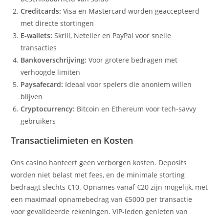
Creditcards:
Visa en Mastercard worden geaccepteerd
met directe stortingen
E-wallets:
Skrill, Neteller en PayPal voor snelle
transacties
Bankoverschrijving:
Voor grotere bedragen met
verhoogde limiten
Paysafecard:
Ideaal voor spelers die anoniem willen
blijven
Cryptocurrency:
Bitcoin en Ethereum voor tech-savvy
gebruikers
Transactielimieten en Kosten
Ons casino hanteert geen verborgen kosten. Deposits
worden niet belast met fees, en de minimale storting
bedraagt slechts €10. Opnames vanaf €20 zijn mogelijk, met
een maximaal opnamebedrag van €5000 per transactie
voor gevalideerde rekeningen. VIP-leden genieten van