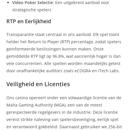
Video Poker Selectie:
Een uitgebreid aanbod voor
strategische spelers
RTP en Eerlijkheid
Transparantie staat centraal in ons aanbod. Elk spel toont
helder het Return to Player (RTP) percentage, zodat spelers
geïnformeerde beslissingen kunnen maken. Onze
gemiddelde RTP ligt op 96.8%, wat aanzienlijk hoger is dan
vele concurrenten. Alle spellen worden maandelijks getest
door onafhankelijke auditors zoals eCOGRA en iTech Labs.
Veiligheid en Licenties
Ons casino opereert onder een volwaardige licentie van de
Malta Gaming Authority (MGA), een van de meest
gerespecteerde regelgevers in de industrie. Deze licentie
vereist strikte naleving van spelersbeveiliging, eerlijk spel
en verantwoord gokbeleid. Daarnaast gebruiken we 256-bit