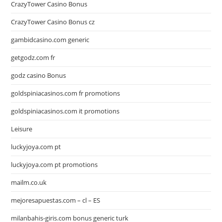
CrazyTower Casino Bonus
CrazyTower Casino Bonus cz
gambidcasino.com generic
getgodz.com fr
godz casino Bonus
goldspiniacasinos.com fr promotions
goldspiniacasinos.com it promotions
Leisure
luckyjoya.com pt
luckyjoya.com pt promotions
mailm.co.uk
mejoresapuestas.com – cl – ES
milanbahis-giris.com bonus generic turk