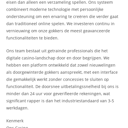
eisen dan alleen een verzameling spellen. Ons systeem
combineert moderne technologie met persoonlijke
ondersteuning om een ervaring te creëren die verder gaat
dan traditioneel online spelen. We investeren continu in
vernieuwing om onze gokkers de meest geavanceerde
functionaliteiten te bieden.
Ons team bestaat uit getrainde professionals die het
digitale casino-landschap door en door begrijpen. We
hebben een platform ontwikkeld dat zowel nieuwelingen
als doorgewinterde gokkers aanspreekt, met een interface
die gemakkelijk werkt zonder concessies te sluiten op
functionaliteit. De doorsnee uitbetalingssnelheid bij ons is
minder dan 24 uur voor geverifieerde rekeningen, wat
significant rapper is dan het industriestandaard van 3-5
werkdagen.
Kenmerk
Ons Casino