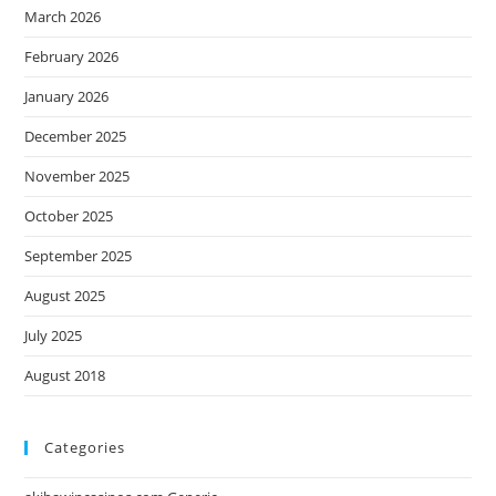
March 2026
February 2026
January 2026
December 2025
November 2025
October 2025
September 2025
August 2025
July 2025
August 2018
Categories