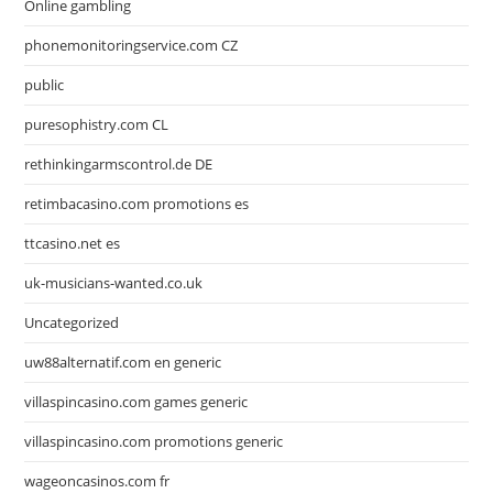
Online gambling
phonemonitoringservice.com CZ
public
puresophistry.com CL
rethinkingarmscontrol.de DE
retimbacasino.com promotions es
ttcasino.net es
uk-musicians-wanted.co.uk
Uncategorized
uw88alternatif.com en generic
villaspincasino.com games generic
villaspincasino.com promotions generic
wageoncasinos.com fr