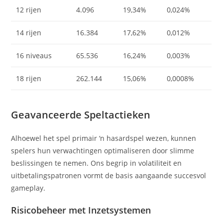
12 rijen
4.096
19,34%
0,024%
14 rijen
16.384
17,62%
0,012%
16 niveaus
65.536
16,24%
0,003%
18 rijen
262.144
15,06%
0,0008%
Geavanceerde Speltactieken
Alhoewel het spel primair ‘n hasardspel wezen, kunnen
spelers hun verwachtingen optimaliseren door slimme
beslissingen te nemen. Ons begrip in volatiliteit en
uitbetalingspatronen vormt de basis aangaande succesvol
gameplay.
Risicobeheer met Inzetsystemen