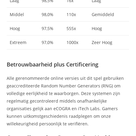
Laag
98,5%
16x
Laag
Middel
98,0%
110x
Gemiddeld
Hoog
97,5%
555x
Hoog
Extreem
97,0%
1000x
Zeer Hoog
Betrouwbaarheid plus Certificering
Alle gerenommeerde online versies uit dit spel gebruiken
geaccrediteerde Random Number Generators (RNG) om
volledige eerlijkheid te waarborgen. Deze systemen zijn
regelmatig gecontroleerd middels onafhankelijke
organisaties gelijk aan eCOGRA en iTech Labs. Gamers
kunnen uitkomstgeschiedenis raadplegen om onze
willekeurigheid persoonlijk te verifiëren.