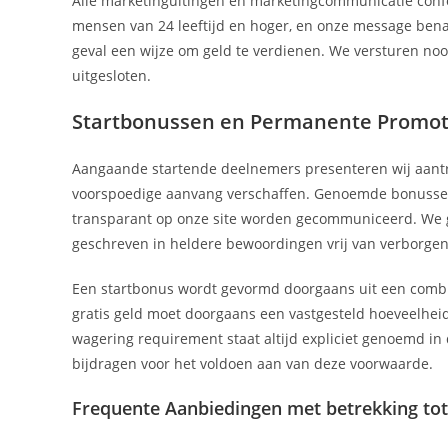
Alle marketinguitingen en marketingcommunicatie confo
mensen van 24 leeftijd en hoger, en onze message ben
geval een wijze om geld te verdienen. We versturen noo
uitgesloten.
Startbonussen en Permanente Promot
Aangaande startende deelnemers presenteren wij aantr
voorspoedige aanvang verschaffen. Genoemde bonussen 
transparant op onze site worden gecommuniceerd. We gel
geschreven in heldere bewoordingen vrij van verborgen
Een startbonus wordt gevormd doorgaans uit een combina
gratis geld moet doorgaans een vastgesteld hoeveelhei
wagering requirement staat altijd expliciet genoemd i
bijdragen voor het voldoen aan van deze voorwaarde.
Frequente Aanbiedingen met betrekking tot