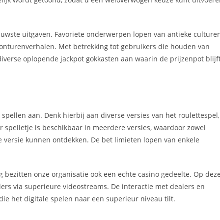
uwste uitgaven. Favoriete onderwerpen lopen van antieke culture
onturenverhalen. Met betrekking tot gebruikers die houden van
diverse oplopende jackpot gokkasten aan waarin de prijzenpot blijf
spellen aan. Denk hierbij aan diverse versies van het roulettespel,
er spelletje is beschikbaar in meerdere versies, waardoor zowel
 versie kunnen ontdekken. De bet limieten lopen van enkele
 bezitten onze organisatie ook een echte casino gedeelte. Op dez
alers via superieure videostreams. De interactie met dealers en
ie het digitale spelen naar een superieur niveau tilt.