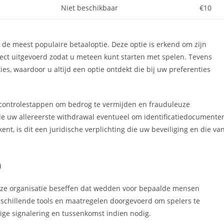
Niet beschikbaar
€10
de meest populaire betaaloptie. Deze optie is erkend om zijn
ect uitgevoerd zodat u meteen kunt starten met spelen. Tevens
ies, waardoor u altijd een optie ontdekt die bij uw preferenties
 controlestappen om bedrog te vermijden en frauduleuze
nde uw allereerste withdrawal eventueel om identificatiedocumente
nt, is dit een juridische verplichting die uw beveiliging en die va
n
Onze organisatie beseffen dat wedden voor bepaalde mensen
rschillende tools en maatregelen doorgevoerd om spelers te
dige signalering en tussenkomst indien nodig.