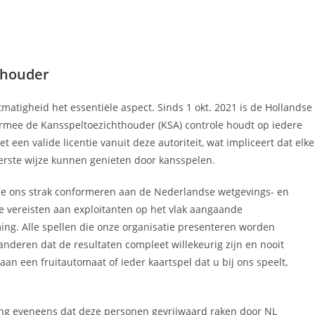
thouder
matigheid het essentiële aspect. Sinds 1 okt. 2021 is de Hollandse
aarmee de Kansspeltoezichthouder (KSA) controle houdt op iedere
 een valide licentie vanuit deze autoriteit, wat impliceert dat elke
erste wijze kunnen genieten door kansspelen.
e ons strak conformeren aan de Nederlandse wetgevings- en
e vereisten aan exploitanten op het vlak aangaande
ing. Alle spellen die onze organisatie presenteren worden
randeren dat de resultaten compleet willekeurig zijn en nooit
an een fruitautomaat of ieder kaartspel dat u bij ons speelt,
ing eveneens dat deze personen gevrijwaard raken door NL