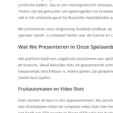
juridische kaders. Zou er een meningsverschil ontstaan,
Tevens zijn wij gehouden om spelersgelden los te bewar
ook in het zeldzame geval bij financiële moeilijkheden a
We presenteren onze vergunning duidelijk vindbaar op 
operator speelt. is compleet helder over de licentie en
Wat We Presenteren in Onze Spelaan
Het platform biedt een uitgebreid assortiment aan spe
de branche. Vanaf klassieke slots tot geavanceerde echte
toepasselijks beschikbaar is. Iedere games zijn geoptim
steeds kunt spelen.
Fruitautomaten en Video Slots
Slots vormen de kern in ons spelassortiment. Wij versch
met driedubbele rollen tot complexe video slots met mee
slot heeft een RTP-waarde to Player (RTP) ratio dat dui