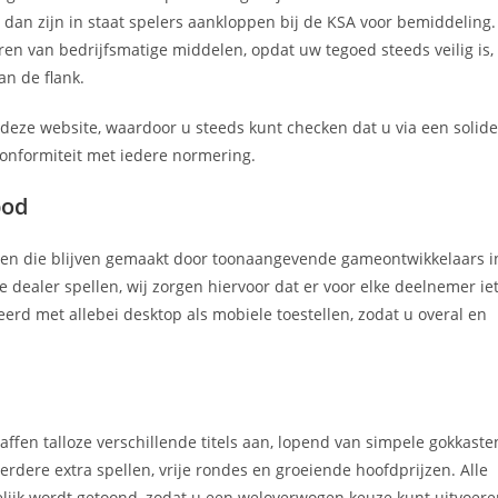
 dan zijn in staat spelers aankloppen bij de KSA voor bemiddeling.
en van bedrijfsmatige middelen, opdat uw tegoed steeds veilig is,
an de flank.
deze website, waardoor u steeds kunt checken dat u via een solide
 conformiteit met iedere normering.
bod
llen die blijven gemaakt door toonaangevende gameontwikkelaars i
 dealer spellen, wij zorgen hiervoor dat er voor elke deelnemer ie
eerd met allebei desktop als mobiele toestellen, zodat u overal en
affen talloze verschillende titels aan, lopend van simpele gokkaste
rdere extra spellen, vrije rondes en groeiende hoofdprijzen. Alle
delijk wordt getoond, zodat u een weloverwogen keuze kunt uitvoer