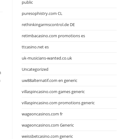
public
puresophistry.com CL
rethinkingarmscontrol.de DE
retimbacasino.com promotions es
ttcasino.net es
uk-musicians-wanted.co.uk
Uncategorized
n
n
uw88alternatif.com en generic
villaspincasino.com games generic
villaspincasino.com promotions generic
wageoncasinos.com fr
wageoncasinos.com Generic
weissbetcasino.com generic