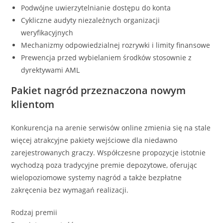
Podwójne uwierzytelnianie dostępu do konta
Cykliczne audyty niezależnych organizacji
weryfikacyjnych
Mechanizmy odpowiedzialnej rozrywki i limity finansowe
Prewencja przed wybielaniem środków stosownie z
dyrektywami AML
Pakiet nagród przeznaczona nowym
klientom
Konkurencja na arenie serwisów online zmienia się na stale
więcej atrakcyjne pakiety wejściowe dla niedawno
zarejestrowanych graczy. Współczesne propozycje istotnie
wychodzą poza tradycyjne premie depozytowe, oferując
wielopoziomowe systemy nagród a także bezpłatne
zakręcenia bez wymagań realizacji.
Rodzaj premii