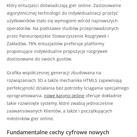
który entuzjaści doświadczają gier online. Zastosowanie
algorytmicznej technologii do indywidualizacji przeżyć
użytkowników stało się wymogiem wśród najnowszych
operatorów. Na podstawie studiów przeprowadzonych
przez Paneuropejskie Stowarzyszenie Rozgrywek i
Zakładów, 78% entuzjastów preferuje platformy
proponujące indywidualne propozycje rozgrywek
dostosowane do swoich gustów.
Grafika współczesnej generacji zbudowana na
rozwiązaniach 3D a także mechanika HTML5 zapewniają
perfekcyjność działania bez potrzeby ściągania specjalnego
oprogramowania.
nowe kasyno online
oferuje dokładnie
takie rozwinięte systemy, które zwabią jednocześnie
zaawansowanych klientów, a także i początkujących
miłośników gier online.
Fundamentalne cechy cyfrowe nowych