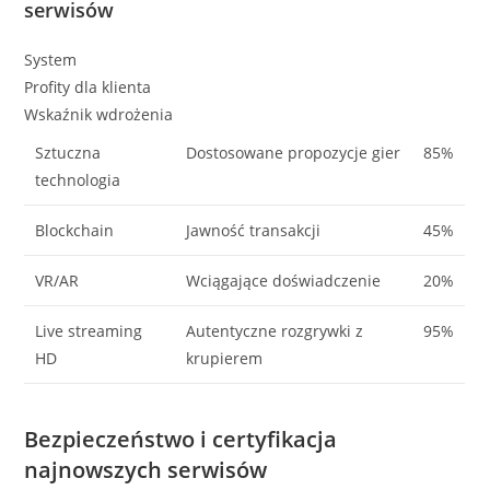
serwisów
System
Profity dla klienta
Wskaźnik wdrożenia
Sztuczna
Dostosowane propozycje gier
85%
technologia
Blockchain
Jawność transakcji
45%
VR/AR
Wciągające doświadczenie
20%
Live streaming
Autentyczne rozgrywki z
95%
HD
krupierem
Bezpieczeństwo i certyfikacja
najnowszych serwisów