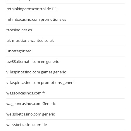
rethinkingarmscontrol.de DE
retimbacasino.com promotions es
ttcasino.net es
uk-musicians-wanted.co.uk
Uncategorized
uw88alternatif.com en generic
villaspincasino.com games generic
villaspincasino.com promotions generic
wageoncasinos.com fr
wageoncasinos.com Generic
weissbetcasino.com generic
weissbetcasino.com-de