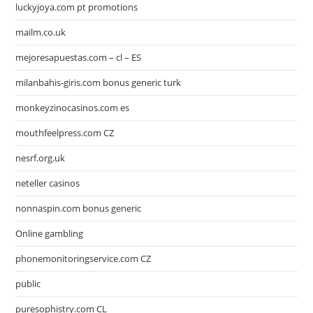
luckyjoya.com pt promotions
mailm.co.uk
mejoresapuestas.com – cl – ES
milanbahis-giris.com bonus generic turk
monkeyzinocasinos.com es
mouthfeelpress.com CZ
nesrf.org.uk
neteller casinos
nonnaspin.com bonus generic
Online gambling
phonemonitoringservice.com CZ
public
puresophistry.com CL