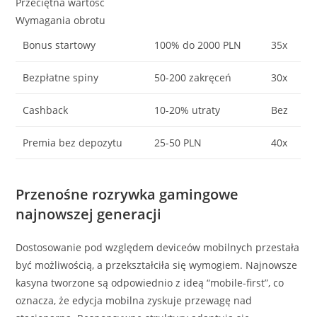
Przeciętna wartość
Wymagania obrotu
Bonus startowy
100% do 2000 PLN
35x
Bezpłatne spiny
50-200 zakręceń
30x
Cashback
10-20% utraty
Bez
Premia bez depozytu
25-50 PLN
40x
Przenośne rozrywka gamingowe
najnowszej generacji
Dostosowanie pod względem deviceów mobilnych przestała
być możliwością, a przekształciła się wymogiem. Najnowsze
kasyna tworzone są odpowiednio z ideą “mobile-first”, co
oznacza, że edycja mobilna zyskuje przewagę nad