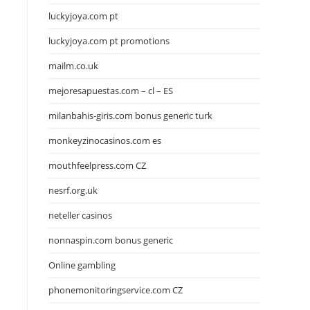
luckyjoya.com pt
luckyjoya.com pt promotions
mailm.co.uk
mejoresapuestas.com – cl – ES
milanbahis-giris.com bonus generic turk
monkeyzinocasinos.com es
mouthfeelpress.com CZ
nesrf.org.uk
neteller casinos
nonnaspin.com bonus generic
Online gambling
phonemonitoringservice.com CZ