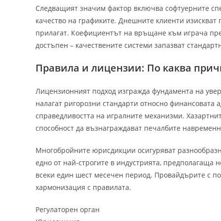
Следващият значим фактор включва софтуерните спе
качество на графиките. Днешните клиенти изискват г
прилагат. Коефициентът на връщане към играча пред
достъпен – качествените системи запазват стандартн
Правила и лицензии: По каква при
Лицензионният подход изгражда фундамента на увер
налагат ригорозни стандарти относно финансовата а
справедливостта на игралните механизми. Хазартни
способност да възнаграждават печалбите навременн
Многобройните юрисдикции осигуряват разнообразни
едно от най-строгите в индустрията, предполагаща 
всеки един шест месечен период. Провайдърите с п
хармонизация с правилата.
Регулаторен орган