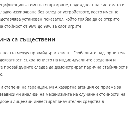
цификации – темп на стартиране, надеждност на системата и
ладко изживяване без оглед от устройството, което именно
ставлява установен показател, който трябва да се открито
а стойност от 96% до 98% за слот игрите.
чина са съществени
еността между провайдър и клиент. Глобалните надзорни тела
декватност, съхранението на индивидуалните сведения и
те провайдърите следва да демонстрират парична стабилност 
о.
 степени на гаранции. МГА хазартна агенция се приема за
независими анализи на механизмите на случайни стойности на
одобни лицензии инвестират значителни средства в