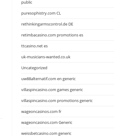
public
puresophistry.com CL
rethinkingarmscontrol.de DE
retimbacasino.com promotions es
ttcasino.net es
uk-musicians-wanted.co.uk
Uncategorized
uw88alternatif.com en generic
villaspincasino.com games generic
villaspincasino.com promotions generic
wageoncasinos.com fr
wageoncasinos.com Generic
weissbetcasino.com generic