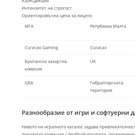
Юрисдикция
Интензитет на строгост
Ориентировъчна цена за лиценз
МГА
Република Малта
Curacao Gaming
Curacao
Британска хазартна
UK
комисия
GRA
Гибралтарската
територия
Разнообразие от игри и софтуерни 
Нивото на игралното каталог задава привлекателно
предлагат колекции с безброй продукти, организир