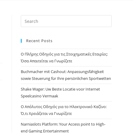
Recent Posts
Ο Πλήρης Οδηγός για τις Στοιχηματικές Εταιρίες:
Όσα Απαιτείται να Γνωρίζετε
Buchmacher mit Cashout: Anpassungsfähigkeit
sowie Steuerung für Ihre persönlichen Sportwetten
Shake Wager: Uw Beste Locatie voor Internet
Speelcasino Vermaak
Ο Απόλυτος Οδηγός για το Ηλεκτρονικό Καζίνο:
Ό,τι Χρειάζεται να Γνωρίζετε
Narniaslots Platform: Your Access point to High-
end Gaming Entertainment