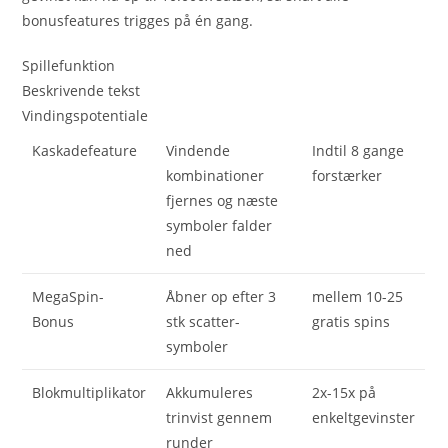
bonusfeatures trigges på én gang.
Spillefunktion
Beskrivende tekst
Vindingspotentiale
Kaskadefeature
Vindende
Indtil 8 gange
kombinationer
forstærker
fjernes og næste
symboler falder
ned
MegaSpin-
Åbner op efter 3
mellem 10-25
Bonus
stk scatter-
gratis spins
symboler
Blokmultiplikator
Akkumuleres
2x-15x på
trinvist gennem
enkeltgevinster
runder