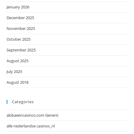
January 2026
December 2025
November 2025
October 2025
September 2025
August 2025
July 2025
August 2018
Categories
akibawincasinos.com Generic
alle nederlandse casinos_nl