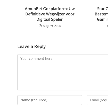
AmunBet Gokplatform: Uw
Star C
Definitieve Wegwijzer voor
Bestem
Digitaal Spelen
Gamin
May 29, 2026
Leave a Reply
Comment
Enter
Enter
your
your