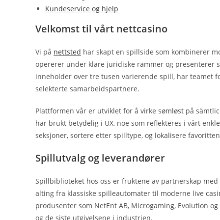
Kundeservice og hjelp
Velkomst til vårt nettcasino
Vi på
nettsted
har skapt en spillside som kombinerer mo
opererer under klare juridiske rammer og presenterer sp
inneholder over tre tusen varierende spill, har teamet f
selekterte samarbeidspartnere.
Plattformen vår er utviklet for å virke sømløst på sämtl
har brukt betydelig i UX, noe som reflekteres i vårt enkl
seksjoner, sortere etter spilltype, og lokalisere favorit
Spillutvalg og leverandører
Spillbiblioteket hos oss er fruktene av partnerskap med
alting fra klassiske spilleautomater til moderne live c
produsenter som NetEnt AB, Microgaming, Evolution og P
og de siste utgivelsene i industrien.