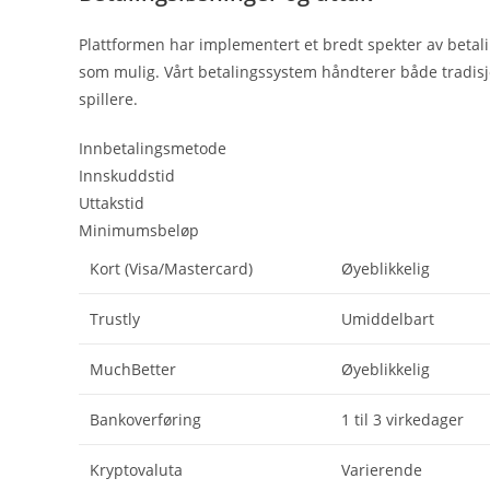
Plattformen har implementert et bredt spekter av betali
som mulig. Vårt betalingssystem håndterer både tradisj
spillere.
Innbetalingsmetode
Innskuddstid
Uttakstid
Minimumsbeløp
Kort (Visa/Mastercard)
Øyeblikkelig
Trustly
Umiddelbart
MuchBetter
Øyeblikkelig
Bankoverføring
1 til 3 virkedager
Kryptovaluta
Varierende