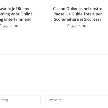
asino: Je Ultieme
Casinò Online in nel nostro
ming voor Online
Paese: La Guida Totale per
g Entertainment
Scommettere in Sicurezza
July 22, 2026
July 27, 2026
Enter
your