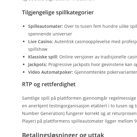
Tilgjengelige spillkategorier
Spilleautomater:
Over to tusen fem hundre ulike spil
spennende universer
Live Casino:
Autentisk casinoopplevelse med profesjone
spillshow
Klassiske spill:
Online versjoner av tradisjonelle casin
Jackpots:
Progressive jackpots hvor gevinstene kan 
Video Automatpoker:
Gjennomtenkte pokervarianter
RTP og rettferdighet
Samtlige spill på plattformen gjennomgår regelmessige t
en anerkjent testingorganisasjon etablert i to tusen og
Number Generation) fungerer korrekt og at returprosente
Player) på plattformens spilleautomater ligger mellom 
Betalingsløsninger og uttak