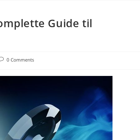
mplette Guide til
Post
0 Comments
comments: