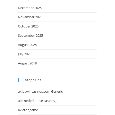
December 2025
November 2025
October 2025
September 2025
August 2025
July 2025
August 2018
Categories
akibawincasinos.com Generic
alle nederlandse casinos_nl
r
aviator game