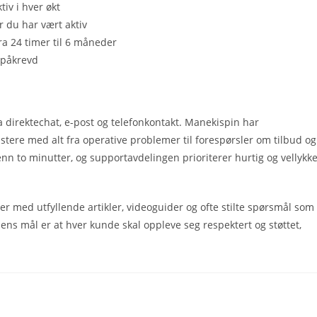
tiv i hver økt
 du har vært aktiv
a 24 timer til 6 måneder
 påkrevd
ia direktechat, e-post og telefonkontakt. Manekispin har
ere med alt fra operative problemer til forespørsler om tilbud og
enn to minutter, og supportavdelingen prioriterer hurtig og vellykke
er med utfyllende artikler, videoguider og ofte stilte spørsmål som
mens mål er at hver kunde skal oppleve seg respektert og støttet,