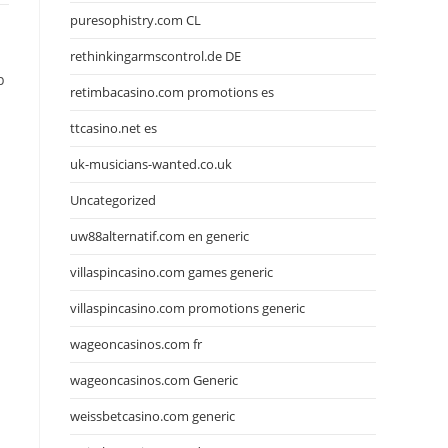
puresophistry.com CL
rethinkingarmscontrol.de DE
p
retimbacasino.com promotions es
ttcasino.net es
uk-musicians-wanted.co.uk
Uncategorized
uw88alternatif.com en generic
villaspincasino.com games generic
villaspincasino.com promotions generic
wageoncasinos.com fr
wageoncasinos.com Generic
weissbetcasino.com generic