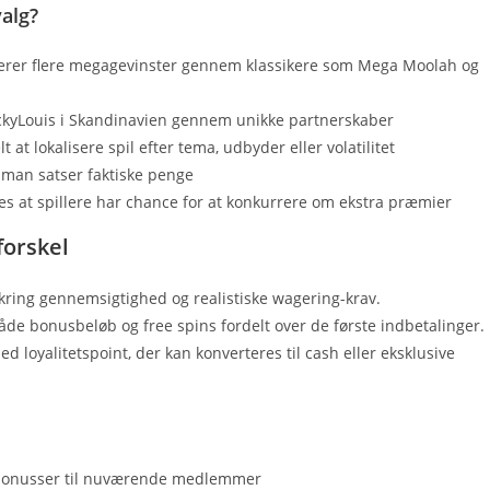
valg?
erer flere megagevinster gennem klassikere som Mega Moolah og
uckyLouis i Skandinavien gennem unikke partnerskaber
 at lokalisere spil efter tema, udbyder eller volatilitet
r man satser faktiske penge
 at spillere har chance for at konkurrere om ekstra præmier
forskel
ring gennemsigtighed og realistiske wagering-krav.
de bonusbeløb og free spins fordelt over de første indbetalinger.
loyalitetspoint, der kan konverteres til cash eller eksklusive
-bonusser til nuværende medlemmer