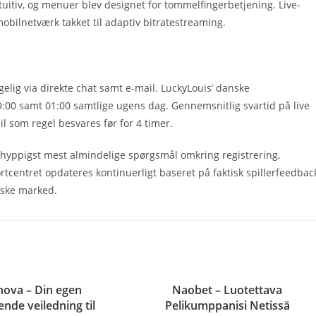
uitiv, og menuer blev designet for tommelfingerbetjening. Live-
obilnetværk takket til adaptiv bitratestreaming.
elig via direkte chat samt e-mail. LuckyLouis’ danske
00 samt 01:00 samtlige ugens dag. Gennemsnitlig svartid på live
l som regel besvares før for 4 timer.
e hyppigst mest almindelige spørgsmål omkring registrering,
tcentret opdateres kontinuerligt baseret på faktisk spillerfeedbac
nske marked.
nova – Din egen
Naobet – Luotettava
nde veiledning til
Pelikumppanisi Netissä