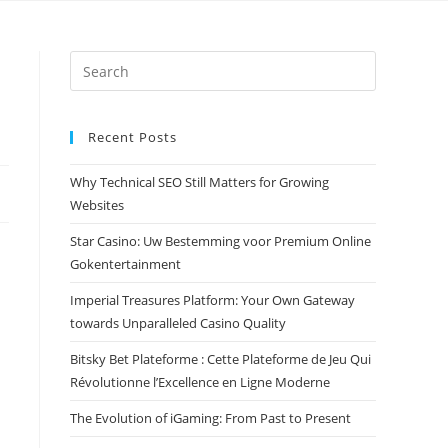
Recent Posts
Why Technical SEO Still Matters for Growing
Websites
Star Casino: Uw Bestemming voor Premium Online
Gokentertainment
Imperial Treasures Platform: Your Own Gateway
towards Unparalleled Casino Quality
Bitsky Bet Plateforme : Cette Plateforme de Jeu Qui
Révolutionne l’Excellence en Ligne Moderne
The Evolution of iGaming: From Past to Present