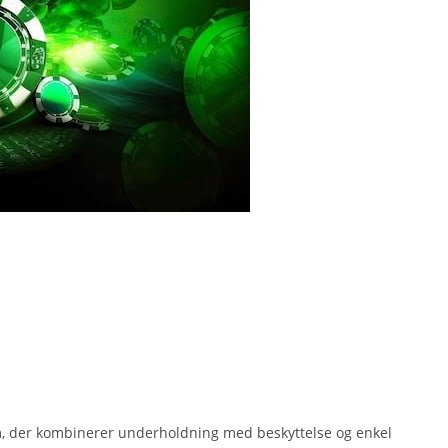
rm, der kombinerer underholdning med beskyttelse og enkel