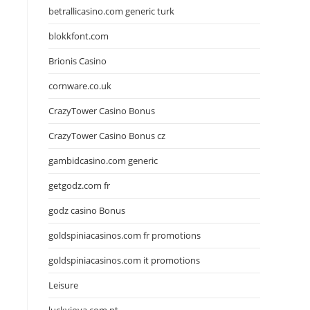
betrallicasino.com generic turk
blokkfont.com
Brionis Casino
cornware.co.uk
CrazyTower Casino Bonus
CrazyTower Casino Bonus cz
gambidcasino.com generic
getgodz.com fr
godz casino Bonus
goldspiniacasinos.com fr promotions
goldspiniacasinos.com it promotions
Leisure