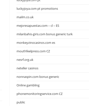
luckyjoya.com pt
luckyjoya.com pt promotions
mailm.co.uk
mejoresapuestas.com – cl – ES
milanbahis-giris.com bonus generic turk
monkeyzinocasinos.com es
mouthfeelpress.com CZ
nesrf.org.uk
neteller casinos
nonnaspin.com bonus generic
Online gambling
phonemonitoringservice.com CZ
public