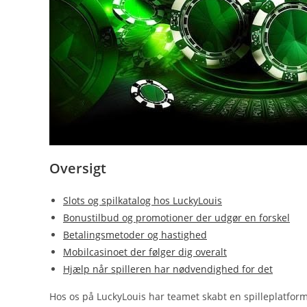
Oversigt
Slots og spilkatalog hos LuckyLouis
Bonustilbud og promotioner der udgør en forskel
Betalingsmetoder og hastighed
Mobilcasinoet der følger dig overalt
Hjælp når spilleren har nødvendighed for det
Hos os på LuckyLouis har teamet skabt en spilleplatfo