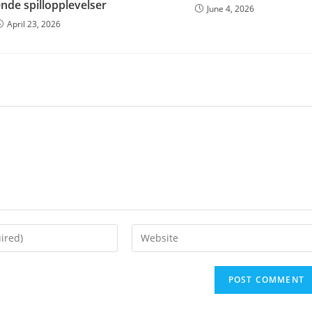
nde spillopplevelser
June 4, 2026
April 23, 2026
Enter
your
website
URL
(optional)