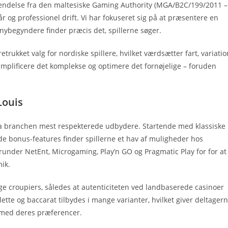
dkendelse fra den maltesiske Gaming Authority (MGA/B2C/199/2011 –
kår og professionel drift. Vi har fokuseret sig på at præsentere en
 nybegyndere finder præcis det, spillerne søger.
retrukket valg for nordiske spillere, hvilket værdsætter fart, variatio
implificere det komplekse og optimere det fornøjelige – foruden
Louis
r fra branchen mest respekterede udbydere. Startende med klassiske
de bonus-features finder spillerne et hav af muligheder hos
nder NetEnt, Microgaming, Play’n GO og Pragmatic Play for for at
mik.
tige croupiers, således at autenticiteten ved landbaserede casinoer
tte og baccarat tilbydes i mange varianter, hvilket giver deltager
r med deres præferencer.