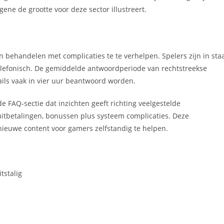
ne de grootte voor deze sector illustreert.
behandelen met complicaties te te verhelpen. Spelers zijn in sta
elefonisch. De gemiddelde antwoordperiode van rechtstreekse
ils vaak in vier uur beantwoord worden.
 FAQ-sectie dat inzichten geeft richting veelgestelde
uitbetalingen, bonussen plus systeem complicaties. Deze
nieuwe content voor gamers zelfstandig te helpen.
tstalig