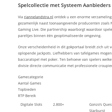
Spelcollectie met Systeem Aanbieders
Via
riannelandstra.nl
ontdek u een enorme verzameling m
gezamenlijk naast toonaangevende producenten zoals Ne
Gaming Live. Die partnership waarborgt waardoor spelers
pareltjes binnen één geoptimaliseerde omgeving.
Onze verscheidenheid in dit gokportaal breidt zich uit 
oplopende jackpots. Liefhebbers van tafelgames mogen k
baccaratspel met poker. Ten behoeve van spelers welke 
divisie directe communicatie met professionele croupi
Gamecategorie
Aantal Games
Topbieden
RTP Bereik
Digitale Slots
2.800+
Gonzo’s Ques
Starburst