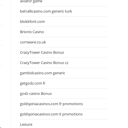
aviator game
betrallicasino.com generic turk
blokkfont.com
Brionis Casino
cornware.co.uk
CrazyTower Casino Bonus
CrazyTower Casino Bonus cz
gambidcasino.com generic
getgodz.com fr
godz casino Bonus
goldspiniacasinos.com fr promotions
goldspiniacasinos.com it promotions
Leisure