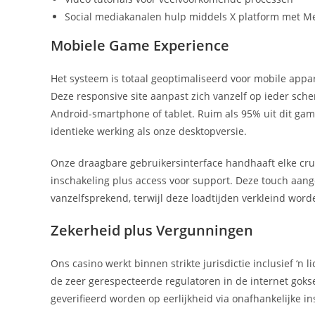
Social mediakanalen hulp middels X platform met M
Mobiele Game Experience
Het systeem is totaal geoptimaliseerd voor mobile appa
Deze responsive site aanpast zich vanzelf op ieder sche
Android-smartphone of tablet. Ruim als 95% uit dit ga
identieke werking als onze desktopversie.
Onze draagbare gebruikersinterface handhaaft elke cruci
inschakeling plus access voor support. Deze touch aan
vanzelfsprekend, terwijl deze loadtijden verkleind wor
Zekerheid plus Vergunningen
Ons casino werkt binnen strikte jurisdictie inclusief ‘n l
de zeer gerespecteerde regulatoren in de internet gokse
geverifieerd worden op eerlijkheid via onafhankelijke i