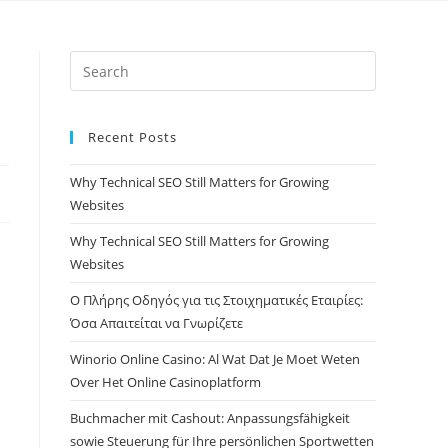
Recent Posts
Why Technical SEO Still Matters for Growing
Websites
Why Technical SEO Still Matters for Growing
Websites
Ο Πλήρης Οδηγός για τις Στοιχηματικές Εταιρίες:
Όσα Απαιτείται να Γνωρίζετε
Winorio Online Casino: Al Wat Dat Je Moet Weten
Over Het Online Casinoplatform
Buchmacher mit Cashout: Anpassungsfähigkeit
sowie Steuerung für Ihre persönlichen Sportwetten