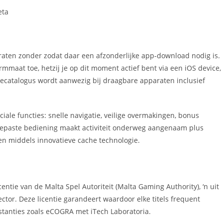
eta
raten zonder zodat daar een afzonderlijke app-download nodig is.
rmmaat toe, hetzij je op dit moment actief bent via een iOS device,
mecatalogus wordt aanwezig bij draagbare apparaten inclusief
ale functies: snelle navigatie, veilige overmakingen, bonus
gepaste bediening maakt activiteit onderweg aangenaam plus
den middels innovatieve cache technologie.
icentie van de Malta Spel Autoriteit (Malta Gaming Authority), ‘n uit
ctor. Deze licentie garandeert waardoor elke titels frequent
nstanties zoals eCOGRA met iTech Laboratoria.