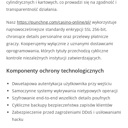
cylindrycznych i kartowych, co prowadzi się na zgodność i
transparentność działania.
Nasz
https://punchng.com/casino-online/pl/
wykorzystuje
najnowocześniejsze standardy enkrypcji SSL 256-bit,
chroniące details personalne oraz przelewy płatnicze
graczy. Kooperujemy wyłącznie z uznanymi dostawcami
oprogramowania, których tytuły przechodzą cykliczne
kontrole niezależnych instytucji zatwierdzających.
Komponenty ochrony technologicznych
Dwuetapowa autentykacja użytkownika przy wejściu
Samoczynne systemy wykrywania nietypowych operacji
Szyfrowanie end-to-end wszelkich details poufnych
Cykliczne backupy bezpieczeństwa zapisów klientów
Zabezpieczenie przed zagrożeniami DDoS i usiłowaniami
hacku