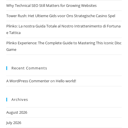
Why Technical SEO Still Matters for Growing Websites
Tower Rush: Het Ultieme Gids voor Ons Strategische Casino Spel
Plinko: La nostra Guida Totale al Nostro Intrattenimento di Fortuna
e Tattica
Plinko Experience: The Complete Guide to Mastering This Iconic Disc
Game
Recent Comments
A WordPress Commenter
on
Hello world!
Archives
August 2026
July 2026