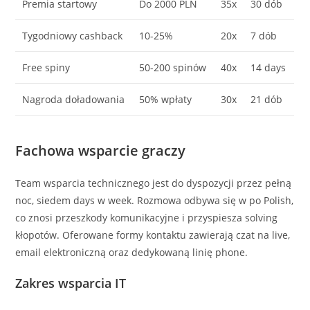
Premia startowy
Do 2000 PLN
35x
30 dób
Tygodniowy cashback
10-25%
20x
7 dób
Free spiny
50-200 spinów
40x
14 days
Nagroda doładowania
50% wpłaty
30x
21 dób
Fachowa wsparcie graczy
Team wsparcia technicznego jest do dyspozycji przez pełną
noc, siedem days w week. Rozmowa odbywa się w po Polish,
co znosi przeszkody komunikacyjne i przyspiesza solving
kłopotów. Oferowane formy kontaktu zawierają czat na live,
email elektroniczną oraz dedykowaną linię phone.
Zakres wsparcia IT