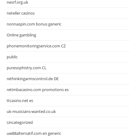
nesrf.org.uk
neteller casinos
nonnaspin.com bonus generic
Online gambling
phonemonitoringservice.com CZ
public
puresophistry.com CL
rethinkingarmscontrol.de DE
retimbacasino.com promotions es
ttcasino.net es
uk-musicians-wanted.co.uk
Uncategorized
uw88alternatif.com en generic