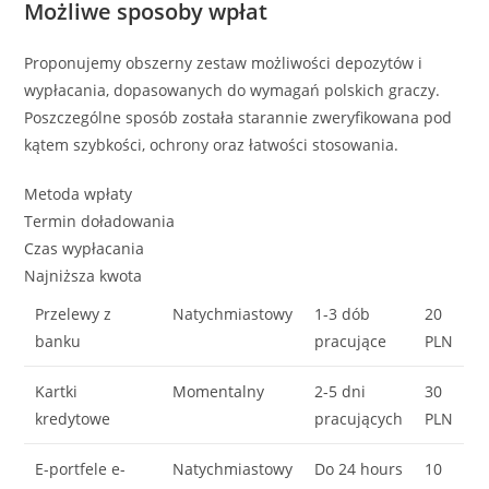
Możliwe sposoby wpłat
Proponujemy obszerny zestaw możliwości depozytów i
wypłacania, dopasowanych do wymagań polskich graczy.
Poszczególne sposób została starannie zweryfikowana pod
kątem szybkości, ochrony oraz łatwości stosowania.
Metoda wpłaty
Termin doładowania
Czas wypłacania
Najniższa kwota
Przelewy z
Natychmiastowy
1-3 dób
20
banku
pracujące
PLN
Kartki
Momentalny
2-5 dni
30
kredytowe
pracujących
PLN
E-portfele e-
Natychmiastowy
Do 24 hours
10