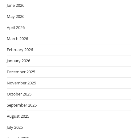
June 2026
May 2026
April 2026
March 2026
February 2026
January 2026
December 2025
November 2025
October 2025
September 2025
August 2025
July 2025