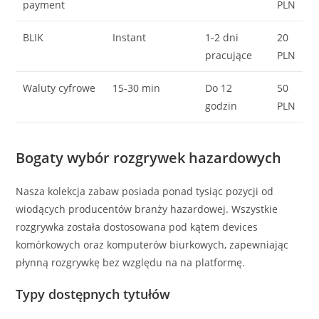
payment
PLN
BLIK
Instant
1-2 dni
20
pracujące
PLN
Waluty cyfrowe
15-30 min
Do 12
50
godzin
PLN
Bogaty wybór rozgrywek hazardowych
Nasza kolekcja zabaw posiada ponad tysiąc pozycji od
wiodących producentów branży hazardowej. Wszystkie
rozgrywka została dostosowana pod kątem devices
komórkowych oraz komputerów biurkowych, zapewniając
płynną rozgrywkę bez względu na na platformę.
Typy dostępnych tytułów