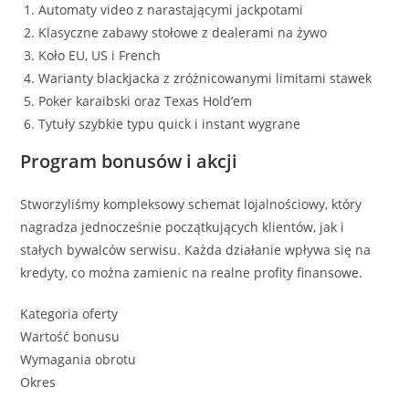
Automaty video z narastającymi jackpotami
Klasyczne zabawy stołowe z dealerami na żywo
Koło EU, US i French
Warianty blackjacka z zróżnicowanymi limitami stawek
Poker karaibski oraz Texas Hold’em
Tytuły szybkie typu quick i instant wygrane
Program bonusów i akcji
Stworzyliśmy kompleksowy schemat lojalnościowy, który
nagradza jednocześnie początkujących klientów, jak i
stałych bywalców serwisu. Każda działanie wpływa się na
kredyty, co można zamienic na realne profity finansowe.
Kategoria oferty
Wartość bonusu
Wymagania obrotu
Okres