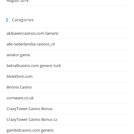
August 2018
Categories
akibawincasinos.com Generic
alle nederlandse casinos_nl
aviator game
betrallicasino.com generic turk
blokkfont.com
Brionis Casino
cornware.co.uk
CrazyTower Casino Bonus
CrazyTower Casino Bonus cz
gambidcasino.com generic