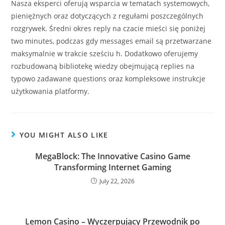
Nasza eksperci oferują wsparcia w tematach systemowych,
pieniężnych oraz dotyczących z regułami poszczególnych
rozgrywek. Średni okres reply na czacie mieści się poniżej
two minutes, podczas gdy messages email są przetwarzane
maksymalnie w trakcie sześciu h. Dodatkowo oferujemy
rozbudowaną bibliotekę wiedzy obejmującą replies na
typowo zadawane questions oraz kompleksowe instrukcje
użytkowania platformy.
YOU MIGHT ALSO LIKE
MegaBlock: The Innovative Casino Game
Transforming Internet Gaming
July 22, 2026
Lemon Casino – Wyczerpujący Przewodnik po