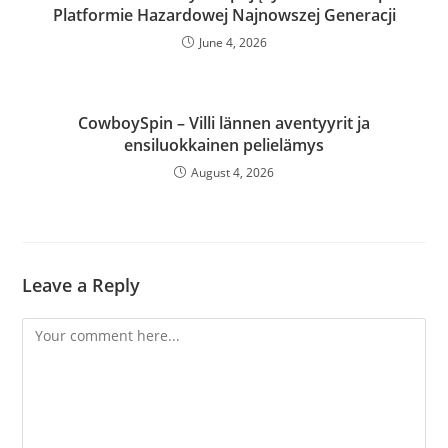
Platformie Hazardowej Najnowszej Generacji
June 4, 2026
CowboySpin – Villi lännen aventyyrit ja
ensiluokkainen pelielämys
August 4, 2026
Leave a Reply
Comment