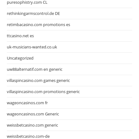
puresophistry.com CL
rethinkingarmscontrol.de DE
retimbacasino.com promotions es
ttcasino.net es
uk-musicians-wanted.co.uk
Uncategorized
uw88alternatif.com en generic
villaspincasino.com games generic
villaspincasino.com promotions generic
wageoncasinos.com fr
wageoncasinos.com Generic
weissbetcasino.com generic
weissbetcasino.com-de