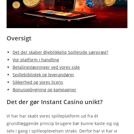
Oversigt
Det der skaber Øjeblikkelig Spilleside særpræg?
Vor platform i handling
Betalingsløsninger ved vores side
Spillebibliotek og leverandører
Sikkerhed og vores licens
Bonusopbygning og kampagner
Det der gør Instant Casino unikt?
Vi har har skabt vores spilleplatform ud fra ét
grundlæggende princip brugere bør kunne kaste sig sig
selv i gang i spilleoplevelsen straks. Derfor har vi har vi