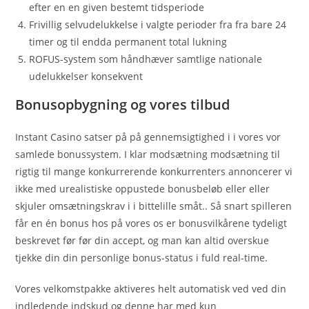
efter en en given bestemt tidsperiode
Frivillig selvudelukkelse i valgte perioder fra fra bare 24
timer og til endda permanent total lukning
ROFUS-system som håndhæver samtlige nationale
udelukkelser konsekvent
Bonusopbygning og vores tilbud
Instant Casino satser på på gennemsigtighed i i vores vor
samlede bonussystem. I klar modsætning modsætning til
rigtig til mange konkurrerende konkurrenters annoncerer vi
ikke med urealistiske oppustede bonusbeløb eller eller
skjuler omsætningskrav i i bittelille småt.. Så snart spilleren
får en én bonus hos på vores os er bonusvilkårene tydeligt
beskrevet før før din accept, og man kan altid overskue
tjekke din din personlige bonus-status i fuld real-time.
Vores velkomstpakke aktiveres helt automatisk ved ved din
indledende indskud og denne har med kun