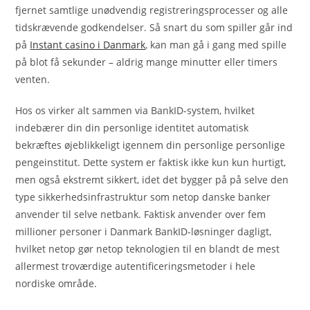
fjernet samtlige unødvendig registreringsprocesser og alle
tidskrævende godkendelser. Så snart du som spiller går ind
på
Instant casino i Danmark
, kan man gå i gang med spille
på blot få sekunder – aldrig mange minutter eller timers
venten.
Hos os virker alt sammen via BankID-system, hvilket
indebærer din din personlige identitet automatisk
bekræftes øjeblikkeligt igennem din personlige personlige
pengeinstitut. Dette system er faktisk ikke kun kun hurtigt,
men også ekstremt sikkert, idet det bygger på på selve den
type sikkerhedsinfrastruktur som netop danske banker
anvender til selve netbank. Faktisk anvender over fem
millioner personer i Danmark BankID-løsninger dagligt,
hvilket netop gør netop teknologien til en blandt de mest
allermest troværdige autentificeringsmetoder i hele
nordiske område.