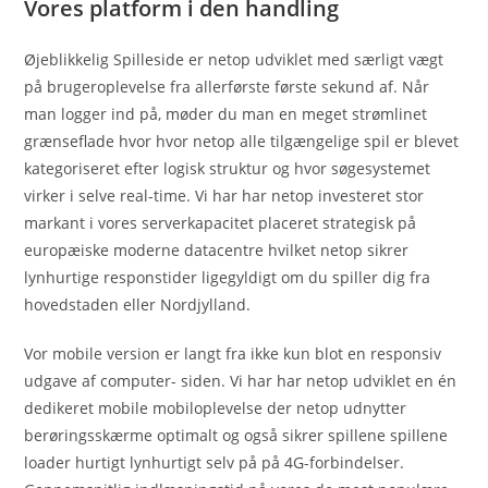
Vores platform i den handling
Øjeblikkelig Spilleside er netop udviklet med særligt vægt
på brugeroplevelse fra allerførste første sekund af. Når
man logger ind på, møder du man en meget strømlinet
grænseflade hvor hvor netop alle tilgængelige spil er blevet
kategoriseret efter logisk struktur og hvor søgesystemet
virker i selve real-time. Vi har har netop investeret stor
markant i vores serverkapacitet placeret strategisk på
europæiske moderne datacentre hvilket netop sikrer
lynhurtige responstider ligegyldigt om du spiller dig fra
hovedstaden eller Nordjylland.
Vor mobile version er langt fra ikke kun blot en responsiv
udgave af computer- siden. Vi har har netop udviklet en én
dedikeret mobile mobiloplevelse der netop udnytter
berøringsskærme optimalt og også sikrer spillene spillene
loader hurtigt lynhurtigt selv på på 4G-forbindelser.