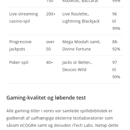
150
Roulette,, Baccarat
99%
Live-streaming
200+
Live Roulette,,
96
casino-spil
Lightning Blackjack
til
99%
Progressive
over
Mega Moolah samt,
88-
jackpots
50
Divine Fortune
92%
Poker-spil
40+
Jacks or Better,,
97
Deuces Wild
til
99%
Gaming-kvalitet og løbende test
Alle gaming-titler i vores vor samlede spillebibliotek er
godkendt af uafhængige eksterne testlaboratorier som
såsom eCOGRA samt og desuden iTech Labs. Netop dette