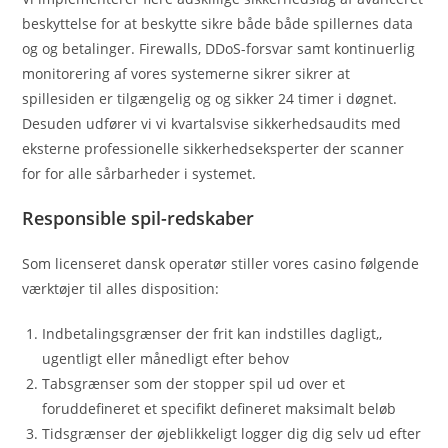
beskyttelse for at beskytte sikre både både spillernes data
og og betalinger. Firewalls, DDoS-forsvar samt kontinuerlig
monitorering af vores systemerne sikrer sikrer at
spillesiden er tilgængelig og og sikker 24 timer i døgnet.
Desuden udfører vi vi kvartalsvise sikkerhedsaudits med
eksterne professionelle sikkerhedseksperter der scanner
for for alle sårbarheder i systemet.
Responsible spil-redskaber
Som licenseret dansk operatør stiller vores casino følgende
værktøjer til alles disposition:
Indbetalingsgrænser der frit kan indstilles dagligt,,
ugentligt eller månedligt efter behov
Tabsgrænser som der stopper spil ud over et
foruddefineret et specifikt defineret maksimalt beløb
Tidsgrænser der øjeblikkeligt logger dig dig selv ud efter