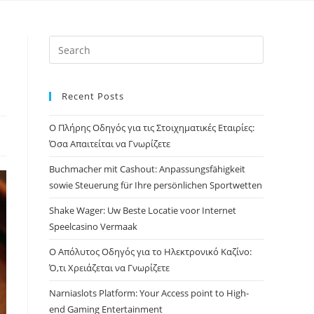
Recent Posts
Ο Πλήρης Οδηγός για τις Στοιχηματικές Εταιρίες:
Όσα Απαιτείται να Γνωρίζετε
Buchmacher mit Cashout: Anpassungsfähigkeit
sowie Steuerung für Ihre persönlichen Sportwetten
Shake Wager: Uw Beste Locatie voor Internet
Speelcasino Vermaak
Ο Απόλυτος Οδηγός για το Ηλεκτρονικό Καζίνο:
Ό,τι Χρειάζεται να Γνωρίζετε
Narniaslots Platform: Your Access point to High-
end Gaming Entertainment