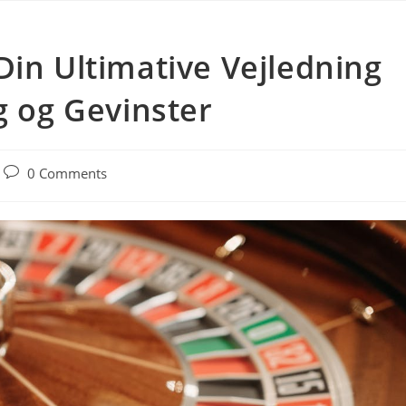
Din Ultimative Vejledning
g og Gevinster
Post
0 Comments
comments: