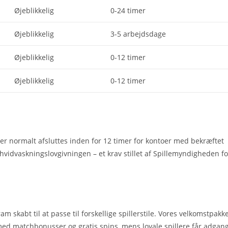
Øjeblikkelig
0-24 timer
Øjeblikkelig
3-5 arbejdsdage
Øjeblikkelig
0-12 timer
Øjeblikkelig
0-12 timer
er normalt afsluttes inden for 12 timer for kontoer med bekræftet
hvidvaskningslovgivningen – et krav stillet af Spillemyndigheden fo
m skabt til at passe til forskellige spillerstile. Vores velkomstpakk
ed matchbonusser og gratis spins, mens loyale spillere får adgan