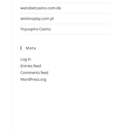
weissbetcasino.com-de
wintinoplay.com pl
Yoyospins Casino
Meta
Log in
Entries feed
Comments feed
WordPress.org