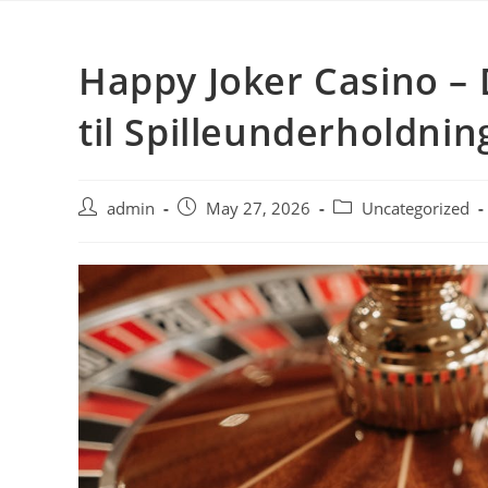
Skip
to
Happy Joker Casino – 
content
til Spilleunderholdnin
Post
Post
Post
admin
May 27, 2026
Uncategorized
author:
published:
category: