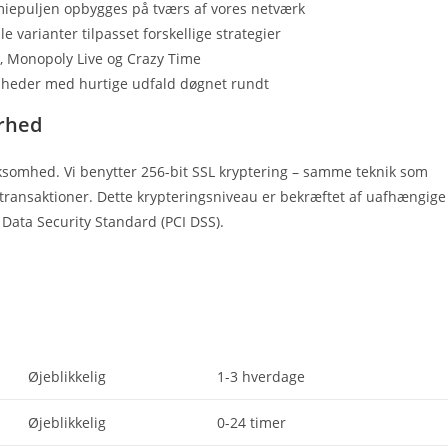
iepuljen opbygges på tværs af vores netværk
le varianter tilpasset forskellige strategier
, Monopoly Live og Crazy Time
heder med hurtige udfald døgnet rundt
erhed
ksomhed. Vi benytter 256-bit SSL kryptering – samme teknik som
e transaktioner. Dette krypteringsniveau er bekræftet af uafhængige
Data Security Standard (PCI DSS).
Øjeblikkelig
1-3 hverdage
Øjeblikkelig
0-24 timer