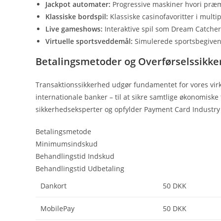
Jackpot automater:
Progressive maskiner hvori præm
Klassiske bordspil:
Klassiske casinofavoritter i multip
Live gameshows:
Interaktive spil som Dream Catcher
Virtuelle sportsveddemål:
Simulerede sportsbegiven
Betalingsmetoder og Overførselssikk
Transaktionssikkerhed udgør fundamentet for vores vir
internationale banker – til at sikre samtlige økonomisk
sikkerhedseksperter og opfylder Payment Card Industry 
Betalingsmetode
Minimumsindskud
Behandlingstid Indskud
Behandlingstid Udbetaling
Dankort
50 DKK
MobilePay
50 DKK