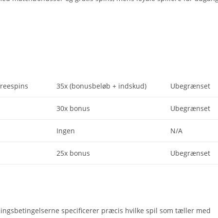
freespins
35x (bonusbeløb + indskud)
Ubegrænset
30x bonus
Ubegrænset
Ingen
N/A
25x bonus
Ubegrænset
ngsbetingelserne specificerer præcis hvilke spil som tæller med