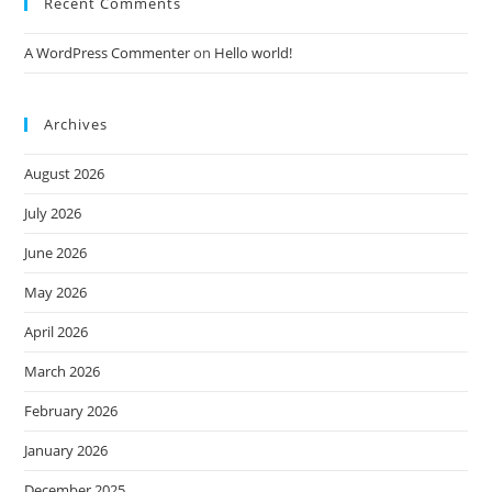
Recent Comments
A WordPress Commenter
on
Hello world!
Archives
August 2026
July 2026
June 2026
May 2026
April 2026
March 2026
February 2026
January 2026
December 2025