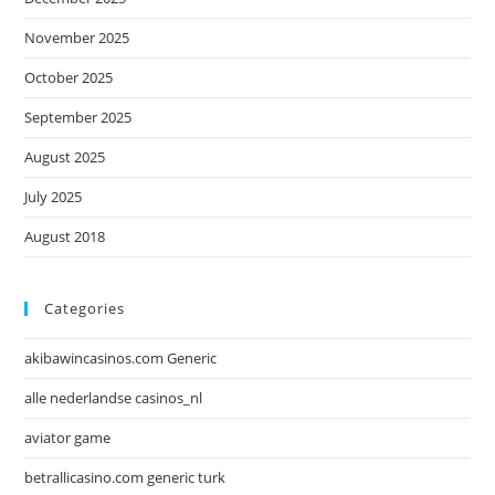
November 2025
October 2025
September 2025
August 2025
July 2025
August 2018
Categories
akibawincasinos.com Generic
alle nederlandse casinos_nl
aviator game
betrallicasino.com generic turk