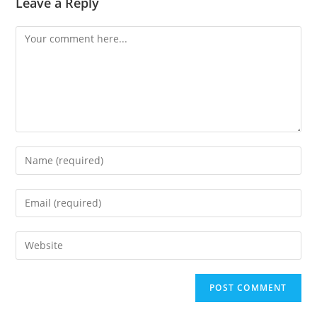
Leave a Reply
Comment
Enter
your
name
Enter
or
your
username
email
Enter
to
address
your
comment
to
website
comment
URL
(optional)