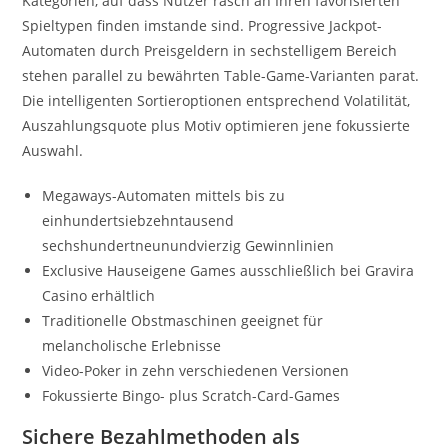
Kategorien, auf dass Nutzer rasch an Ihren favorisierten
Spieltypen finden imstande sind. Progressive Jackpot-
Automaten durch Preisgeldern in sechstelligem Bereich
stehen parallel zu bewährten Table-Game-Varianten parat.
Die intelligenten Sortieroptionen entsprechend Volatilität,
Auszahlungsquote plus Motiv optimieren jene fokussierte
Auswahl.
Megaways-Automaten mittels bis zu
einhundertsiebzehntausend
sechshundertneunundvierzig Gewinnlinien
Exclusive Hauseigene Games ausschließlich bei Gravira
Casino erhältlich
Traditionelle Obstmaschinen geeignet für
melancholische Erlebnisse
Video-Poker in zehn verschiedenen Versionen
Fokussierte Bingo- plus Scratch-Card-Games
Sichere Bezahlmethoden als