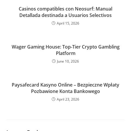
Casinos compatibles con Neosurf: Manual
Detallada destinada a Usuarios Selectivos
April 15, 2026
Wager Gaming House: Top-Tier Crypto Gambling
Platform
June 10, 2026
Paysafecard Kasyno Online – Bezpieczne Wpłaty
Pozbawione Konta Bankowego
April 23, 2026