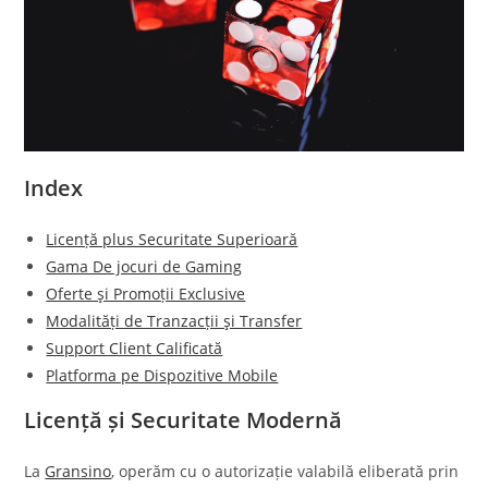
Index
Licență plus Securitate Superioară
Gama De jocuri de Gaming
Oferte şi Promoții Exclusive
Modalități de Tranzacții şi Transfer
Support Client Calificată
Platforma pe Dispozitive Mobile
Licență și Securitate Modernă
La
Gransino
, operăm cu o autorizație valabilă eliberată prin