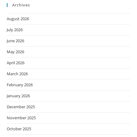
Archives
August 2026
July 2026
June 2026
May 2026
April 2026
March 2026
February 2026
January 2026
December 2025
November 2025
October 2025