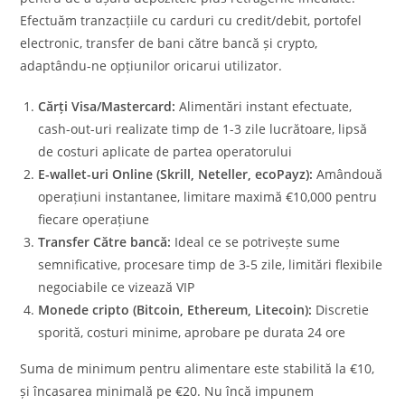
Efectuăm tranzacțiile cu carduri cu credit/debit, portofel
electronic, transfer de bani către bancă și crypto,
adaptându-ne opțiunilor oricarui utilizator.
Cărți Visa/Mastercard:
Alimentări instant efectuate,
cash-out-uri realizate timp de 1-3 zile lucrătoare, lipsă
de costuri aplicate de partea operatorului
E-wallet-uri Online (Skrill, Neteller, ecoPayz):
Amândouă
operațiuni instantanee, limitare maximă €10,000 pentru
fiecare operațiune
Transfer Către bancă:
Ideal ce se potrivește sume
semnificative, procesare timp de 3-5 zile, limitări flexibile
negociabile ce vizează VIP
Monede cripto (Bitcoin, Ethereum, Litecoin):
Discretie
sporită, costuri minime, aprobare pe durata 24 ore
Suma de minimum pentru alimentare este stabilită la €10,
și încasarea minimală pe €20. Nu încă impunem