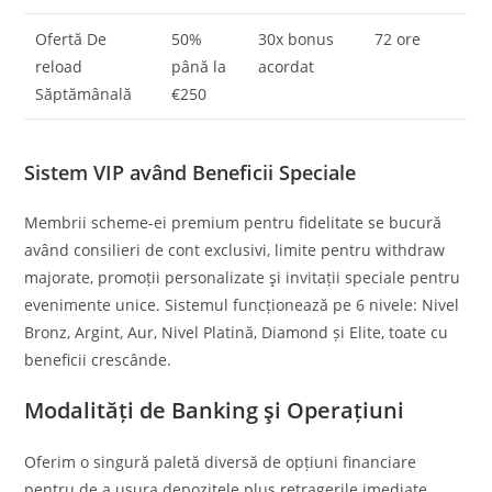
Ofertă De
50%
30x bonus
72 ore
reload
până la
acordat
Săptămânală
€250
Sistem VIP având Beneficii Speciale
Membrii scheme-ei premium pentru fidelitate se bucură
având consilieri de cont exclusivi, limite pentru withdraw
majorate, promoții personalizate şi invitații speciale pentru
evenimente unice. Sistemul funcționează pe 6 nivele: Nivel
Bronz, Argint, Aur, Nivel Platină, Diamond și Elite, toate cu
beneficii crescânde.
Modalități de Banking şi Operațiuni
Oferim o singură paletă diversă de opțiuni financiare
pentru de a ușura depozitele plus retragerile imediate.