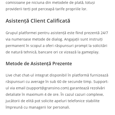
comisioane pe niciuna din metodele de plată, totuși
providerii terți pot perceapă tarife propriile lor.
Asistență Client Calificată
Grupul platformei pentru asistență este fiind prezentă 24/7
via numeroase metode de dialog. Angajații sunt instruiți
permanent în scopul a oferi răspunsuri prompt la solicitări
de natură tehnică, bancare ori ce vizează la gameplay.
Metode de Asistență Prezente
Live chat chat-ul integrat disponibil în platformă furnizează
răspunsuri cu average în sub 60 de secunde timp. Support-
ul via email (support@gransino.com) garantează rezolvări
detaliate în maximum 4 de ore. În cazul cazuri complexe,
jucătorii de elită pot solicite apeluri telefonice stabilite
împreună cu managerii lor personali.