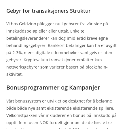
Gebyr for transaksjoners Struktur
Vi hos Goldzino pålegger null gebyrer fra vår side på
innskuddsbeløp eller eller uttak. Enkelte
betalingsleverandører kan dog imidlertid kreve egne
behandlingsgebyrer. Bankkort betalinger kan ha et avgift
på 2-3%, mens digitale e-lommebøker vanligvis er uten
gebyrer. Kryptovaluta transaksjoner omfatter kun
nettverksgebyrer som varierer basert på blockchain-
aktivitet.
Bonusprogrammer og Kampanjer
Vårt bonussystem er utviklet og designet for å belønne
både både nye samt eksisterende eksisterende spillere.
Velkomstpakken vår inkluderer en bonus på innskudd på
opptil fem tusen NOK fordelt gjennom de de første tre