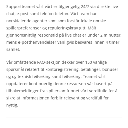
Supportteamet vårt vårt er tilgjengelig 24/7 via direkte live
chat, e-post samt telefon telefon. Vårt team har
norsktalende agenter som som forstår lokale norske
spillerpreferanser og reguleringskrav gitt. Målt
gjennomsnittlig responstid på live chat er under 2 minutter,
mens e-posthenvendelser vanligvis besvares innen 4 timer
samlet.
Vår omfattende FAQ-seksjon dekker over 150 vanlige
spørsmål relatert til kontoregistrering, betalinger, bonuser
og og teknisk feilsøking samt feilsøking. Teamet vårt
oppdaterer kontinuerlig denne ressursen vår basert på
tilbakemeldinger fra spillersamfunnet vårt verdifulle for å
sikre at informasjonen forblir relevant og verdifull for
nyttig.