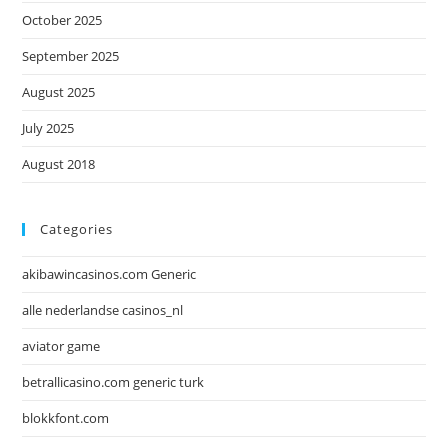
October 2025
September 2025
August 2025
July 2025
August 2018
Categories
akibawincasinos.com Generic
alle nederlandse casinos_nl
aviator game
betrallicasino.com generic turk
blokkfont.com