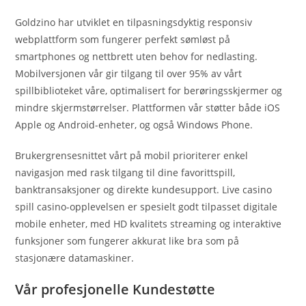
Goldzino har utviklet en tilpasningsdyktig responsiv
webplattform som fungerer perfekt sømløst på
smartphones og nettbrett uten behov for nedlasting.
Mobilversjonen vår gir tilgang til over 95% av vårt
spillbiblioteket våre, optimalisert for berøringsskjermer og
mindre skjermstørrelser. Plattformen vår støtter både iOS
Apple og Android-enheter, og også Windows Phone.
Brukergrensesnittet vårt på mobil prioriterer enkel
navigasjon med rask tilgang til dine favorittspill,
banktransaksjoner og direkte kundesupport. Live casino
spill casino-opplevelsen er spesielt godt tilpasset digitale
mobile enheter, med HD kvalitets streaming og interaktive
funksjoner som fungerer akkurat like bra som på
stasjonære datamaskiner.
Vår profesjonelle Kundestøtte