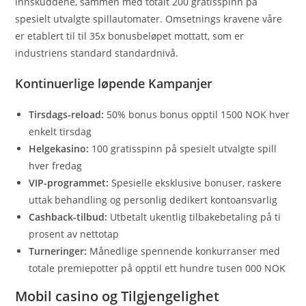
innskuddene, sammen med totalt 200 gratisspinn på
spesielt utvalgte spillautomater. Omsetnings kravene våre
er etablert til til 35x bonusbeløpet mottatt, som er
industriens standard standardnivå.
Kontinuerlige løpende Kampanjer
Tirsdags-reload:
50% bonus bonus opptil 1500 NOK hver
enkelt tirsdag
Helgekasino:
100 gratisspinn på spesielt utvalgte spill
hver fredag
VIP-programmet:
Spesielle eksklusive bonuser, raskere
uttak behandling og personlig dedikert kontoansvarlig
Cashback-tilbud:
Utbetalt ukentlig tilbakebetaling på ti
prosent av nettotap
Turneringer:
Månedlige spennende konkurranser med
totale premiepotter på opptil ett hundre tusen 000 NOK
Mobil casino og Tilgjengelighet