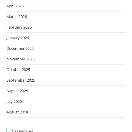
April 2026
March 2026
February 2026
January 2026
December 2025
November 2025
October 2025
September 2025
August 2025
July 2025
August 2018
Categories