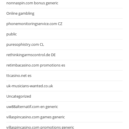
nonnaspin.com bonus generic
Online gambling
phonemonitoringservice.com CZ
public
puresophistry.com CL
rethinkingarmscontrol.de DE
retimbacasino.com promotions es
ttcasino.net es
uk-musicians-wanted.co.uk
Uncategorized
uw88alternatif.com en generic
villaspincasino.com games generic
villaspincasino.com promotions generic