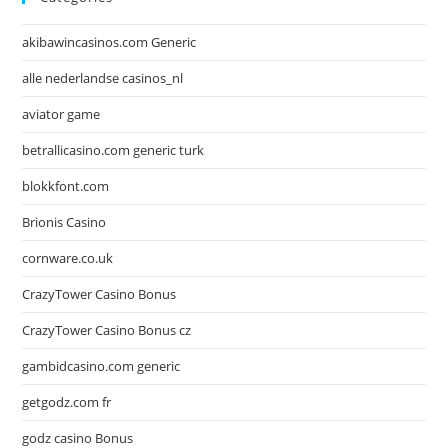
akibawincasinos.com Generic
alle nederlandse casinos_nl
aviator game
betrallicasino.com generic turk
blokkfont.com
Brionis Casino
cornware.co.uk
CrazyTower Casino Bonus
CrazyTower Casino Bonus cz
gambidcasino.com generic
getgodz.com fr
godz casino Bonus