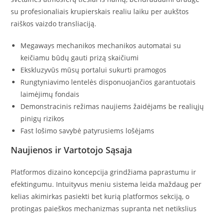
su profesionaliais krupierskais realiu laiku per aukštos
raiškos vaizdo transliaciją.
Megaways mechanikos mechanikos automatai su
keičiamu būdų gauti prizą skaičiumi
Ekskluzyvūs mūsų portalui sukurti pramogos
Rungtyniavimo lentelės disponuojančios garantuotais
laimėjimų fondais
Demonstracinis režimas naujiems žaidėjams be realiųjų
pinigų rizikos
Fast lošimo savybė patyrusiems lošėjams
Naujienos ir Vartotojo Sąsaja
Platformos dizaino koncepcija grindžiama paprastumu ir
efektingumu. Intuityvus meniu sistema leida maždaug per
kelias akimirkas pasiekti bet kurią platformos sekciją, o
protingas paieškos mechanizmas supranta net netikslius