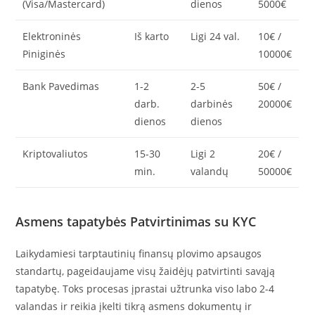
(Visa/Mastercard)
dienos
5000€
Elektroninės
Iš karto
Ligi 24 val.
10€ /
Piniginės
10000€
Bank Pavedimas
1-2
2-5
50€ /
darb.
darbinės
20000€
dienos
dienos
Kriptovaliutos
15-30
Ligi 2
20€ /
min.
valandų
50000€
Asmens tapatybės Patvirtinimas su KYC
Laikydamiesi tarptautinių finansų plovimo apsaugos
standartų, pageidaujame visų žaidėjų patvirtinti savąją
tapatybę. Toks procesas įprastai užtrunka viso labo 2-4
valandas ir reikia įkelti tikrą asmens dokumentų ir