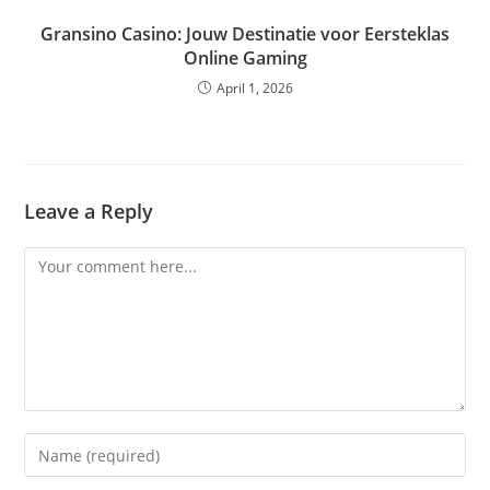
Gransino Casino: Jouw Destinatie voor Eersteklas
Online Gaming
April 1, 2026
Leave a Reply
Comment
Enter
your