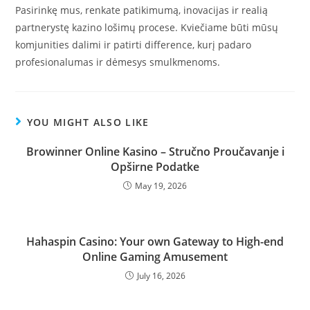
Pasirinkę mus, renkate patikimumą, inovacijas ir realią
partnerystę kazino lošimų procese. Kviečiame būti mūsų
komjunities dalimi ir patirti difference, kurį padaro
profesionalumas ir dėmesys smulkmenoms.
YOU MIGHT ALSO LIKE
Browinner Online Kasino – Stručno Proučavanje i
Opširne Podatke
May 19, 2026
Hahaspin Casino: Your own Gateway to High-end
Online Gaming Amusement
July 16, 2026