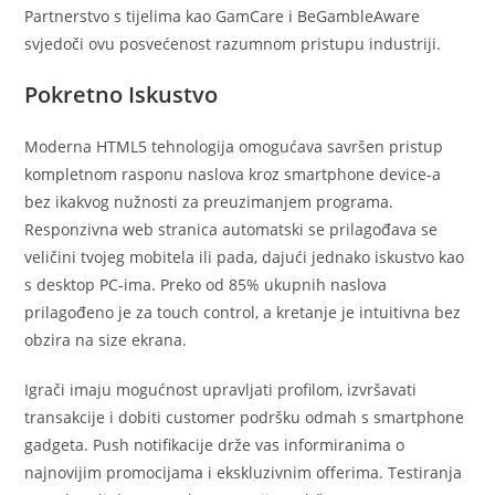
Partnerstvo s tijelima kao GamCare i BeGambleAware
svjedoči ovu posvećenost razumnom pristupu industriji.
Pokretno Iskustvo
Moderna HTML5 tehnologija omogućava savršen pristup
kompletnom rasponu naslova kroz smartphone device-a
bez ikakvog nužnosti za preuzimanjem programa.
Responzivna web stranica automatski se prilagođava se
veličini tvojeg mobitela ili pada, dajući jednako iskustvo kao
s desktop PC-ima. Preko od 85% ukupnih naslova
prilagođeno je za touch control, a kretanje je intuitivna bez
obzira na size ekrana.
Igrači imaju mogućnost upravljati profilom, izvršavati
transakcije i dobiti customer podršku odmah s smartphone
gadgeta. Push notifikacije drže vas informiranima o
najnovijim promocijama i ekskluzivnim offerima. Testiranja