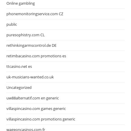
Online gambling
phonemonitoringservice.com CZ
public
puresophistry.com CL
rethinkingarmscontrol.de DE
retimbacasino.com promotions es
ttcasino.net es
uk-musicians-wanted.co.uk
Uncategorized
uw88alternatif.com en generic
villaspincasino.com games generic
villaspincasino.com promotions generic
wageoncasinos.com fr