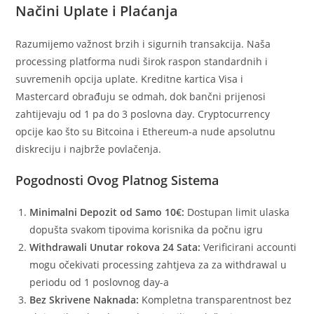
Načini Uplate i Plaćanja
Razumijemo važnost brzih i sigurnih transakcija. Naša
processing platforma nudi širok raspon standardnih i
suvremenih opcija uplate. Kreditne kartica Visa i
Mastercard obrađuju se odmah, dok bančni prijenosi
zahtijevaju od 1 pa do 3 poslovna day. Cryptocurrency
opcije kao što su Bitcoina i Ethereum-a nude apsolutnu
diskreciju i najbrže povlačenja.
Pogodnosti Ovog Platnog Sistema
Minimalni Depozit od Samo 10€:
Dostupan limit ulaska
dopušta svakom tipovima korisnika da počnu igru
Withdrawali Unutar rokova 24 Sata:
Verificirani accounti
mogu očekivati processing zahtjeva za za withdrawal u
periodu od 1 poslovnog day-a
Bez Skrivene Naknada:
Kompletna transparentnost bez