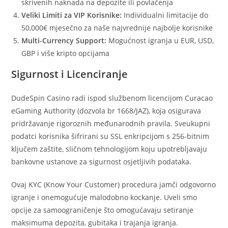
skrivenih naknada na depozite ili povlačenja
Veliki Limiti za VIP Korisnike:
Individualni limitacije do
50,000€ mjesečno za naše najvrednije najbolje korisnike
Multi-Currency Support:
Mogućnost igranja u EUR, USD,
GBP i više kripto opcijama
Sigurnost i Licenciranje
DudeSpin Casino radi ispod službenom licencijom Curacao
eGaming Authority (dozvola br 1668/JAZ), koja osigurava
pridržavanje rigoroznih međunarodnih pravila. Sveukupni
podatci korisnika šifrirani su SSL enkripcijom s 256-bitnim
ključem zaštite, sličnom tehnologijom koju upotrebljavaju
bankovne ustanove za sigurnost osjetljivih podataka.
Ovaj KYC (Know Your Customer) procedura jamči odgovorno
igranje i onemogućuje malodobno kockanje. Uveli smo
opcije za samoograničenje što omogućavaju setiranje
maksimuma depozita, gubitaka i trajanja igranja.