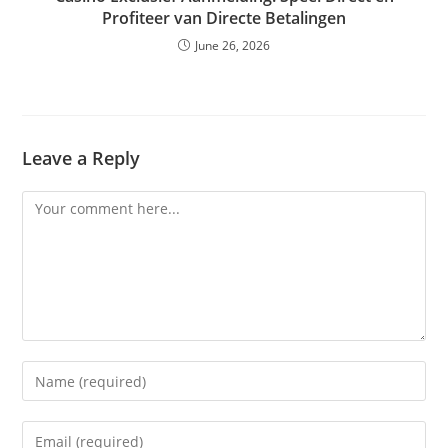
Profiteer van Directe Betalingen
June 26, 2026
Leave a Reply
Comment
Enter
your
name
Enter
or