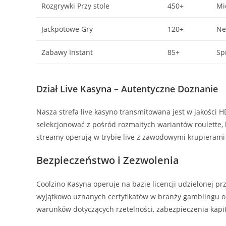
Rozgrywki Przy stole
450+
Mi
Jackpotowe Gry
120+
Ne
Zabawy Instant
85+
Sp
Dział Live Kasyna – Autentyczne Doznanie
Nasza strefa live kasyno transmitowana jest w jakości
selekcjonować z pośród rozmaitych wariantów roulette,
streamy operują w trybie live z zawodowymi krupieram
Bezpieczeństwo i Zezwolenia
Coolzino Kasyna operuje na bazie licencji udzielonej p
wyjątkowo uznanych certyfikatów w branży gamblingu on
warunków dotyczących rzetelności, zabezpieczenia kapi