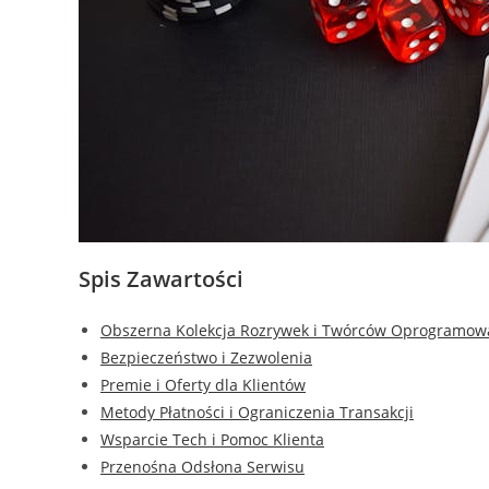
Spis Zawartości
Obszerna Kolekcja Rozrywek i Twórców Oprogramow
Bezpieczeństwo i Zezwolenia
Premie i Oferty dla Klientów
Metody Płatności i Ograniczenia Transakcji
Wsparcie Tech i Pomoc Klienta
Przenośna Odsłona Serwisu