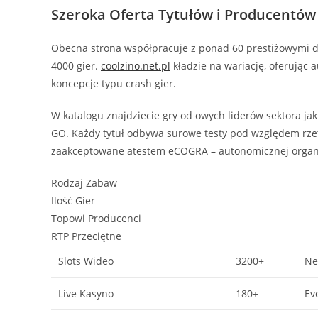
Szeroka Oferta Tytułów i Producent
Obecna strona współpracuje z ponad 60 prestiżowymi do
4000 gier.
coolzino.net.pl
kładzie na wariację, oferując a
koncepcje typu crash gier.
W katalogu znajdziecie gry od owych liderów sektora jak
GO. Każdy tytuł odbywa surowe testy pod względem rzet
zaakceptowane atestem eCOGRA – autonomicznej organiza
Rodzaj Zabaw
Ilość Gier
Topowi Producenci
RTP Przeciętne
Slots Wideo
3200+
Ne
Live Kasyno
180+
Ev