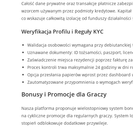
Całość dane prywatne oraz transakcje płatnicze zabez
wzorcem używanym przez podmioty kredytowe. Kapitał
co wskazuje całkowitą izolację od funduszy działalności
Weryfikacja Profilu i Reguły KYC
Walidacja osobowości wymagana przy debiutanckiej t
Uznawane dokumenty: ID tożsamości, paszport, licen
Zaświadczenie miejsca rezydencji poprzez fakturę za 
Proces kontroli trwa maksymalnie 24 godziny w dni 
Opcja przesłania papierów wprost przez dashboard 
Zautomatyzowane przypomnienia o wymogach weryfi
Bonusy i Promocje dla Graczy
Nasza platforma proponuje wielostopniowy system bonus
na cykliczne promocje dla regularnych graczy. System lo
stopień odblokowuje dodatkowe przywileje.