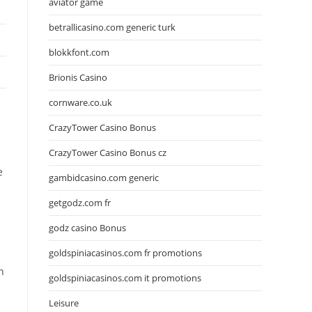
aviator game
betrallicasino.com generic turk
blokkfont.com
Brionis Casino
cornware.co.uk
CrazyTower Casino Bonus
CrazyTower Casino Bonus cz
e
gambidcasino.com generic
getgodz.com fr
godz casino Bonus
goldspiniacasinos.com fr promotions
h
goldspiniacasinos.com it promotions
Leisure