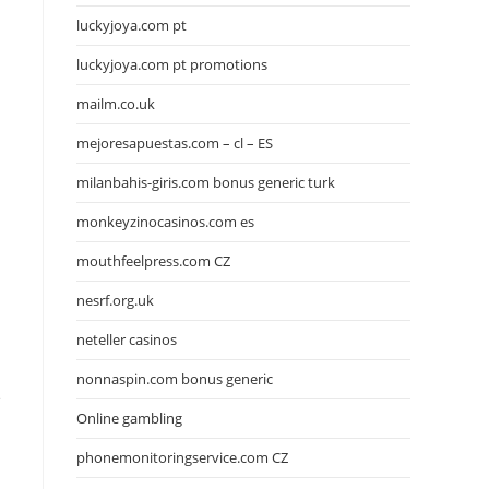
luckyjoya.com pt
luckyjoya.com pt promotions
mailm.co.uk
mejoresapuestas.com – cl – ES
milanbahis-giris.com bonus generic turk
monkeyzinocasinos.com es
mouthfeelpress.com CZ
nesrf.org.uk
neteller casinos
nonnaspin.com bonus generic
ę
Online gambling
phonemonitoringservice.com CZ