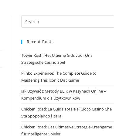
Recent Posts
Tower Rush: Het Ultieme Gids voor Ons
Strategische Casino Spel
Plinko Experience: The Complete Guide to
Mastering This Iconic Disc Game
Jak Używać z Metody BLIK w Kasynach Online –
Kompendium dla Użytkowników
Chicken Road: La Guida Totale al Gioco Casino Che
Sta Spopolando l’Italia
Chicken Road: Das ultimative Strategie-Crashgame
für intelligente Spieler