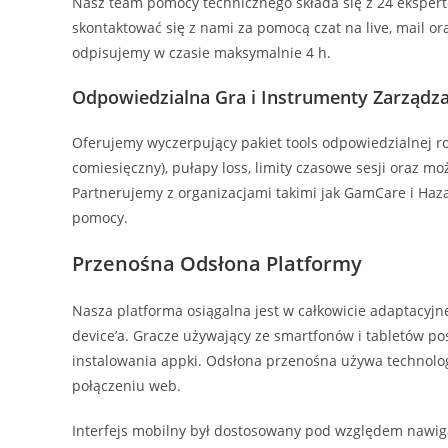
Nasz team pomocy technicznego składa się z 24 eksper
skontaktować się z nami za pomocą czat na live, mail oraz
odpisujemy w czasie maksymalnie 4 h.
Odpowiedzialna Gra i Instrumenty Zarządz
Oferujemy wyczerpujący pakiet tools odpowiedzialnej r
comiesięczny), pułapy loss, limity czasowe sesji oraz m
Partnerujemy z organizacjami takimi jak GamCare i Ha
pomocy.
Przenośna Odsłona Platformy
Nasza platforma osiągalna jest w całkowicie adaptacyjn
device’a. Gracze używający ze smartfonów i tabletów po
instalowania appki. Odsłona przenośna używa technolog
połączeniu web.
Interfejs mobilny był dostosowany pod względem nawig