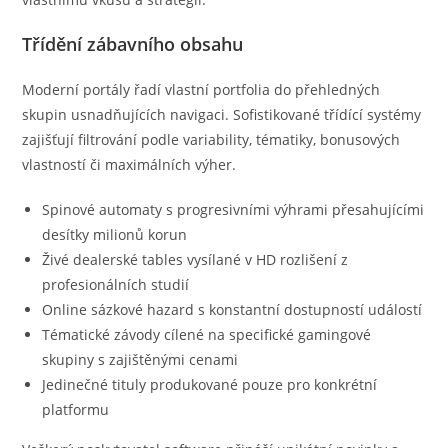
Třídění zábavního obsahu
Moderní portály řadí vlastní portfolia do přehledných
skupin usnadňujících navigaci. Sofistikované třídící systémy
zajišťují filtrování podle variability, tématiky, bonusových
vlastností či maximálních výher.
Spinové automaty s progresivními výhrami přesahujícími
desítky milionů korun
Živé dealerské tables vysílané v HD rozlišení z
profesionálních studií
Online sázkové hazard s konstantní dostupností událostí
Tématické závody cílené na specifické gamingové
skupiny s zajištěnými cenami
Jedinečné tituly produkované pouze pro konkrétní
platformu