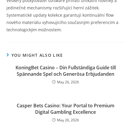
Veškerý poskytovatel software přináší unikátní novinky a
jedinečné mechanismy rozšiřující herní zážitek.
Systematické updaty kolekce garantují kontinuální flow
nového materiálu vyhovujícího současným preferencím a
technologickým možnostem.
YOU MIGHT ALSO LIKE
KoningBet Casino – Din Fullständiga Guide till
Spännande Spel och Generösa Erbjudanden
May 26, 2026
Casper Bets Casino: Your Portal to Premium
Digital Gambling Excellence
May 26, 2026