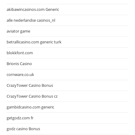
akibawincasinos.com Generic
alle nederlandse casinos_nl
aviator game
betrallicasino.com generic turk
blokkfont.com
Brionis Casino
cornware.co.uk
CrazyTower Casino Bonus
CrazyTower Casino Bonus cz
gambidcasino.com generic
getgodz.com fr
godz casino Bonus