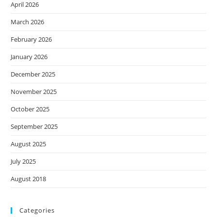
April 2026
March 2026
February 2026
January 2026
December 2025
November 2025
October 2025
September 2025
August 2025
July 2025
August 2018
Categories