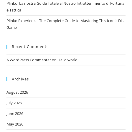
Plinko: La nostra Guida Totale al Nostro Intrattenimento di Fortuna
e Tattica
Plinko Experience: The Complete Guide to Mastering This Iconic Disc
Game
Recent Comments
A WordPress Commenter
on
Hello world!
Archives
August 2026
July 2026
June 2026
May 2026