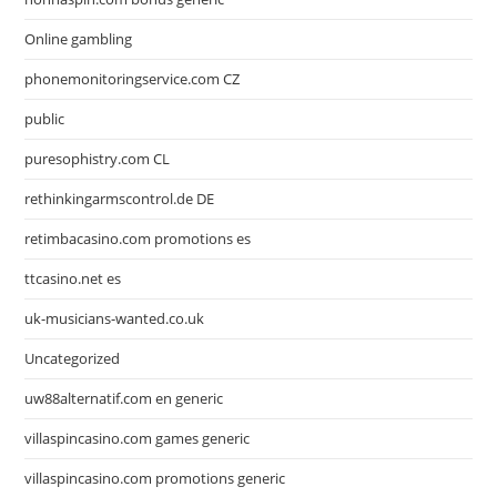
Online gambling
phonemonitoringservice.com CZ
public
puresophistry.com CL
rethinkingarmscontrol.de DE
retimbacasino.com promotions es
ttcasino.net es
uk-musicians-wanted.co.uk
Uncategorized
uw88alternatif.com en generic
villaspincasino.com games generic
villaspincasino.com promotions generic