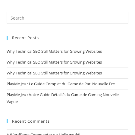
(optional)
Recent Posts
Why Technical SEO Still Matters for Growing Websites
Why Technical SEO Still Matters for Growing Websites
Why Technical SEO Still Matters for Growing Websites
PlayMe Jeu : Le Guide Complet du Game de Pari Nouvelle Ère
PlayMe Jeu : Votre Guide Détaillé du Game de Gaming Nouvelle
Vague
Recent Comments
A WordPress Commenter
on
Hello world!