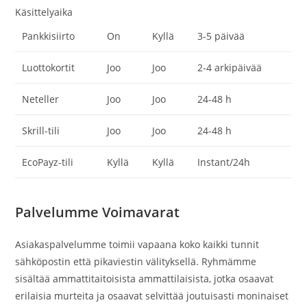
Käsittelyaika
Pankkisiirto
On
Kyllä
3-5 päivää
Luottokortit
Joo
Joo
2-4 arkipäivää
Neteller
Joo
Joo
24-48 h
Skrill-tili
Joo
Joo
24-48 h
EcoPayz-tili
Kyllä
Kyllä
Instant/24h
Palvelumme Voimavarat
Asiakaspalvelumme toimii vapaana koko kaikki tunnit
sähköpostin että pikaviestin välityksellä. Ryhmämme
sisältää ammattitaitoisista ammattilaisista, jotka osaavat
erilaisia murteita ja osaavat selvittää joutuisasti moninaiset