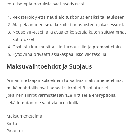
edullisempia bonuksia saat hyödyksesi.
Rekisteröidy että nauti aloitusbonus ensiksi talletukseen
Ala pelaaminen sekä kokoile bonuspisteitä joka sessiosta
Nouse VIP-tasoilla ja avaa erikoisetuja kuten sujuvammat
kotiutukset
Osallistu kuukausittaisiin turnauksiin ja promootioihin
Hyödynnä privaatti asiakaspäällikkö VIP-tasollla
Maksuvaihtoehdot ja Suojaus
Annamme laajan kokoelman turvallisia maksumenetelmiä,
mitkä mahdollistavat nopeat siirrot että kotiutukset.
Jokainen siirrot varmistetaan 128-bittisellä enkryptiolla,
sekä toteutamme vaativia protokollia.
Maksumenetelmä
Siirto
Palautus