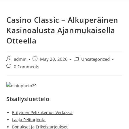
Skip
to
Casino Classic – Alkuperäinen
content
Kasinoalusta Ajanmukaisella
Otteella
Post
Post
Post
admin
May 20, 2026
Uncategorized
author:
published:
category:
Post
0 Comments
comments:
Sisällysluettelo
Erityinen Pelikokemus Verkossa
Laaja Pelitarjonta
Bonukset ja Erikoistarjoukset