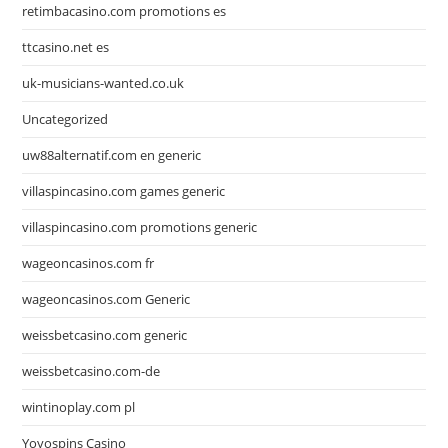
retimbacasino.com promotions es
ttcasino.net es
uk-musicians-wanted.co.uk
Uncategorized
uw88alternatif.com en generic
villaspincasino.com games generic
villaspincasino.com promotions generic
wageoncasinos.com fr
wageoncasinos.com Generic
weissbetcasino.com generic
weissbetcasino.com-de
wintinoplay.com pl
Yoyospins Casino