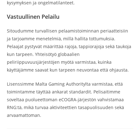
kysymyksen ja ongelmatilanteet.
Vastuullinen Pelailu
Sitoudumme turvallisen pelaamistoiminnan periaatteisiin
ja tarjoamme menetelmiä, millä hallita tottumuksia.
Pelaajat pystyvät määrittää rajoja, tappiorajoja sekä taukoja
kun tarpeen. Yhteisötyö globaalien
peliriippuvuusjärjestöjen myötä varmistaa, kuinka
käyttäjämme saavat kun tarpeen neuvontaa että ohjausta.
Lisenssimme Malta Gaming Authoritylta varmistaa, että
toimintamme täyttää ankarat standardit. Pelisaitimme
soveltaa puolueettoman eCOGRA-järjestön vahvistamaa
RNG:tä, mikä turvaa aktiviteettien tasapuolisuuden sekä
arvaamattoman.