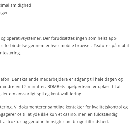
ksimal smidighed
inger
er og operativsystemer. Der forudsættes ingen som helst app-
lfri forbindelse gennem enhver mobile browser. Features på mobil
ontostyring.
telefon. Dansktalende medarbejdere er adgang til hele dagen og
r mindre end 2 minutter. BDMBets hjælperteam er oplært til at
sler om ansvarligt spil og kontovalidering.
ring. Vi dokumenterer samtlige kontakter for kvalitetskontrol og
gerer os til at yde ikke kun et casino, men en fuldstændig
frastruktur og genuine hensigter om brugertilfredshed.