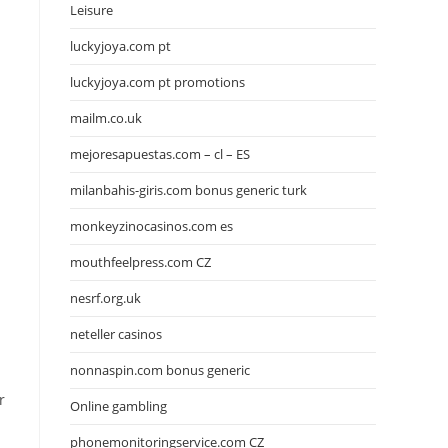
Leisure
luckyjoya.com pt
luckyjoya.com pt promotions
mailm.co.uk
mejoresapuestas.com – cl – ES
milanbahis-giris.com bonus generic turk
monkeyzinocasinos.com es
mouthfeelpress.com CZ
nesrf.org.uk
neteller casinos
nonnaspin.com bonus generic
r
Online gambling
phonemonitoringservice.com CZ