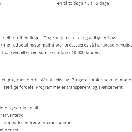
r.
en til to døgn / 3 til 5 dage
r eller udbetalinger. Dog kan jeres betalingsudbyder have
mkring. Udbetalingsanmodninger processeres så hurtigt som muligt
 withdrawal eller ved summer udover 10.000 kroner.
etsprogram, der består af seks lag. Brugere samler point gennem
 til særlige fordele. Programmet er transparent, og avancement
inje og særlig email
ret ventetid
rrencer med forbedrede præmiesummer
ræferencer