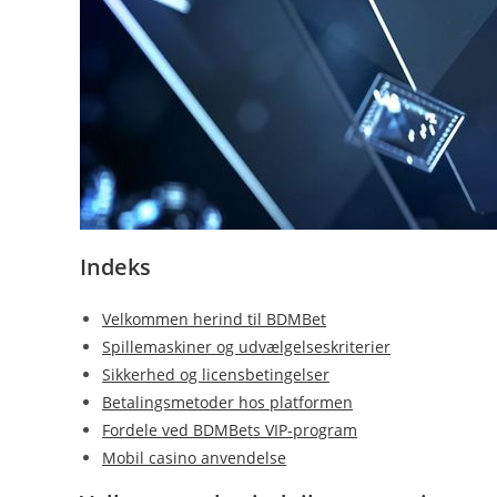
Indeks
Velkommen herind til BDMBet
Spillemaskiner og udvælgelseskriterier
Sikkerhed og licensbetingelser
Betalingsmetoder hos platformen
Fordele ved BDMBets VIP-program
Mobil casino anvendelse