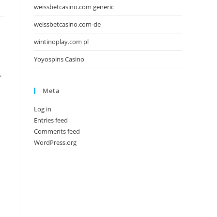
weissbetcasino.com generic
weissbetcasino.com-de
wintinoplay.com pl
Yoyospins Casino
,
Meta
Log in
Entries feed
Comments feed
WordPress.org