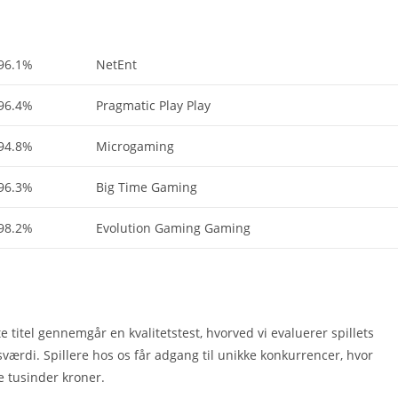
96.1%
NetEnt
96.4%
Pragmatic Play Play
94.8%
Microgaming
96.3%
Big Time Gaming
98.2%
Evolution Gaming Gaming
 titel gennemgår en kvalitetstest, hvorved vi evaluerer spillets
rdi. Spillere hos os får adgang til unikke konkurrencer, hvor
e tusinder kroner.