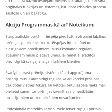
arī reāllaika kazino iespējām. Ikviens izstrādātājs nodrošina
oriģinālas funkcijas un sistēmas, kuri dara izklaides procesu
saistošu un arī bagātīgu.
Akciju Programmas kā arī Noteikumi
Starptautiskās portāli ir iespēja piedāvāt ievērojami labākus
prēmijas pateicoties konkurētspējas intensitātei un
elastīgākiem noteikumiem. Mūsu komanda regulāri
atjauninām mūsu piedāvājumus, lai minētie izrādītos
pievilcīgi kā svaigajiem, gan lojāliem klientiem.
Svarīgi saprast prēmiju sistēmu kā arī apgrozījuma
nosacījumus. Caurspīdīgi regulas kā arī korekti prasības
tiek dotās vietnes fokuss, lai lietotāji būtu iespēja maksimāli
pielietot saņemtos prēmijas izvairīties no neatklātām
nosacījumiem un komplicētiem nosacījumiem.
Profesionāla metodika kazino izvēlē ietver rūpīgu portāla