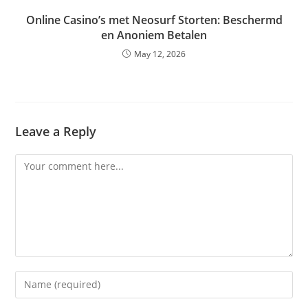
Online Casino’s met Neosurf Storten: Beschermd
en Anoniem Betalen
May 12, 2026
Leave a Reply
Comment
Enter
your