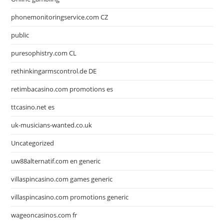
phonemonitoringservice.com CZ
public
puresophistry.com CL
rethinkingarmscontrol.de DE
retimbacasino.com promotions es
ttcasino.net es
uk-musicians-wanted.co.uk
Uncategorized
uw88alternatif.com en generic
villaspincasino.com games generic
villaspincasino.com promotions generic
wageoncasinos.com fr