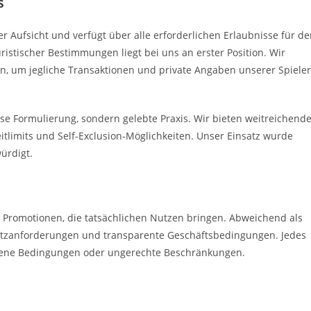
s
r Aufsicht und verfügt über alle erforderlichen Erlaubnisse für d
ristischer Bestimmungen liegt bei uns an erster Position. Wir
n, um jegliche Transaktionen und private Angaben unserer Spieler
ose Formulierung, sondern gelebte Praxis. Wir bieten weitreichend
eitlimits und Self-Exclusion-Möglichkeiten. Unser Einsatz wurde
ürdigt.
n Promotionen, die tatsächlichen Nutzen bringen. Abweichend als
tzanforderungen und transparente Geschäftsbedingungen. Jedes
rgene Bedingungen oder ungerechte Beschränkungen.