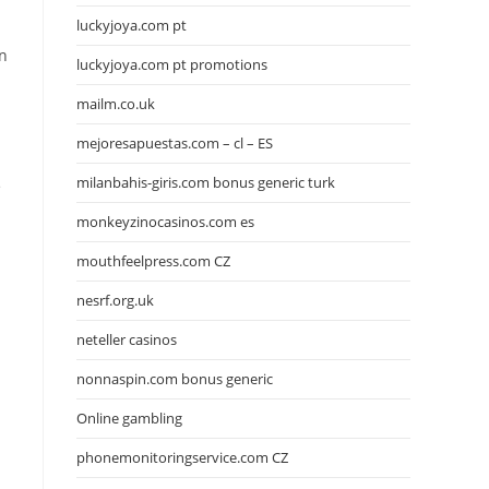
luckyjoya.com pt
en
luckyjoya.com pt promotions
mailm.co.uk
mejoresapuestas.com – cl – ES
milanbahis-giris.com bonus generic turk
e
monkeyzinocasinos.com es
mouthfeelpress.com CZ
nesrf.org.uk
neteller casinos
nonnaspin.com bonus generic
Online gambling
phonemonitoringservice.com CZ