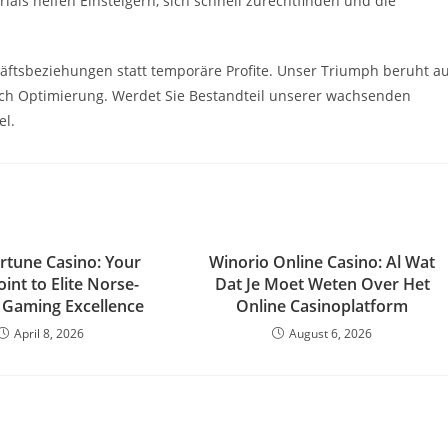
ls helfen Einsteigern, sich schnell zurechtfinden und die
häftsbeziehungen statt temporäre Profite. Unser Triumph beruht a
ach Optimierung. Werdet Sie Bestandteil unserer wachsenden
el.
rtune Casino: Your
Winorio Online Casino: Al Wat
oint to Elite Norse-
Dat Je Moet Weten Over Het
Gaming Excellence
Online Casinoplatform
April 8, 2026
August 6, 2026