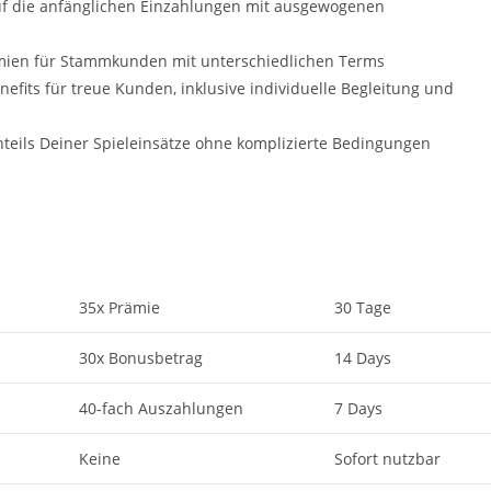
uf die anfänglichen Einzahlungen mit ausgewogenen
ien für Stammkunden mit unterschiedlichen Terms
fits für treue Kunden, inklusive individuelle Begleitung und
teils Deiner Spieleinsätze ohne komplizierte Bedingungen
35x Prämie
30 Tage
30x Bonusbetrag
14 Days
40-fach Auszahlungen
7 Days
Keine
Sofort nutzbar