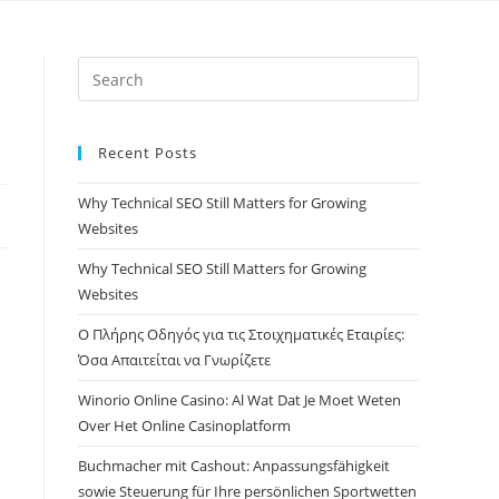
Recent Posts
Why Technical SEO Still Matters for Growing
Websites
Why Technical SEO Still Matters for Growing
Websites
Ο Πλήρης Οδηγός για τις Στοιχηματικές Εταιρίες:
Όσα Απαιτείται να Γνωρίζετε
Winorio Online Casino: Al Wat Dat Je Moet Weten
Over Het Online Casinoplatform
Buchmacher mit Cashout: Anpassungsfähigkeit
sowie Steuerung für Ihre persönlichen Sportwetten