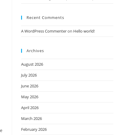
Recent Comments
A WordPress Commenter
on
Hello world!
Archives
August 2026
July 2026
June 2026
May 2026
April 2026
March 2026
February 2026
be