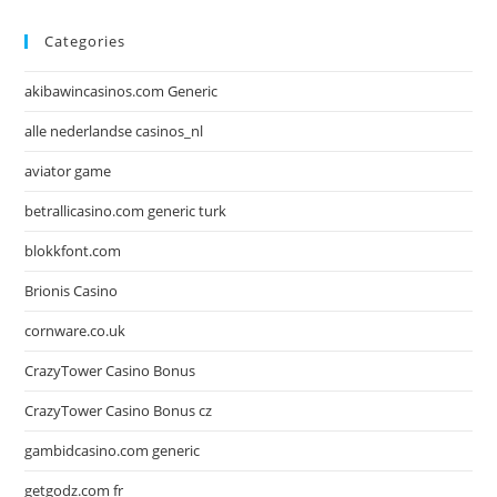
Categories
akibawincasinos.com Generic
alle nederlandse casinos_nl
aviator game
betrallicasino.com generic turk
blokkfont.com
Brionis Casino
cornware.co.uk
CrazyTower Casino Bonus
CrazyTower Casino Bonus cz
gambidcasino.com generic
getgodz.com fr