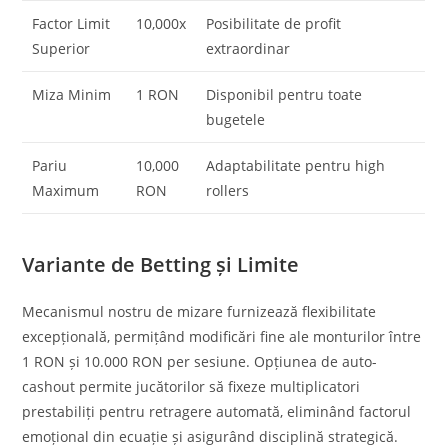
Factor Limit
10,000x
Posibilitate de profit
Superior
extraordinar
Miza Minim
1 RON
Disponibil pentru toate
bugetele
Pariu
10,000
Adaptabilitate pentru high
Maximum
RON
rollers
Variante de Betting și Limite
Mecanismul nostru de mizare furnizează flexibilitate
excepțională, permițând modificări fine ale monturilor între
1 RON și 10.000 RON per sesiune. Opțiunea de auto-
cashout permite jucătorilor să fixeze multiplicatori
prestabiliți pentru retragere automată, eliminând factorul
emoțional din ecuație și asigurând disciplină strategică.