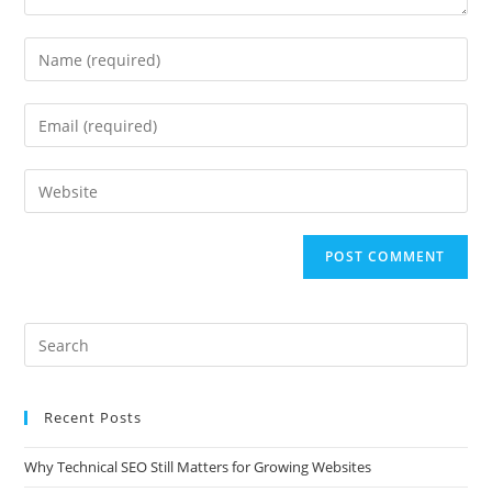
Enter
your
name
Enter
or
your
username
email
Enter
to
address
your
comment
to
website
comment
URL
(optional)
Recent Posts
Why Technical SEO Still Matters for Growing Websites