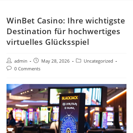
Skip
to
WinBet Casino: Ihre wichtigste
content
Destination für hochwertiges
virtuelles Glücksspiel
Post
Post
Post
admin
May 28, 2026
Uncategorized
author:
published:
category:
Post
0 Comments
comments: