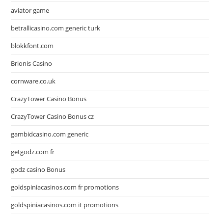
aviator game
betrallicasino.com generic turk
blokkfont.com
Brionis Casino
cornware.co.uk
CrazyTower Casino Bonus
CrazyTower Casino Bonus cz
gambidcasino.com generic
getgodz.com fr
godz casino Bonus
goldspiniacasinos.com fr promotions
goldspiniacasinos.com it promotions