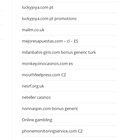
luckyjoya.com pt
luckyjoya.com pt promotions
mailm.co.uk
mejoresapuestas.com – cl – ES
milanbahis-giris.com bonus generic turk
monkeyzinocasinos.com es
mouthfeelpress.com CZ
nesrf.org.uk
neteller casinos
nonnaspin.com bonus generic
Online gambling
phonemonitoringservice.com CZ