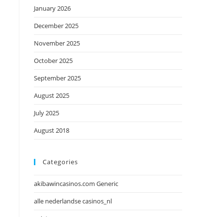
January 2026
December 2025
November 2025
October 2025
September 2025
August 2025
July 2025
August 2018
Categories
akibawincasinos.com Generic
alle nederlandse casinos_nl