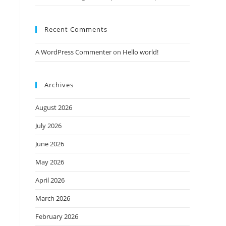
Recent Comments
A WordPress Commenter
on
Hello world!
Archives
August 2026
July 2026
June 2026
May 2026
April 2026
March 2026
February 2026