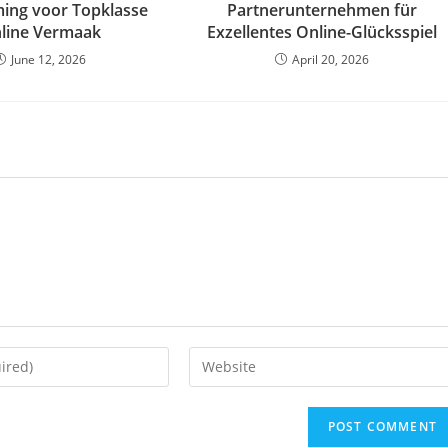
ing voor Topklasse
Partnerunternehmen für
line Vermaak
Exzellentes Online-Glücksspiel
June 12, 2026
April 20, 2026
Enter
your
website
URL