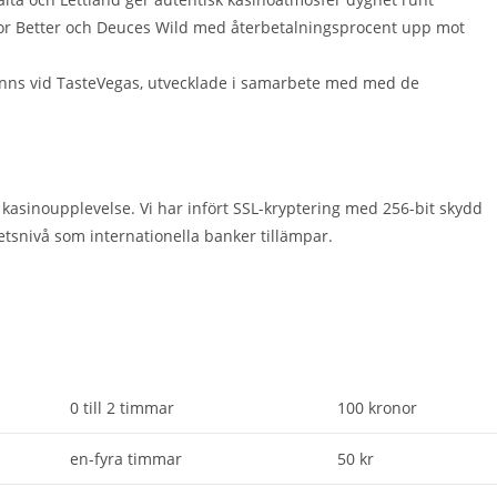
 or Better och Deuces Wild med återbetalningsprocent upp mot
nns vid TasteVegas, utvecklade i samarbete med med de
asinoupplevelse. Vi har infört SSL-kryptering med 256-bit skydd
hetsnivå som internationella banker tillämpar.
0 till 2 timmar
100 kronor
en-fyra timmar
50 kr