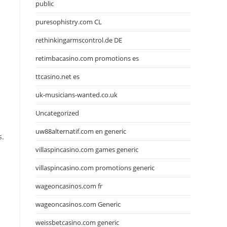
public
puresophistry.com CL
rethinkingarmscontrol.de DE
retimbacasino.com promotions es
ttcasino.net es
uk-musicians-wanted.co.uk
Uncategorized
uw88alternatif.com en generic
s.
villaspincasino.com games generic
villaspincasino.com promotions generic
wageoncasinos.com fr
wageoncasinos.com Generic
weissbetcasino.com generic