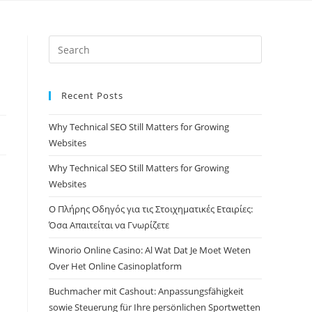
Recent Posts
Why Technical SEO Still Matters for Growing
Websites
Why Technical SEO Still Matters for Growing
Websites
Ο Πλήρης Οδηγός για τις Στοιχηματικές Εταιρίες:
Όσα Απαιτείται να Γνωρίζετε
Winorio Online Casino: Al Wat Dat Je Moet Weten
Over Het Online Casinoplatform
Buchmacher mit Cashout: Anpassungsfähigkeit
sowie Steuerung für Ihre persönlichen Sportwetten