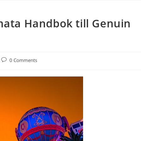
mata Handbok till Genuin
Post
0 Comments
comments: