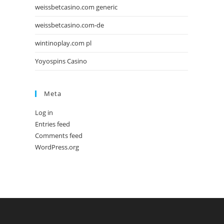
weissbetcasino.com generic
weissbetcasino.com-de
wintinoplay.com pl
Yoyospins Casino
Meta
Log in
Entries feed
Comments feed
WordPress.org