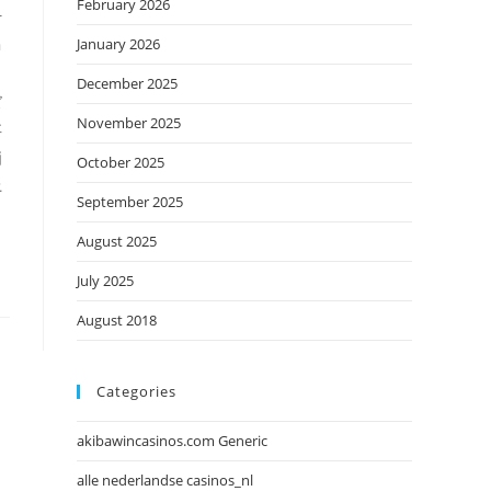
February 2026
何
January 2026
中
自
December 2025
ズ
November 2025
事
価
October 2025
上
September 2025
August 2025
July 2025
August 2018
Categories
akibawincasinos.com Generic
alle nederlandse casinos_nl