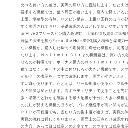
比べる買い方の差は、実際の戻り方に直結します。たとえ
要求する機種では、狙う局面が違います。店内で見ている
上限、増殖型の有無、リスピン構造、上乗せ回数のほうが
すく整理されており、基礎確認の入口として使いやすいです
or Alive 2フリースピン購入高波動、上振れ待ち資金に余裕が
続型の演出を狙うFire in the Hole 3特化購入増
ない機種か、購入した瞬間の期待値に寄せた機種か。前者
なります。Ｎｏｌｉｍｉｔ Ｃｉｔｙの機種群は、買い方の
せるのが特徴です。ボーナス購入のＮｏｌｉｍｉｔ Ｃｉｔ
種ではなく、ボーナス中に伸びしろが大きい機種です。ス
イルド」の表示を一つずつ確認します。画面が小さいぶん
すい癖があります。たとえば、リール拡張があるか、マル
入の価値は変わります。高ボラティリティであることを先
張・増殖のどれかを確認する最大配当が十分に大きい機種
の兆しが見える機種のほうが、プレイ継続率が高い傾向があ
ＲＴＰが同程度でも、当たり方の集中度が違えば、実戦の
実戦の流れは難しくありません。画面上の三点だけ確認す
ス内容、みっつ目は残高との比率です。スマホでは残高表