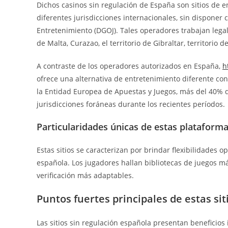
Dichos casinos sin regulación de España son sitios de 
diferentes jurisdicciones internacionales, sin disponer 
Entretenimiento (DGOJ). Tales operadores trabajan legal
de Malta, Curazao, el territorio de Gibraltar, territorio
A contraste de los operadores autorizados en España,
h
ofrece una alternativa de entretenimiento diferente con
la Entidad Europea de Apuestas y Juegos, más del 40% 
jurisdicciones foráneas durante los recientes períodos.
Particularidades únicas de estas plataform
Estas sitios se caracterizan por brindar flexibilidades op
española. Los jugadores hallan bibliotecas de juegos má
verificación más adaptables.
Puntos fuertes principales de estas sit
Las sitios sin regulación española presentan beneficio