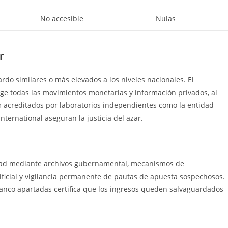
No accesible
Nulas
r
do similares o más elevados a los niveles nacionales. El
ge todas las movimientos monetarias y información privados, al
 acreditados por laboratorios independientes como la entidad
ternational aseguran la justicia del azar.
tidad mediante archivos gubernamental, mecanismos de
ficial y vigilancia permanente de pautas de apuesta sospechosos.
banco apartadas certifica que los ingresos queden salvaguardados