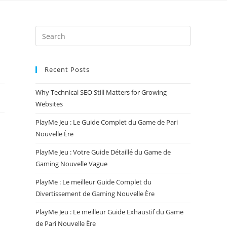
Recent Posts
Why Technical SEO Still Matters for Growing
Websites
PlayMe Jeu : Le Guide Complet du Game de Pari
Nouvelle Ère
PlayMe Jeu : Votre Guide Détaillé du Game de
Gaming Nouvelle Vague
PlayMe : Le meilleur Guide Complet du
Divertissement de Gaming Nouvelle Ère
PlayMe Jeu : Le meilleur Guide Exhaustif du Game
de Pari Nouvelle Ère