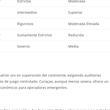
r
Estrictos
Moderada
Intermedios
Superior
Rigurosos
Moderada-Elevada
r
Sumamente Estrictos
Reducida
Severos
Media
atrón oro en supervisión del continente, exigiendo auditorías
los de juego controlado. Curaçao, aunque menos severa, ofrece un
 económicos para operadores emergentes.