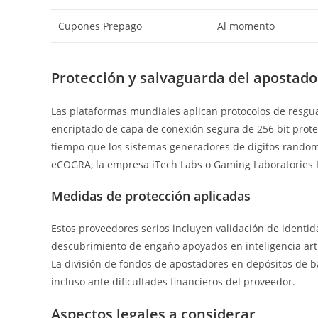
Cupones Prepago
Al momento
Protección y salvaguarda del apostado
Las plataformas mundiales aplican protocolos de resguar
encriptado de capa de conexión segura de 256 bit prote
tiempo que los sistemas generadores de dígitos random
eCOGRA, la empresa iTech Labs o Gaming Laboratories In
Medidas de protección aplicadas
Estos proveedores serios incluyen validación de iden
descubrimiento de engaño apoyados en inteligencia arti
La división de fondos de apostadores en depósitos de 
incluso ante dificultades financieros del proveedor.
Aspectos legales a considerar