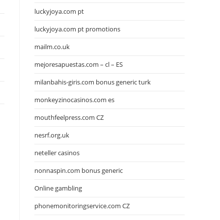
luckyjoya.com pt
luckyjoya.com pt promotions
mailm.co.uk
mejoresapuestas.com – cl – ES
milanbahis-giris.com bonus generic turk
monkeyzinocasinos.com es
mouthfeelpress.com CZ
nesrf.org.uk
neteller casinos
nonnaspin.com bonus generic
Online gambling
phonemonitoringservice.com CZ