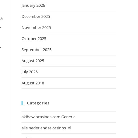
January 2026
December 2025
la
.
November 2025
October 2025
e
September 2025
August 2025
July 2025
August 2018
Categories
akibawincasinos.com Generic
alle nederlandse casinos_nl