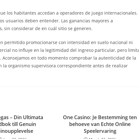
ue los habitantes accedan a operadores de juego internacionales.
 los usuarios deben entender. Las ganancias mayores a
 sin considerar de en cuál sitio se generen.
en permitido promocionarse con intensidad en suelo nacional ni
cial no influye en la legitimidad del ingreso particular, pero limit
nal. Aconsejamos en todo momento comprobar la autenticidad de la
on la organismo supervisora correspondiente antes de realizar
gas – Din Ultimata
One Casino: Je Bestemming ten
bok till Genuin
behoeve van Echte Online
inoupplevelse
Speelervaring