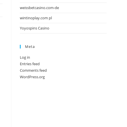
weissbetcasino.com-de
wintinoplay.com pl
Yoyospins Casino
Meta
Log in
Entries feed
Comments feed
WordPress.org