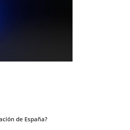
zación de España?