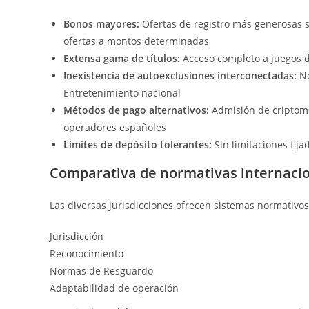
Bonos mayores:
Ofertas de registro más generosas si
ofertas a montos determinadas
Extensa gama de títulos:
Acceso completo a juegos de
Inexistencia de autoexclusiones interconectadas:
No
Entretenimiento nacional
Métodos de pago alternativos:
Admisión de criptomo
operadores españoles
Límites de depósito tolerantes:
Sin limitaciones fij
Comparativa de normativas internaci
Las diversas jurisdicciones ofrecen sistemas normativos
Jurisdicción
Reconocimiento
Normas de Resguardo
Adaptabilidad de operación